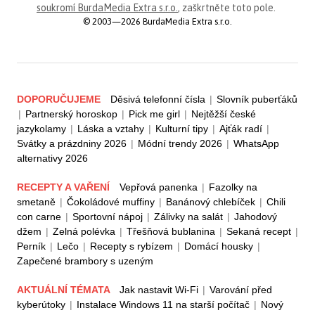
soukromí BurdaMedia Extra s.r.o.
, zaškrtněte toto pole.
© 2003—2026 BurdaMedia Extra s.r.o.
DOPORUČUJEME
Děsivá telefonní čísla
|
Slovník puberťáků
|
Partnerský horoskop
|
Pick me girl
|
Nejtěžší české
jazykolamy
|
Láska a vztahy
|
Kulturní tipy
|
Ajťák radí
|
Svátky a prázdniny 2026
|
Módní trendy 2026
|
WhatsApp
alternativy 2026
RECEPTY A VAŘENÍ
Vepřová panenka
|
Fazolky na
smetaně
|
Čokoládové muffiny
|
Banánový chlebíček
|
Chili
con carne
|
Sportovní nápoj
|
Zálivky na salát
|
Jahodový
džem
|
Zelná polévka
|
Třešňová bublanina
|
Sekaná recept
|
Perník
|
Lečo
|
Recepty s rybízem
|
Domácí housky
|
Zapečené brambory s uzeným
AKTUÁLNÍ TÉMATA
Jak nastavit Wi-Fi
|
Varování před
kyberútoky
|
Instalace Windows 11 na starší počítač
|
Nový