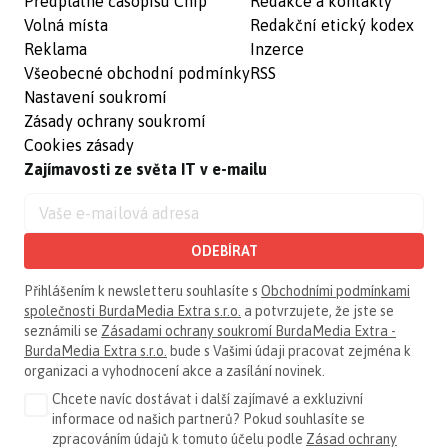
Předplatné časopisu Chip
Redakce a kontakty
Volná místa
Redakční etický kodex
Reklama
Inzerce
Všeobecné obchodní podmínky
RSS
Nastavení soukromí
Zásady ochrany soukromí
Cookies zásady
Zajímavosti ze světa IT v e-mailu
ODEBÍRAT
Přihlášením k newsletteru souhlasíte s
Obchodními podmínkami
společnosti BurdaMedia Extra s.r.o.
a potvrzujete, že jste se
seznámili se
Zásadami ochrany soukromí BurdaMedia Extra -
BurdaMedia Extra s.r.o.
bude s Vašimi údaji pracovat zejména k
organizaci a vyhodnocení akce a zasílání novinek.
Chcete navíc dostávat i další zajímavé a exkluzivní
informace od našich partnerů? Pokud souhlasíte se
zpracováním údajů k tomuto účelu podle
Zásad ochrany