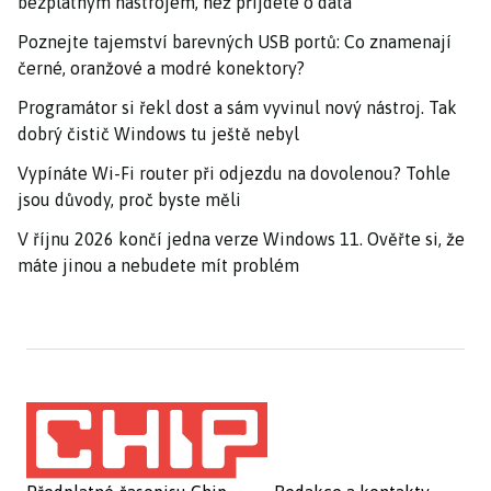
bezplatným nástrojem, než přijdete o data
Poznejte tajemství barevných USB portů: Co znamenají
černé, oranžové a modré konektory?
Programátor si řekl dost a sám vyvinul nový nástroj. Tak
dobrý čistič Windows tu ještě nebyl
Vypínáte Wi-Fi router při odjezdu na dovolenou? Tohle
jsou důvody, proč byste měli
V říjnu 2026 končí jedna verze Windows 11. Ověřte si, že
máte jinou a nebudete mít problém