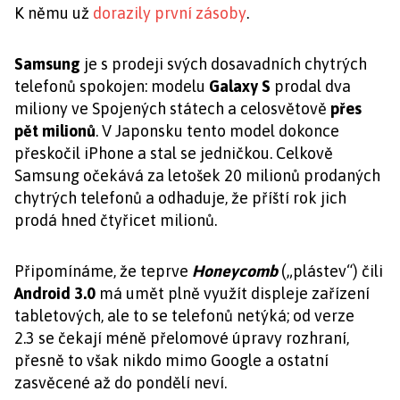
K němu už
dorazily první zásoby
.
Samsung
je s prodeji svých dosavadních chytrých
telefonů spokojen: modelu
Galaxy S
prodal dva
miliony ve Spojených státech a celosvětově
přes
pět milionů
. V Japonsku tento model dokonce
přeskočil iPhone a stal se jedničkou. Celkově
Samsung očekává za letošek 20 milionů prodaných
chytrých telefonů a odhaduje, že příští rok jich
prodá hned čtyřicet milionů.
Připomínáme, že teprve
Honeycomb
(„plástev“) čili
Android 3.0
má umět plně využít displeje zařízení
tabletových, ale to se telefonů netýká; od verze
2.3 se čekají méně přelomové úpravy rozhraní,
přesně to však nikdo mimo Google a ostatní
zasvěcené až do pondělí neví.