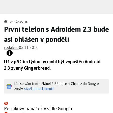
Přejít
k
hlavnímu
>
obsahu
ČASOPIS
První telefon s Adroidem 2.3 bude
asi ohlášen v pondělí
redakce
05.11.2010
Už v příštím týdnu by mohl být vypuštěn Android
2.3 zvaný Gingerbread.
Líbí se vám tento článek? Přidejte si Chip.cz do Google
zpráv,
stačí jedno kliknutí!
Perníkový panáček v sídle Googlu