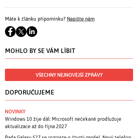
Máte k článku připomínku?
Napište nám
MOHLO BY SE VÁM LÍBIT
VŠECHNY NEJNOVĚJŠÍ ZPRÁVY
DOPORUČUJEME
NOVINKY
Windows 10 žije dál: Microsoft nečekaně prodlužuje
aktualizace až do října 2027
Řada Galaxy S27 se rozroste o čtvrtý model. Nový telefon