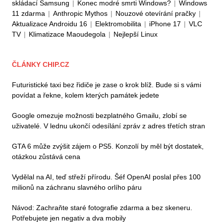
skládací Samsung
|
Konec modré smrti Windows?
|
Windows
11 zdarma
|
Anthropic Mythos
|
Nouzové otevírání pračky
|
Aktualizace Androidu 16
|
Elektromobilita
|
iPhone 17
|
VLC
TV
|
Klimatizace Maoudegola
|
Nejlepší Linux
ČLÁNKY CHIP.CZ
Futuristické taxi bez řidiče je zase o krok blíž. Bude si s vámi
povídat a řekne, kolem kterých památek jedete
Google omezuje možnosti bezplatného Gmailu, zlobí se
uživatelé. V lednu ukončí odesílání zpráv z adres třetích stran
GTA 6 může zvýšit zájem o PS5. Konzolí by měl být dostatek,
otázkou zůstává cena
Vydělal na AI, teď střeží přírodu. Šéf OpenAI poslal přes 100
milionů na záchranu slavného orlího páru
Návod: Zachraňte staré fotografie zdarma a bez skeneru.
Potřebujete jen negativ a dva mobily