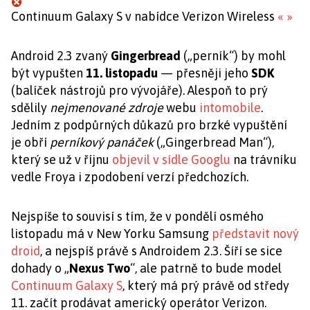
Continuum Galaxy S v nabídce Verizon Wireless
«
»
Android 2.3 zvaný
Gingerbread
(„perník“) by mohl
být vypušten
11. listopadu
— přesněji jeho
SDK
(balíček nástrojů pro vývojáře). Alespoň to prý
sdělily
nejmenované zdroje
webu
intomobile
.
Jedním z podpůrných důkazů pro brzké vypuštění
je obří
perníkový panáček
(„Gingerbread Man“),
který se už v říjnu
objevil v sídle Googlu
na trávníku
vedle Froya i zpodobení verzí předchozích.
Nejspíše to souvisí s tím, že v pondělí osmého
listopadu má v New Yorku Samsung
představit nový
droid
, a nejspíš právě s Androidem 2.3. Šíří se sice
dohady o „
Nexus Two
“, ale patrně to bude model
Continuum Galaxy S
, který má prý právě od středy
11. začít prodávat americký operátor Verizon.