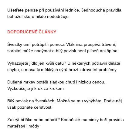
Ušetřete peníze při používání lednice. Jednoduchá pravidla
bohužel skoro nikdo nedodržuje
DOPORUČENÉ ČLÁNKY
Švestky umí potrápit i pomoci. Vláknina prospívá trávení,
sorbitol může nadýmat a bílý povlak není plíseň ani špína
Vyhazujete jídlo jen kvůli datu? U některých potravin děláte
chybu, u masa či měkkých sýrů hrozí zdravotní problémy
Dušená mrkev potěší sladkou chutí i nízkou cenou.
Vyzkoušejte ji krok za krokem
Bílý povlak na švestkách: Možná se mu vyhýbáte. Podle něj
však poznáte čerstvost
Zakrýt bříško nebo odhalit? Kodaňské maminky boří pravidla
mateřství i módy