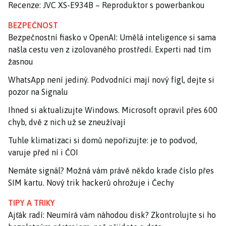
Recenze: JVC XS-E934B – Reproduktor s powerbankou
BEZPEČNOST
Bezpečnostní fiasko v OpenAI: Umělá inteligence si sama
našla cestu ven z izolovaného prostředí. Experti nad tím
žasnou
WhatsApp není jediný. Podvodníci mají nový fígl, dejte si
pozor na Signalu
Ihned si aktualizujte Windows. Microsoft opravil přes 600
chyb, dvě z nich už se zneužívají
Tuhle klimatizaci si domů nepořizujte: je to podvod,
varuje před ní i ČOI
Nemáte signál? Možná vám právě někdo krade číslo přes
SIM kartu. Nový trik hackerů ohrožuje i Čechy
TIPY A TRIKY
Ajťák radí: Neumírá vám náhodou disk? Zkontrolujte si ho