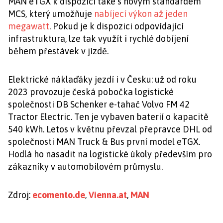
MAN eTGX k dispozici také s novým standardem
MCS, který umožňuje
nabíjecí výkon až jeden
megawatt
. Pokud je k dispozici odpovídající
infrastruktura, lze tak využít i rychlé dobíjení
během přestávek v jízdě.
Elektrické náklaďáky jezdí i v Česku: už od roku
2023 provozuje česká pobočka logistické
společnosti DB Schenker e-tahač Volvo FM 42
Tractor Electric. Ten je vybaven baterií o kapacitě
540 kWh. Letos v květnu převzal přepravce DHL od
společnosti MAN Truck & Bus první model eTGX.
Hodlá ho nasadit na logistické úkoly především pro
zákazníky v automobilovém průmyslu.
Zdroj:
ecomento.de
,
Vienna.at
,
MAN