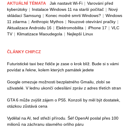
AKTUÁLNÍ TÉMATA
Jak nastavit Wi-Fi
|
Varování před
kyberútoky
|
Instalace Windows 11 na starší počítač
|
Nový
skládací Samsung
|
Konec modré smrti Windows?
|
Windows
11 zdarma
|
Anthropic Mythos
|
Nouzové otevírání pračky
|
Aktualizace Androidu 16
|
Elektromobilita
|
iPhone 17
|
VLC
TV
|
Klimatizace Maoudegola
|
Nejlepší Linux
ČLÁNKY CHIP.CZ
Futuristické taxi bez řidiče je zase o krok blíž. Bude si s vámi
povídat a řekne, kolem kterých památek jedete
Google omezuje možnosti bezplatného Gmailu, zlobí se
uživatelé. V lednu ukončí odesílání zpráv z adres třetích stran
GTA 6 může zvýšit zájem o PS5. Konzolí by měl být dostatek,
otázkou zůstává cena
Vydělal na AI, teď střeží přírodu. Šéf OpenAI poslal přes 100
milionů na záchranu slavného orlího páru