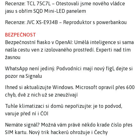
Recenze: TCL 75C7L – Otestovali jsme nového vládce
jasu s obřím SQD Mini-LED panelem
Recenze: JVC XS-E934B – Reproduktor s powerbankou
BEZPEČNOST
Bezpečnostní fiasko v OpenAI: Umělá inteligence si sama
našla cestu ven z izolovaného prostředí. Experti nad tím
žasnou
WhatsApp není jediný. Podvodníci mají nový fígl, dejte si
pozor na Signalu
Ihned si aktualizujte Windows. Microsoft opravil přes 600
chyb, dvě z nich už se zneužívají
Tuhle klimatizaci si domů nepořizujte: je to podvod,
varuje před ní i ČOI
Nemáte signál? Možná vám právě někdo krade číslo přes
SIM kartu. Nový trik hackerů ohrožuje i Čechy