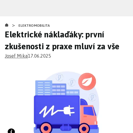
Přejít
k
hlavnímu
>
obsahu
ELEKTROMOBILITA
Elektrické náklaďáky: první
zkušenosti z praxe mluví za vše
Josef Mika
17.06.2025