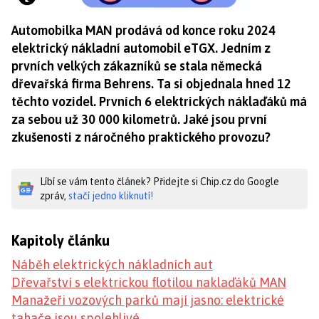
Automobilka MAN prodává od konce roku 2024
elektrický nákladní automobil eTGX. Jedním z
prvních velkých zákazníků se stala německá
dřevařská firma Behrens. Ta si objednala hned 12
těchto vozidel. Prvních 6 elektrických náklaďáků má
za sebou už 30 000 kilometrů. Jaké jsou první
zkušenosti z náročného praktického provozu?
Líbí se vám tento článek? Přidejte si Chip.cz do Google
zpráv,
stačí jedno kliknutí!
Kapitoly článku
Náběh elektrických nákladních aut
Dřevařství s elektrickou flotilou naklaďáků MAN
Manažeři vozových parků mají jasno: elektrické
tahače jsou spolehlivé