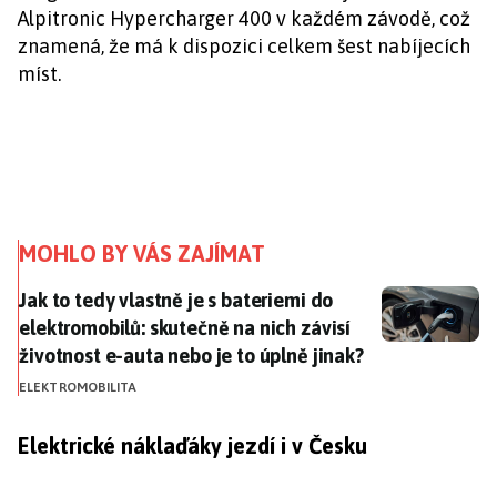
Alpitronic Hypercharger 400 v každém závodě, což
znamená, že má k dispozici celkem šest nabíjecích
míst.
MOHLO BY VÁS ZAJÍMAT
Jak to tedy vlastně je s bateriemi do elektromobilů: s
Jak to tedy vlastně je s bateriemi do
elektromobilů: skutečně na nich závisí
životnost e-auta nebo je to úplně jinak?
ELEKTROMOBILITA
Elektrické náklaďáky jezdí i v Česku