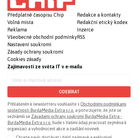
Předplatné časopisu Chip
Redakce a kontakty
Volná místa
Redakční etický kodex
Reklama
Inzerce
Všeobecné obchodní podmínky
RSS
Nastavení soukromí
Zásady ochrany soukromí
Cookies zásady
Zajímavosti ze světa IT v e-mailu
ODEBÍRAT
Přihlášením k newsletteru souhlasíte s
Obchodními podmínkami
společnosti BurdaMedia Extra s.r.o.
a potvrzujete, že jste se
seznámili se
Zásadami ochrany soukromí BurdaMedia Extra -
BurdaMedia Extra s.r.o.
bude s Vašimi údaji pracovat zejména k
organizaci a vyhodnocení akce a zasílání novinek.
Chcete navíc dostávat i další zajímavé a exkluzivní