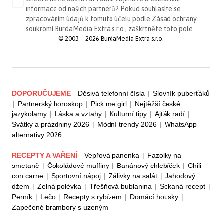
informace od našich partnerů? Pokud souhlasíte se
zpracováním údajů k tomuto účelu podle
Zásad ochrany
soukromí BurdaMedia Extra s.r.o.
, zaškrtněte toto pole.
© 2003—2026 BurdaMedia Extra s.r.o.
DOPORUČUJEME
Děsivá telefonní čísla
|
Slovník puberťáků
|
Partnerský horoskop
|
Pick me girl
|
Nejtěžší české
jazykolamy
|
Láska a vztahy
|
Kulturní tipy
|
Ajťák radí
|
Svátky a prázdniny 2026
|
Módní trendy 2026
|
WhatsApp
alternativy 2026
RECEPTY A VAŘENÍ
Vepřová panenka
|
Fazolky na
smetaně
|
Čokoládové muffiny
|
Banánový chlebíček
|
Chili
con carne
|
Sportovní nápoj
|
Zálivky na salát
|
Jahodový
džem
|
Zelná polévka
|
Třešňová bublanina
|
Sekaná recept
|
Perník
|
Lečo
|
Recepty s rybízem
|
Domácí housky
|
Zapečené brambory s uzeným