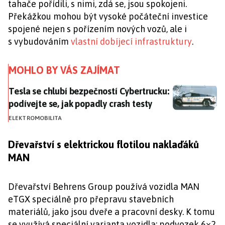
tahače pořídili, s nimi, zdá se, jsou spokojeni.
Překážkou mohou být vysoké počáteční investice
spojené nejen s pořízením nových vozů, ale i
s vybudováním
vlastní dobíjecí infrastruktury
.
MOHLO BY VÁS ZAJÍMAT
Tesla se chlubí bezpečností Cybertrucku: podívejte se
Tesla se chlubí bezpečností Cybertrucku:
podívejte se, jak popadly crash testy
ELEKTROMOBILITA
Dřevařství s elektrickou flotilou naklaďáků
MAN
Dřevařství Behrens Group používá vozidla MAN
eTGX speciálně pro přepravu stavebních
materiálů, jako jsou dveře a pracovní desky. K tomu
se využívá speciální varianta vozidla: podvozek 6×2