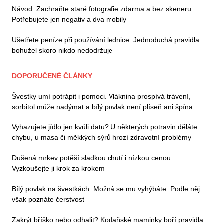
Návod: Zachraňte staré fotografie zdarma a bez skeneru.
Potřebujete jen negativ a dva mobily
Ušetřete peníze při používání lednice. Jednoduchá pravidla
bohužel skoro nikdo nedodržuje
DOPORUČENÉ ČLÁNKY
Švestky umí potrápit i pomoci. Vláknina prospívá trávení,
sorbitol může nadýmat a bílý povlak není plíseň ani špína
Vyhazujete jídlo jen kvůli datu? U některých potravin děláte
chybu, u masa či měkkých sýrů hrozí zdravotní problémy
Dušená mrkev potěší sladkou chutí i nízkou cenou.
Vyzkoušejte ji krok za krokem
Bílý povlak na švestkách: Možná se mu vyhýbáte. Podle něj
však poznáte čerstvost
Zakrýt bříško nebo odhalit? Kodaňské maminky boří pravidla