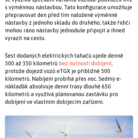
s výměnnou nástavbou. Tato konfigurace umožňuje
přepravovat den před tím naložené výměnné
nástavby z jednoho skladu do druhého, takže řidiči
mohou ráno nástavby jednoduše připojit a ihned
vyrazit na cestu.
Šest dodaných elektrických tahačů ujede denně
300 až 350 kilometrů
bez nutnosti dobíjení
,
protože dojezd vozů eTGX je přibližně 500
kilometrů. Nabíjení probíhá přes noc. Sedmý e-
náklaďák absolvuje denní trasy dlouhé 650
kilometrů a využívá plánovanou zastávku pro
dobíjení ve vlastním dobíjecím zařízení.