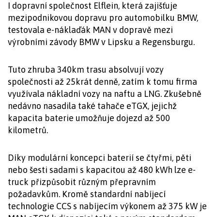
I dopravní společnost Elflein, která zajišťuje
mezipodnikovou dopravu pro automobilku BMW,
testovala e-náklaďák MAN v dopravě mezi
výrobními závody BMW v Lipsku a Regensburgu.
Tuto zhruba 340km trasu absolvují vozy
společnosti až 25krát denně, zatím k tomu firma
využívala nákladní vozy na naftu a LNG. Zkušebně
nedávno nasadila také tahače eTGX, jejichž
kapacita baterie umožňuje dojezd až 500
kilometrů.
Díky modulární koncepci baterií se čtyřmi, pěti
nebo šesti sadami s kapacitou až 480 kWh lze e-
truck přizpůsobit různým přepravním
požadavkům. Kromě standardní nabíjecí
technologie CCS s nabíjecím výkonem až 375 kW je