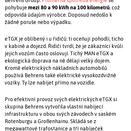
Behrens Group.
Průměrná spotřeba energie
se
pohybuje
mezi 80 a 90 kWh na 100 kilometrů
, což
odpovídá údajům výrobce. Doposud nedošlo k
žádné poruše nebo výpadku.
eTGX je oblíbený i u řidičů: ti oceňují pohodlí, ticho
v kabině a dojezd. Řidiči tvrdí, že je zákazníci kvůli
jejich vozům často oslovují. Tichý MAN eTGX a
ekologická doprava na ně dělají velký dojem.
Kromě elektrických nákladních automobilů
používá Behrens také elektrické vysokozdvižné
vozíky. Ty lze nabíjet přímo na vozidle.
Pro efektivní provoz svých elektrických eTGX si
skupina Behrens vytvořila vlastní nabíjecí
infrastrukturu v obou svých závodech v saském
Rotenburgu a Großenhainu. Skládá se z
megawattové trafostanice a tří nabíječek