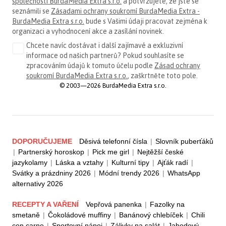
společnosti BurdaMedia Extra s.r.o.
a potvrzujete, že jste se
seznámili se
Zásadami ochrany soukromí BurdaMedia Extra -
BurdaMedia Extra s.r.o.
bude s Vašimi údaji pracovat zejména k
organizaci a vyhodnocení akce a zasílání novinek.
Chcete navíc dostávat i další zajímavé a exkluzivní
informace od našich partnerů? Pokud souhlasíte se
zpracováním údajů k tomuto účelu podle
Zásad ochrany
soukromí BurdaMedia Extra s.r.o.
, zaškrtněte toto pole.
© 2003—2026 BurdaMedia Extra s.r.o.
DOPORUČUJEME
Děsivá telefonní čísla
|
Slovník puberťáků
|
Partnerský horoskop
|
Pick me girl
|
Nejtěžší české
jazykolamy
|
Láska a vztahy
|
Kulturní tipy
|
Ajťák radí
|
Svátky a prázdniny 2026
|
Módní trendy 2026
|
WhatsApp
alternativy 2026
RECEPTY A VAŘENÍ
Vepřová panenka
|
Fazolky na
smetaně
|
Čokoládové muffiny
|
Banánový chlebíček
|
Chili
con carne
|
Sportovní nápoj
|
Zálivky na salát
|
Jahodový