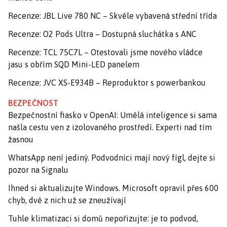
Recenze: JBL Live 780 NC – Skvěle vybavená střední třída
Recenze: O2 Pods Ultra – Dostupná sluchátka s ANC
Recenze: TCL 75C7L – Otestovali jsme nového vládce
jasu s obřím SQD Mini-LED panelem
Recenze: JVC XS-E934B – Reproduktor s powerbankou
BEZPEČNOST
Bezpečnostní fiasko v OpenAI: Umělá inteligence si sama
našla cestu ven z izolovaného prostředí. Experti nad tím
žasnou
WhatsApp není jediný. Podvodníci mají nový fígl, dejte si
pozor na Signalu
Ihned si aktualizujte Windows. Microsoft opravil přes 600
chyb, dvě z nich už se zneužívají
Tuhle klimatizaci si domů nepořizujte: je to podvod,