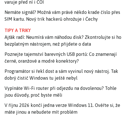
varuje před ní i ČOI
Nemáte signál? Možná vám právě někdo krade číslo přes
SIM kartu. Nový trik hackerů ohrožuje i Čechy
TIPY A TRIKY
Ajťák radí: Neumírá vám náhodou disk? Zkontrolujte si ho
bezplatným nástrojem, než přijdete o data
Poznejte tajemství barevných USB portů: Co znamenají
černé, oranžové a modré konektory?
Programátor si řekl dost a sám vyvinul nový nástroj. Tak
dobrý čistič Windows tu ještě nebyl
Vypínáte Wi-Fi router při odjezdu na dovolenou? Tohle
jsou důvody, proč byste měli
V říjnu 2026 končí jedna verze Windows 11. Ověřte si, že
máte jinou a nebudete mít problém