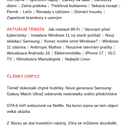
džem
|
Zelná polévka
|
Třešňová bublanina
|
Sekaná recept
|
Perník
|
Lečo
|
Recepty s rybízem
|
Domácí housky
|
Zapečené brambory s uzeným
AKTUÁLNÍ TÉMATA
Jak nastavit Wi-Fi
|
Varování před
kyberútoky
|
Instalace Windows 11 na starší počítač
|
Nový
skládací Samsung
|
Konec modré smrti Windows?
|
Windows
11 zdarma
|
Anthropic Mythos
|
Nouzové otevírání pračky
|
Aktualizace Androidu 16
|
Elektromobilita
|
iPhone 17
|
VLC
TV
|
Klimatizace Maoudegola
|
Nejlepší Linux
ČLÁNKY CHIP.CZ
Téměř dokonalé chytré hodinky. Nová generace Samsung
Galaxy Watch Ultra2 odstranila nedostatky svého předchůdce
GTA 6 míří exkluzivně na Netflix. Na konci srpna se tam objeví
velká ukázka
Z Xboxu se stal investiční nástroj. Zítra se můžeme dozvědět,