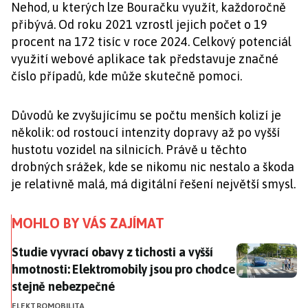
Nehod, u kterých lze Bouračku využít, každoročně
přibývá. Od roku 2021 vzrostl jejich počet o 19
procent na 172 tisíc v roce 2024. Celkový potenciál
využití webové aplikace tak představuje značné
číslo případů, kde může skutečně pomoci.
Důvodů ke zvyšujícímu se počtu menších kolizí je
několik: od rostoucí intenzity dopravy až po vyšší
hustotu vozidel na silnicích. Právě u těchto
drobných srážek, kde se nikomu nic nestalo a škoda
je relativně malá, má digitální řešení největší smysl.
MOHLO BY VÁS ZAJÍMAT
Studie vyvrací obavy z tichosti a vyšší hmotnosti: El
Studie vyvrací obavy z tichosti a vyšší
hmotnosti: Elektromobily jsou pro chodce
stejně nebezpečné
ELEKTROMOBILITA