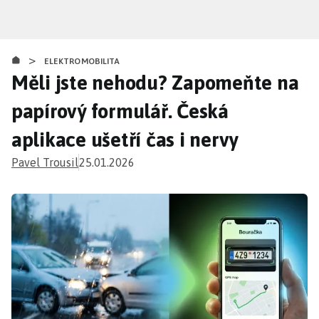
Přejít
k
hlavnímu
>
obsahu
ELEKTROMOBILITA
Měli jste nehodu? Zapomeňte na
papírový formulář. Česká
aplikace ušetří čas i nervy
Pavel Trousil
25.01.2026