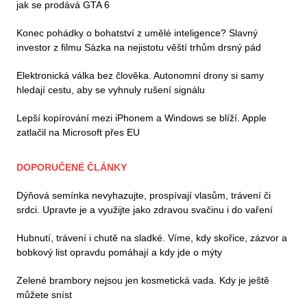
jak se prodává GTA 6
Konec pohádky o bohatství z umělé inteligence? Slavný
investor z filmu Sázka na nejistotu věští trhům drsný pád
Elektronická válka bez člověka. Autonomní drony si samy
hledají cestu, aby se vyhnuly rušení signálu
Lepší kopírování mezi iPhonem a Windows se blíží. Apple
zatlačil na Microsoft přes EU
DOPORUČENÉ ČLÁNKY
Dýňová semínka nevyhazujte, prospívají vlasům, trávení či
srdci. Upravte je a využijte jako zdravou svačinu i do vaření
Hubnutí, trávení i chutě na sladké. Víme, kdy skořice, zázvor a
bobkový list opravdu pomáhají a kdy jde o mýty
Zelené brambory nejsou jen kosmetická vada. Kdy je ještě
můžete sníst