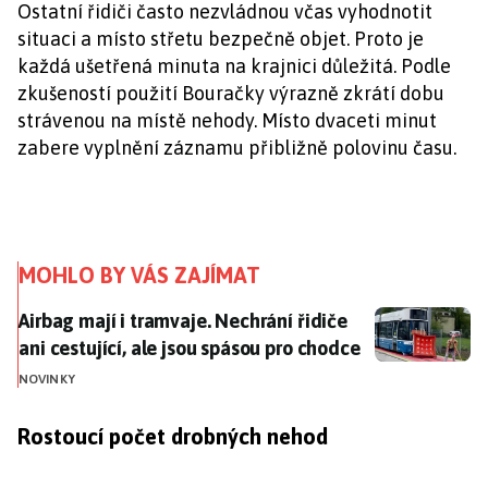
Ostatní řidiči často nezvládnou včas vyhodnotit
situaci a místo střetu bezpečně objet. Proto je
každá ušetřená minuta na krajnici důležitá. Podle
zkušeností použití Bouračky výrazně zkrátí dobu
strávenou na místě nehody. Místo dvaceti minut
zabere vyplnění záznamu přibližně polovinu času.
MOHLO BY VÁS ZAJÍMAT
Airbag mají i tramvaje. Nechrání řidiče ani cestující,
Airbag mají i tramvaje. Nechrání řidiče
ani cestující, ale jsou spásou pro chodce
NOVINKY
Rostoucí počet drobných nehod