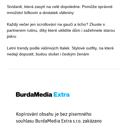
Snídaně, která zasytí na celé dopoledne: Pomůže správné
množství bílkovin a dostatek vlákniny
Každý večer jen scrollování na gauči a ticho? Zkuste s
partnerem rutinu, díky které uklidíte dům i zažehnete starou
jiskru
Letní trendy podle vášnivých Italek. Stylové outfity, na které
nedají dopustit, budou slušet i českým ženám
Kopírování obsahu je bez písemného
souhlasu BurdaMedia Extra s.r.o. zakázano