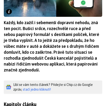
Každý, kdo zažil i sebemenší dopravní nehodu, zná
ten pocit. Bušící srdce, rozechvělé ruce a před
sebou papírový formulář s desítkami políček, které
je třeba vyplnit. A to ještě za předpokladu, že ho
vůbec máte v autě a dokážete se s druhým řidičem
domluvit, kdo co zaškrtne. Právě tuto situaci se
rozhodla zjednodušit Česká kancelář pojistitelů a
nabízí řidičům webovou aplikaci, která papírování
značně zjednoduší.
Líbí se vám tento článek? Přidejte si Chip.cz do Google
zpráv,
stačí jedno kliknutí!
Kapitoly článku