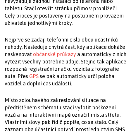
nevyžaduje žádnou instalaci do telefonu nebo
tabletu. Stačí otevřít stránku přímo v prohlížeči.
Celý proces je postavený na postupném provázení
uživatele jednotlivými kroky.
Nejprve se zadají telefonní čísla obou účastníků
nehody. Následuje chytrá část, kdy aplikace dokáže
naskenovat
občanské průkazy
a automaticky z nich
vytěžit všechny potřebné údaje. Stejně tak aplikace
rozpozná registrační značku vozidla z fotografie
auta. Přes
GPS
se pak automaticky určí poloha
vozidel a doplní čas události.
Místo zdlouhavého zakreslování situace na
předtištěném schématu stačí vyfotit poškození
vozů a na interaktivní mapě označit místa střetu.
Vlastními slovy pak řidič popíše, co se stalo. Celý
záznam oba účastníci potvrdí prostřednictvím SMS