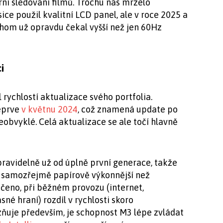
rní sledování filmů. Trochu nás mrzelo
sice použil kvalitní LCD panel, ale v roce 2025 a
chom už opravdu čekal vyšší než jen 60Hz
ci
 rychlostí aktualizace svého portfolia.
teprve
v květnu 2024
, což znamená update po
eobvyklé. Celá aktualizace se ale točí hlavně
ravidelně už od úplně první generace, takže
 samozřejmě papírově výkonnější než
čeno, při běžném provozu (internet,
né hraní) rozdíl v rychlosti skoro
zňuje především, je schopnost M3 lépe zvládat