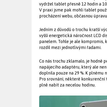
vydržel tablet přesně 12 hodin a 10
V praxi jsme pak mohli tablet použí
procházení webu, občasnou úpravu f
Jedním z důvodů o trochu kratší výd
vyšší energetická náročnost LCD di
panelem. Tohle je ale kompromis, 
rozdíl mezi jednotlivými řadami.
Co nás trochu zklamalo, je hodně p
napájecího adaptéru, který ale není
doplnila pouze na 29 %. K plnému na
Pro srovnání, některé konkurenční 
plně nabít za necelou hodinu.