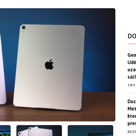
DO
Gen
Gen
Udě
uza
sáč
TIPY
Duck
Duc
Mety
kte
pře
BEZ