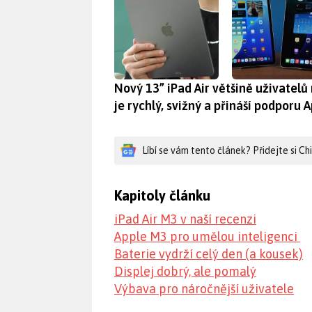
Nový 13” iPad Air většině uživatelů
je rychlý, svižný a přináší podporu A
Líbí se vám tento článek? Přidejte si C
Kapitoly článku
iPad Air M3 v naší recenzi
Apple M3 pro umělou inteligenci
Baterie vydrží celý den (a kousek)
Displej dobrý, ale pomalý
Výbava pro náročnější uživatele