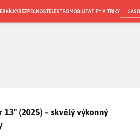
EBŘÍČKY
BEZPEČNOST
ELEKTROMOBILITA
TIPY A TRIKY
ČASO
 13″ (2025) – skvělý výkonný
y