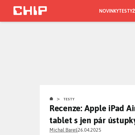
Přejít
k
NOVINKY
TESTY
Ž
hlavnímu
obsahu
>
TESTY
Recenze: Apple iPad Air
tablet s jen pár ústupk
Michal Bareš
26.04.2025