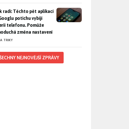
ák radí: Těchto pět aplikací od Googlu potichu vybíjí baterii
k radí: Těchto pět aplikací
Googlu potichu vybíjí
erii telefonu. Pomůže
noduchá změna nastavení
 A TRIKY
ŠECHNY NEJNOVĚJŠÍ ZPRÁVY