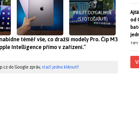
Ajť
Ajťá
PŘEJÍT DO GALERIE
od 
(5 FOTOGRAFIÍ)
bat
jed
 nabídne téměř vše, co dražší modely Pro. Čip M3
TIPY
pple Intelligence přímo v zařízení.″
V
hip.cz do Google zpráv,
stačí jedno kliknutí!