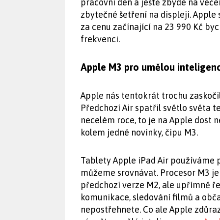
pracovní den a ještě zbyde na veče
zbytečné šetření na displeji. Apple 
za cenu začínající na 23 990 Kč by
frekvenci.
Apple M3 pro umělou inteligen
Apple nás tentokrát trochu zaskočil
Předchozí Air spatřil světlo světa 
necelém roce, to je na Apple dost n
kolem jedné novinky, čipu M3.
Tablety Apple iPad Air používáme p
můžeme srovnávat. Procesor M3 je
předchozí verze M2, ale upřímně ře
komunikace, sledování filmů a občas
nepostřehnete. Co ale Apple zdůra