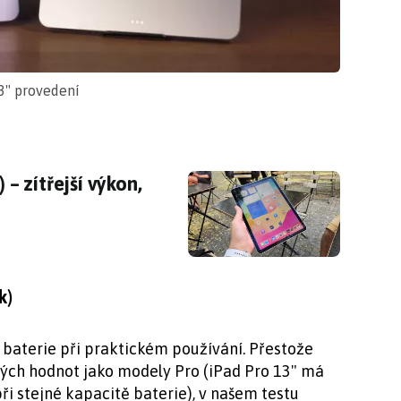
13" provedení
 – zítřejší výkon, včerejší displej
 – zítřejší výkon,
k)
ž baterie při praktickém používání. Přestože
ných hodnot jako modely Pro (iPad Pro 13" má
při stejné kapacitě baterie), v našem testu