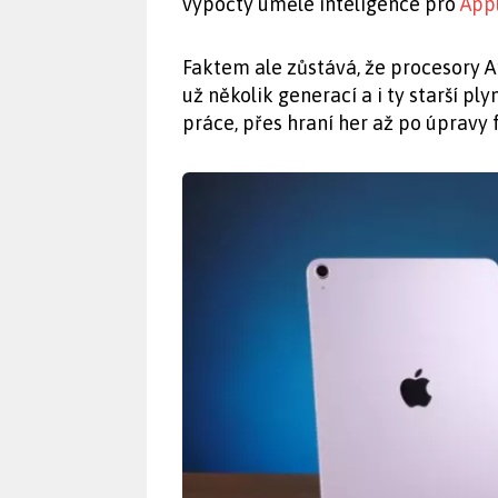
výpočty umělé inteligence pro
Appl
Faktem ale zůstává, že procesory A
už několik generací a i ty starší pl
práce, přes hraní her až po úpravy 