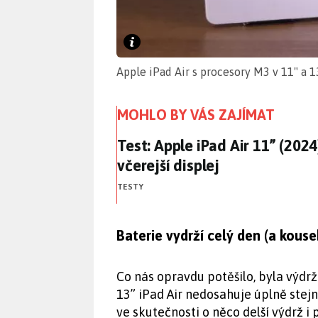
Apple iPad Air s procesory M3 v 11" a 
MOHLO BY VÁS ZAJÍMAT
Test: Apple iPad Air 11” (2024)
Test: Apple iPad Air 11” (2024)
včerejší displej
TESTY
Baterie vydrží celý den (a kouse
Co nás opravdu potěšilo, byla výdr
13” iPad Air nedosahuje úplně stej
ve skutečnosti o něco delší výdrž i 