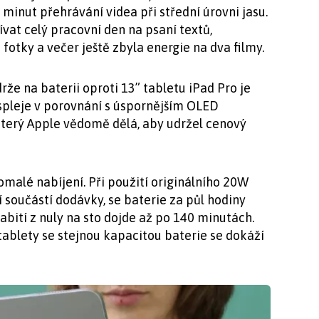
 minut přehrávání videa při střední úrovni jasu.
vat celý pracovní den na psaní textů,
otky a večer ještě zbyla energie na dva filmy.
rže na baterii oproti 13” tabletu iPad Pro je
spleje v porovnání s úspornějším OLED
který Apple vědomě dělá, aby udržel cenový
omalé nabíjení. Při použití originálního 20W
 součástí dodávky, se baterie za půl hodiny
bití z nuly na sto dojde až po 140 minutách.
tablety se stejnou kapacitou baterie se dokáží