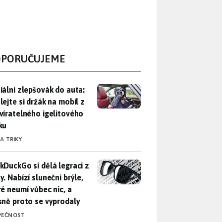
PORUČUJEME
iální zlepšovák do auta: Udělejte si držák na mobil z uzavírat
iální zlepšovák do auta:
lejte si držák na mobil z
víratelného igelitového
ku
 A TRIKY
DuckGo si dělá legraci z Mety. Nabízí sluneční brýle, které n
kDuckGo si dělá legraci z
. Nabízí sluneční brýle,
ré neumí vůbec nic, a
sně proto se vyprodaly
PEČNOST