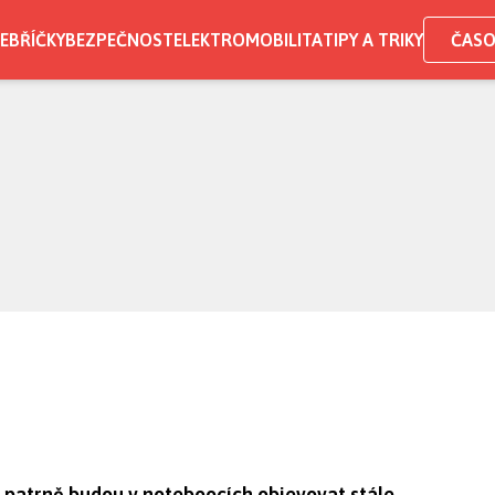
EBŘÍČKY
BEZPEČNOST
ELEKTROMOBILITA
TIPY A TRIKY
ČASO
e patrně budou v noteboocích objevovat stále