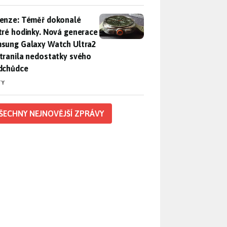
enze: Téměř dokonalé chytré hodinky. Nová generace Samsung
enze: Téměř dokonalé
tré hodinky. Nová generace
sung Galaxy Watch Ultra2
tranila nedostatky svého
dchůdce
TY
ŠECHNY NEJNOVĚJŠÍ ZPRÁVY