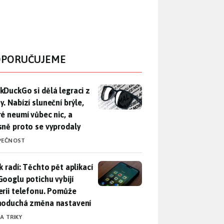
PORUČUJEME
DuckGo si dělá legraci z Mety. Nabízí sluneční brýle, které n
kDuckGo si dělá legraci z
. Nabízí sluneční brýle,
ré neumí vůbec nic, a
sně proto se vyprodaly
PEČNOST
ák radí: Těchto pět aplikací od Googlu potichu vybíjí baterii
k radí: Těchto pět aplikací
Googlu potichu vybíjí
erii telefonu. Pomůže
noduchá změna nastavení
 A TRIKY