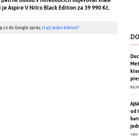
i je Aspire V Nitro Black Edition za 39 990 Kč.
hip.cz do Google zpráv,
stačí jedno kliknutí!
DO
Duck
Duc
Mety
kte
pře
BEZ
Ajť
Ajťá
od 
bat
jed
TIPY