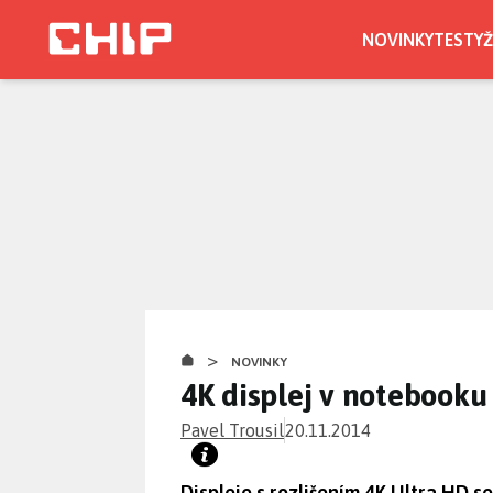
Přejít
k
NOVINKY
TESTY
Ž
hlavnímu
obsahu
>
NOVINKY
4K displej v notebooku
Pavel Trousil
20.11.2014
Displeje s rozlišením 4K Ultra HD s