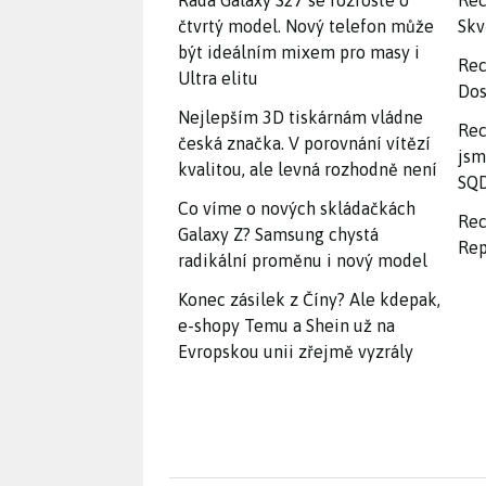
Řada Galaxy S27 se rozroste o
Rec
čtvrtý model. Nový telefon může
Skv
být ideálním mixem pro masy i
Rec
Ultra elitu
Dos
Nejlepším 3D tiskárnám vládne
Rec
česká značka. V porovnání vítězí
jsm
kvalitou, ale levná rozhodně není
SQD
Co víme o nových skládačkách
Rec
Galaxy Z? Samsung chystá
Rep
radikální proměnu i nový model
Konec zásilek z Číny? Ale kdepak,
e-shopy Temu a Shein už na
Evropskou unii zřejmě vyzrály