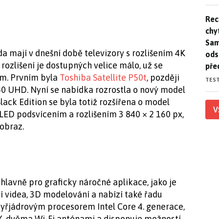
Rec
Rec
chy
Sam
da mají v dnešní době televizory s rozlišením 4K
ods
rozlišení je dostupných velice málo, už se
pře
em. Prvním byla
Toshiba Satellite P50t
, později
TES
50 UHD. Nyní se nabídka rozrostla o nový model
lack Edition se byla totiž rozšířena o model
V
 LED podsvícením a rozlišením 3 840 × 2 160 px,
 obraz.
lavně pro graficky náročné aplikace, jako je
ání videa, 3D modelování a nabízí také řadu
tyřjádrovým procesorem Intel Core 4. generace,
X, dvěma Wi-Fi anténami a disponuje možností