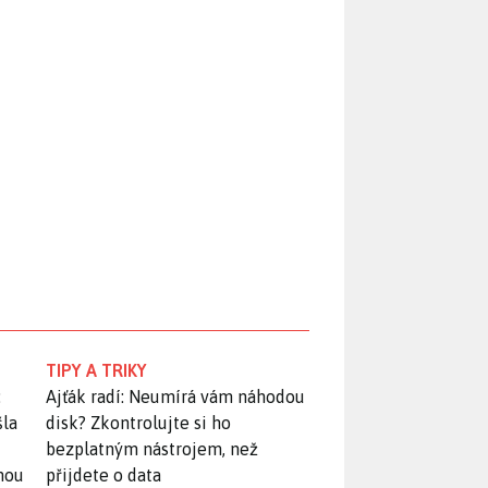
TIPY A TRIKY
:
Ajťák radí: Neumírá vám náhodou
šla
disk? Zkontrolujte si ho
bezplatným nástrojem, než
snou
přijdete o data