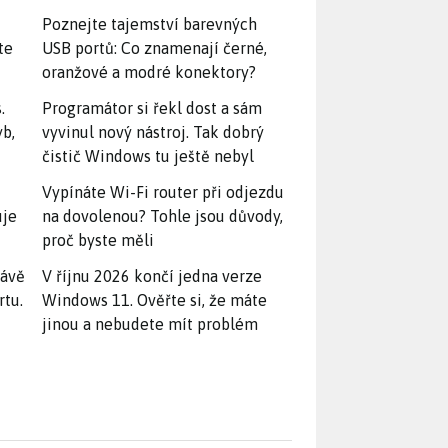
Poznejte tajemství barevných
te
USB portů: Co znamenají černé,
oranžové a modré konektory?
.
Programátor si řekl dost a sám
yb,
vyvinul nový nástroj. Tak dobrý
čistič Windows tu ještě nebyl
Vypínáte Wi-Fi router při odjezdu
uje
na dovolenou? Tohle jsou důvody,
proč byste měli
rávě
V říjnu 2026 končí jedna verze
rtu.
Windows 11. Ověřte si, že máte
jinou a nebudete mít problém