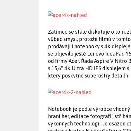
Zatímco se stále diskutuje o tom, z
vůbec smysl, protože filmů v tomto 
prodávají i notebooky s 4K displej
se objevilo ještě Lenovo IdeaPad Y
od firmy Acer. Řada Aspire V Nitro B
s 15,6" 4K Ultra HD IPS displejem s
který poskytne superostrý detailní
Notebook je podle výrobce vhodný h
hraní her, editace fotografií, stříh
výkonných technologií. Je osazen č
grafikou kartou Nvidia GeForce GT