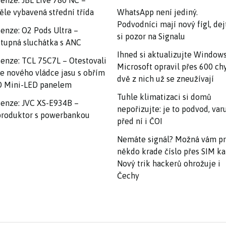
enze: JBL Live 780 NC –
ěle vybavená střední třída
WhatsApp není jediný.
Podvodníci mají nový fígl, dej
enze: O2 Pods Ultra –
si pozor na Signalu
tupná sluchátka s ANC
Ihned si aktualizujte Windows
enze: TCL 75C7L – Otestovali
Microsoft opravil přes 600 ch
e nového vládce jasu s obřím
dvě z nich už se zneužívají
 Mini-LED panelem
Tuhle klimatizaci si domů
enze: JVC XS-E934B –
nepořizujte: je to podvod, var
roduktor s powerbankou
před ní i ČOI
Nemáte signál? Možná vám p
někdo krade číslo přes SIM ka
Nový trik hackerů ohrožuje i
Čechy