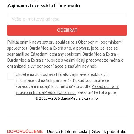
Zajímavosti ze světa IT v e-mailu
ODEBÍRAT
Přihlášením k newsletteru souhlasíte s
Obchodními podmínkami
společnosti BurdaMedia Extra s.r.o.
a potvrzujete, že jste se
seznámili se
Zásadami ochrany soukromí BurdaMedia Extra -
BurdaMedia Extra s.r.o.
bude s Vašimi údaji pracovat zejména k
organizaci a vyhodnocení akce a zasílání novinek.
Chcete navíc dostávat i další zajímavé a exkluzivní
informace od našich partnerů? Pokud souhlasíte se
zpracováním údajů k tomuto účelu podle
Zásad ochrany
soukromí BurdaMedia Extra s.r.o.
, zaškrtněte toto pole.
© 2003—2026 BurdaMedia Extra s.r.o.
DOPORUČUJEME
Děsivá telefonní čísla
|
Slovník puberťáků