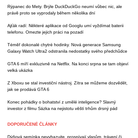
Rýpanec do Mety. Brýle DuckDuckGo neumí vůbec nic, ale
právě proto se vyprodaly během několika dní
Ajťák radí: Některé aplikace od Googlu umí vyždímat baterii
telefonu. Omezte jejich práci na pozadí
Téměř dokonalé chytré hodinky. Nová generace Samsung
Galaxy Watch Ultra2 odstranila nedostatky svého předchůdce
GTA 6 míří exkluzivně na Netflix. Na konci srpna se tam objeví
velká ukázka
Z Xboxu se stal investiční nástroj. Zítra se můžeme dozvědět,
jak se prodává GTA 6
Konec pohádky o bohatství z umělé inteligence? Slavný
investor z filmu Sázka na nejistotu věští trhům drsný pád
DOPORUČENÉ ČLÁNKY
Dýňová semínka nevyhazujte, prospívají vlasům, trávení či