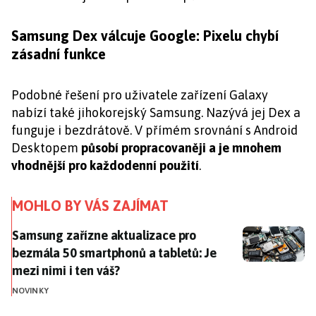
Samsung Dex válcuje Google: Pixelu chybí
zásadní funkce
Podobné řešení pro uživatele zařízení Galaxy
nabízí také jihokorejský Samsung. Nazývá jej Dex a
funguje i bezdrátově. V přímém srovnání s Android
Desktopem
působí propracovaněji a je mnohem
vhodnější pro každodenní použití
.
MOHLO BY VÁS ZAJÍMAT
Samsung zařízne aktualizace pro bezmála 50 smartpho
Samsung zařízne aktualizace pro
bezmála 50 smartphonů a tabletů: Je
mezi nimi i ten váš?
NOVINKY