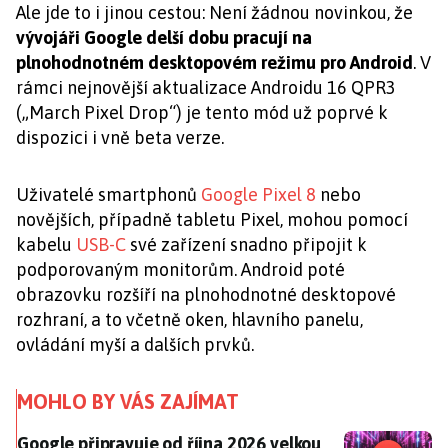
Ale jde to i jinou cestou: Není žádnou novinkou, že
vývojáři Google delší dobu pracují na
plnohodnotném desktopovém režimu pro Android
. V
rámci nejnovější aktualizace Androidu 16 QPR3
(„March Pixel Drop“) je tento mód už poprvé k
dispozici i vně beta verze.
Uživatelé smartphonů
Google Pixel 8
nebo
novějších, případně tabletu Pixel, mohou pomocí
kabelu
USB-C
své zařízení snadno připojit k
podporovaným monitorům. Android poté
obrazovku rozšíří na plnohodnotné desktopové
rozhraní, a to včetně oken, hlavního panelu,
ovládání myší a dalších prvků.
MOHLO BY VÁS ZAJÍMAT
Google připravuje od října 2026 velkou změnu: Na co 
Google připravuje od října 2026 velkou