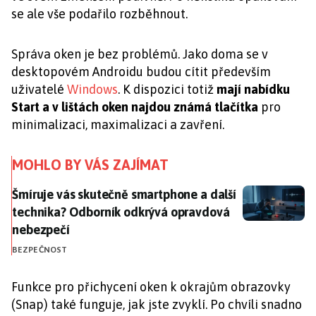
se ale vše podařilo rozběhnout.
Správa oken je bez problémů. Jako doma se v
desktopovém Androidu budou cítit především
uživatelé
Windows
. K dispozici totiž
mají nabídku
Start a v lištách oken najdou známá tlačítka
pro
minimalizaci, maximalizaci a zavření.
MOHLO BY VÁS ZAJÍMAT
Šmíruje vás skutečně smartphone a další technika? 
Šmíruje vás skutečně smartphone a další
technika? Odborník odkrývá opravdová
nebezpečí
BEZPEČNOST
Funkce pro přichycení oken k okrajům obrazovky
(Snap) také funguje, jak jste zvyklí. Po chvíli snadno