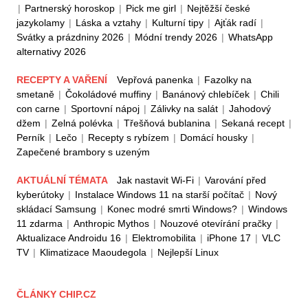
|
Partnerský horoskop
|
Pick me girl
|
Nejtěžší české
jazykolamy
|
Láska a vztahy
|
Kulturní tipy
|
Ajťák radí
|
Svátky a prázdniny 2026
|
Módní trendy 2026
|
WhatsApp
alternativy 2026
RECEPTY A VAŘENÍ
Vepřová panenka
|
Fazolky na
smetaně
|
Čokoládové muffiny
|
Banánový chlebíček
|
Chili
con carne
|
Sportovní nápoj
|
Zálivky na salát
|
Jahodový
džem
|
Zelná polévka
|
Třešňová bublanina
|
Sekaná recept
|
Perník
|
Lečo
|
Recepty s rybízem
|
Domácí housky
|
Zapečené brambory s uzeným
AKTUÁLNÍ TÉMATA
Jak nastavit Wi-Fi
|
Varování před
kyberútoky
|
Instalace Windows 11 na starší počítač
|
Nový
skládací Samsung
|
Konec modré smrti Windows?
|
Windows
11 zdarma
|
Anthropic Mythos
|
Nouzové otevírání pračky
|
Aktualizace Androidu 16
|
Elektromobilita
|
iPhone 17
|
VLC
TV
|
Klimatizace Maoudegola
|
Nejlepší Linux
ČLÁNKY CHIP.CZ