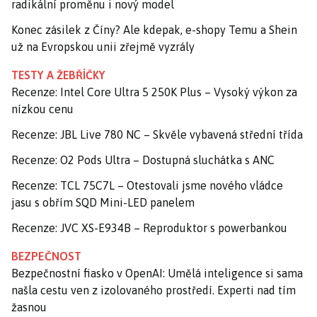
radikální proměnu i nový model
Konec zásilek z Číny? Ale kdepak, e-shopy Temu a Shein
už na Evropskou unii zřejmě vyzrály
TESTY A ŽEBŘÍČKY
Recenze: Intel Core Ultra 5 250K Plus – Vysoký výkon za
nízkou cenu
Recenze: JBL Live 780 NC – Skvěle vybavená střední třída
Recenze: O2 Pods Ultra – Dostupná sluchátka s ANC
Recenze: TCL 75C7L – Otestovali jsme nového vládce
jasu s obřím SQD Mini-LED panelem
Recenze: JVC XS-E934B – Reproduktor s powerbankou
BEZPEČNOST
Bezpečnostní fiasko v OpenAI: Umělá inteligence si sama
našla cestu ven z izolovaného prostředí. Experti nad tím
žasnou