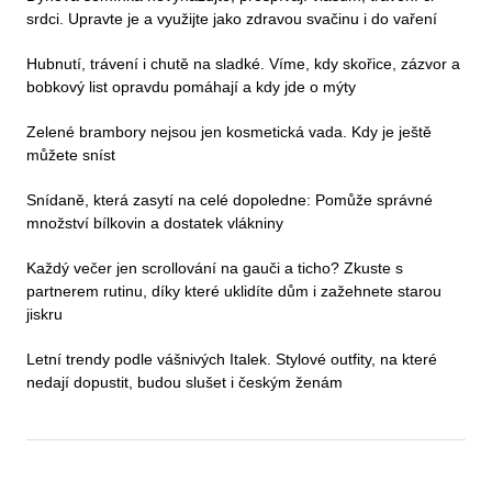
srdci. Upravte je a využijte jako zdravou svačinu i do vaření
Hubnutí, trávení i chutě na sladké. Víme, kdy skořice, zázvor a
bobkový list opravdu pomáhají a kdy jde o mýty
Zelené brambory nejsou jen kosmetická vada. Kdy je ještě
můžete sníst
Snídaně, která zasytí na celé dopoledne: Pomůže správné
množství bílkovin a dostatek vlákniny
Každý večer jen scrollování na gauči a ticho? Zkuste s
partnerem rutinu, díky které uklidíte dům i zažehnete starou
jiskru
Letní trendy podle vášnivých Italek. Stylové outfity, na které
nedají dopustit, budou slušet i českým ženám