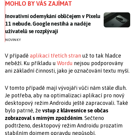
MOHLO BY VÁS ZAJÍMAT
Inovativní odemykání obličejem v Pixelu 11 nebude. G
Inovativní odemykání obličejem v Pixelu
11 nebude. Google nestíhá a naděje
uživatelů se rozplývají
NOVINKY
V případě
aplikací třetích stran
už to tak hladce
neběží. Ku příkladu u
Wordu
nejsou podporovány
ani základní činnosti, jako je označování textu myší.
V tomto případě mají vývojáři vůči nám stále dluh.
Je potřeba, aby na optimalizaci aplikací pro nový
desktopový režim Androidu ještě zapracovali. Také
bylo patrné, že
vstup z klávesnice se občas
zobrazoval s mírným zpožděním
. Sečteno
podtrženo, desktopový režim Androidu prozatím
stabilním dojmem opravdu nepůsobí.