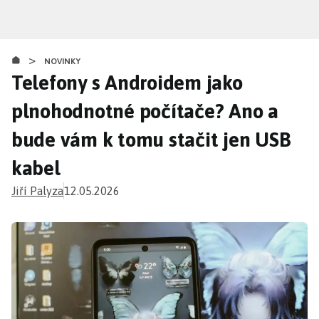
Přejít
k
hlavnímu
>
obsahu
NOVINKY
Telefony s Androidem jako
plnohodnotné počítače? Ano a
bude vám k tomu stačit jen USB
kabel
Jiří Palyza
12.05.2026