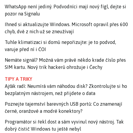
WhatsApp není jediný. Podvodníci mají nový fígl, dejte si
pozor na Signalu
Ihned si aktualizujte Windows. Microsoft opravil přes 600
chyb, dvě z nich už se zneužívají
Tuhle klimatizaci si domů nepořizujte: je to podvod,
varuje před ní i ČOI
Nemáte signál? Možná vám právě někdo krade číslo přes
SIM kartu. Nový trik hackerů ohrožuje i Čechy
TIPY A TRIKY
Ajťák radí: Neumírá vám náhodou disk? Zkontrolujte si ho
bezplatným nástrojem, než přijdete o data
Poznejte tajemství barevných USB portů: Co znamenají
černé, oranžové a modré konektory?
Programátor si řekl dost a sám vyvinul nový nástroj. Tak
dobrý čistič Windows tu ještě nebyl