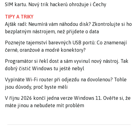
SIM kartu. Nový trik hackerů ohrožuje i Čechy
TIPY A TRIKY
Ajťák radí: Neumírá vám náhodou disk? Zkontrolujte si ho
bezplatným nástrojem, než přijdete o data
Poznejte tajemství barevných USB portů: Co znamenají
černé, oranžové a modré konektory?
Programátor si řekl dost a sám vyvinul nový nástroj. Tak
dobrý čistič Windows tu ještě nebyl
Vypínáte Wi-Fi router při odjezdu na dovolenou? Tohle
jsou důvody, proč byste měli
V říjnu 2026 končí jedna verze Windows 11. Ověřte si, že
máte jinou a nebudete mít problém