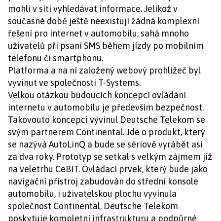
mohli v síti vyhledávat informace. Jelikož v
současné době ještě neexistují žádná komplexní
řešení pro internet v automobilu, sahá mnoho
uživatelů při psaní SMS během jízdy po mobilním
telefonu či smartphonu.
Platforma a na ní založený webový prohlížeč byl
vyvinut ve společnosti T-Systems.
Velkou otázkou budoucích koncepcí ovládání
internetu v automobilu je především bezpečnost.
Takovouto koncepci vyvinul Deutsche Telekom se
svým partnerem Continental. Jde o produkt, který
se nazývá AutoLinQ a bude se sériově vyrábět asi
za dva roky. Prototyp se setkal s velkým zájmem již
na veletrhu CeBIT. Ovládací prvek, který bude jako
navigační přístroj zabudován do střední konsole
automobilu, i uživatelskou plochu vyvinula
společnost Continental, Deutsche Telekom
poskytuje kompletní infrastrukturu a podpůrné