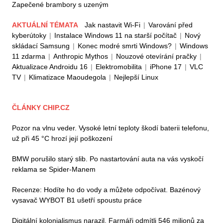
Zapečené brambory s uzeným
AKTUÁLNÍ TÉMATA
Jak nastavit Wi-Fi
|
Varování před
kyberútoky
|
Instalace Windows 11 na starší počítač
|
Nový
skládací Samsung
|
Konec modré smrti Windows?
|
Windows
11 zdarma
|
Anthropic Mythos
|
Nouzové otevírání pračky
|
Aktualizace Androidu 16
|
Elektromobilita
|
iPhone 17
|
VLC
TV
|
Klimatizace Maoudegola
|
Nejlepší Linux
ČLÁNKY CHIP.CZ
Pozor na vlnu veder. Vysoké letní teploty škodí baterii telefonu,
už při 45 °C hrozí její poškození
BMW porušilo starý slib. Po nastartování auta na vás vyskočí
reklama se Spider-Manem
Recenze: Hodíte ho do vody a můžete odpočívat. Bazénový
vysavač WYBOT B1 ušetří spoustu práce
Digitální kolonialismus narazil. Farmáři odmítli 546 milionů za