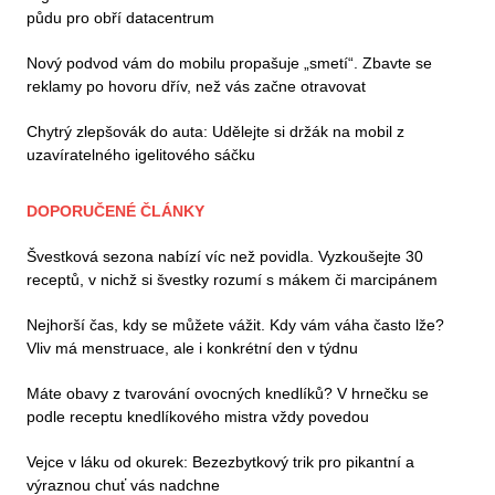
půdu pro obří datacentrum
Nový podvod vám do mobilu propašuje „smetí“. Zbavte se
reklamy po hovoru dřív, než vás začne otravovat
Chytrý zlepšovák do auta: Udělejte si držák na mobil z
uzavíratelného igelitového sáčku
DOPORUČENÉ ČLÁNKY
Švestková sezona nabízí víc než povidla. Vyzkoušejte 30
receptů, v nichž si švestky rozumí s mákem či marcipánem
Nejhorší čas, kdy se můžete vážit. Kdy vám váha často lže?
Vliv má menstruace, ale i konkrétní den v týdnu
Máte obavy z tvarování ovocných knedlíků? V hrnečku se
podle receptu knedlíkového mistra vždy povedou
Vejce v láku od okurek: Bezezbytkový trik pro pikantní a
výraznou chuť vás nadchne