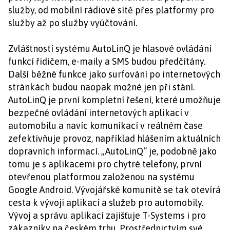
služby, od mobilní rádiové sítě přes platformy pro
služby až po služby vyúčtování.
Zvláštností systému AutoLinQ je hlasové ovládání
funkcí řidičem, e-maily a SMS budou předčítány.
Další běžné funkce jako surfování po internetových
stránkách budou naopak možné jen při stání.
AutoLinQ je první kompletní řešení, které umožňuje
bezpečné ovládání internetových aplikací v
automobilu a navíc komunikací v reálném čase
zefektivňuje provoz, například hlášením aktuálních
dopravních informací. „AutoLinQ“ je, podobně jako
tomu je s aplikacemi pro chytré telefony, první
otevřenou platformou založenou na systému
Google Android. Vývojářské komunitě se tak otevírá
cesta k vývoji aplikací a služeb pro automobily.
Vývoj a správu aplikací zajišťuje T-Systems i pro
zákazníky na českém trhu. Prostřednictvím své