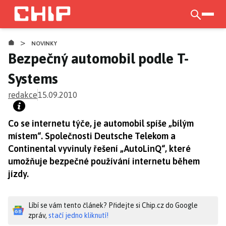
Přejít
k
otevří
hlavnímu
>
obsahu
NOVINKY
Bezpečný automobil podle T-
Systems
redakce
15.09.2010
Co se internetu týče, je automobil spíše „bílým
místem“. Společnosti Deutsche Telekom a
Continental vyvinuly řešení „AutoLinQ“, které
umožňuje bezpečné používání internetu během
jízdy.
Líbí se vám tento článek? Přidejte si Chip.cz do Google
zpráv,
stačí jedno kliknutí!