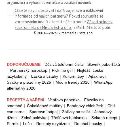
organizaci a vyhodnocení akce a zasílání novinek.
Chcete navíc dostávat i další zajímavé a exkluzivní
informace od našich partnerů? Pokud souhlasíte se
zpracováním údajů k tomuto účelu podle
Zásad ochrany
soukromí BurdaMedia Extra s.r.o.
, zaškrtněte toto pole.
© 2003—2026 BurdaMedia Extra s.r.o.
DOPORUČUJEME
Děsivá telefonní čísla
|
Slovník puberťáků
|
Partnerský horoskop
|
Pick me girl
|
Nejtěžší české
jazykolamy
|
Láska a vztahy
|
Kulturní tipy
|
Ajťák radí
|
Svátky a prázdniny 2026
|
Módní trendy 2026
|
WhatsApp
alternativy 2026
RECEPTY A VAŘENÍ
Vepřová panenka
|
Fazolky na
smetaně
|
Čokoládové muffiny
|
Banánový chlebíček
|
Chili
con carne
|
Sportovní nápoj
|
Zálivky na salát
|
Jahodový
džem
|
Zelná polévka
|
Třešňová bublanina
|
Sekaná recept
|
Perník
|
Lečo
|
Recepty s rybízem
|
Domácí housky
|