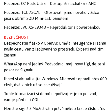
Recenze: O2 Pods Ultra – Dostupná sluchátka s ANC
Recenze: TCL 75C7L – Otestovali jsme nového vládce
jasu s obřím SQD Mini-LED panelem
Recenze: JVC XS-E934B – Reproduktor s powerbankou
BEZPEČNOST
Bezpečnostní fiasko v OpenAI: Umělá inteligence si sama
našla cestu ven z izolovaného prostředí. Experti nad tím
žasnou
WhatsApp není jediný. Podvodníci mají nový fígl, dejte si
pozor na Signalu
Ihned si aktualizujte Windows. Microsoft opravil přes 600
chyb, dvě z nich už se zneužívají
Tuhle klimatizaci si domů nepořizujte: je to podvod,
varuje před ní i ČOI
Nemáte signál? Možná vám právě někdo krade číslo přes