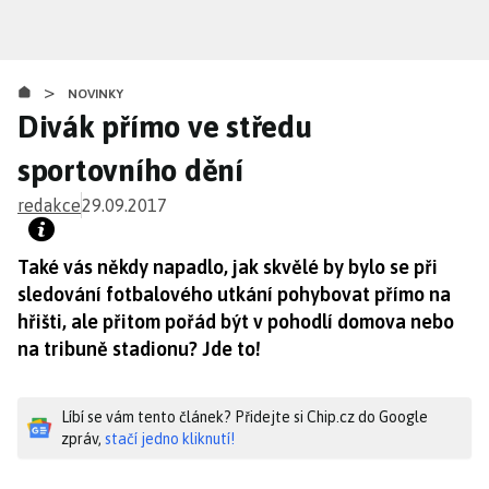
Přejít
k
hlavnímu
>
obsahu
NOVINKY
Divák přímo ve středu
sportovního dění
redakce
29.09.2017
Také vás někdy napadlo, jak skvělé by bylo se při
sledování fotbalového utkání pohybovat přímo na
hřišti, ale přitom pořád být v pohodlí domova nebo
na tribuně stadionu? Jde to!
Líbí se vám tento článek? Přidejte si Chip.cz do Google
zpráv,
stačí jedno kliknutí!