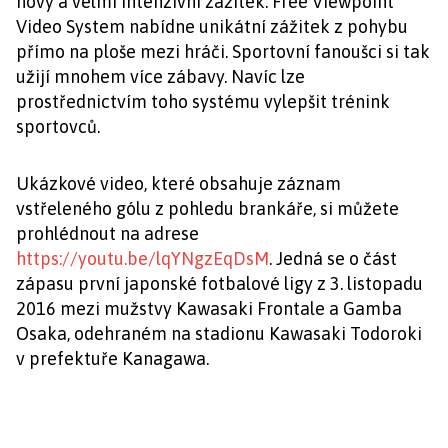
nový a velmi intenzivní zážitek. Free Viewpoint
Video System nabídne unikátní zážitek z pohybu
přímo na ploše mezi hráči. Sportovní fanoušci si tak
užijí mnohem více zábavy. Navíc lze
prostřednictvím toho systému vylepšit trénink
sportovců.
Ukázkové video, které obsahuje záznam
vstřeleného gólu z pohledu brankáře, si můžete
prohlédnout na adrese
https://youtu.be/lqYNgzEqDsM
. Jedná se o část
zápasu první japonské fotbalové ligy z 3. listopadu
2016 mezi mužstvy Kawasaki Frontale a Gamba
Osaka, odehraném na stadionu Kawasaki Todoroki
v prefektuře Kanagawa.