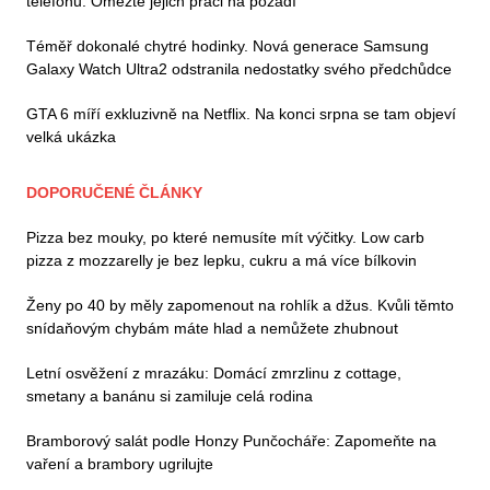
telefonu. Omezte jejich práci na pozadí
Téměř dokonalé chytré hodinky. Nová generace Samsung
Galaxy Watch Ultra2 odstranila nedostatky svého předchůdce
GTA 6 míří exkluzivně na Netflix. Na konci srpna se tam objeví
velká ukázka
DOPORUČENÉ ČLÁNKY
Pizza bez mouky, po které nemusíte mít výčitky. Low carb
pizza z mozzarelly je bez lepku, cukru a má více bílkovin
Ženy po 40 by měly zapomenout na rohlík a džus. Kvůli těmto
snídaňovým chybám máte hlad a nemůžete zhubnout
Letní osvěžení z mrazáku: Domácí zmrzlinu z cottage,
smetany a banánu si zamiluje celá rodina
Bramborový salát podle Honzy Punčocháře: Zapomeňte na
vaření a brambory ugrilujte