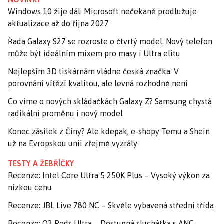
Windows 10 žije dál: Microsoft nečekaně prodlužuje
aktualizace až do října 2027
Řada Galaxy S27 se rozroste o čtvrtý model. Nový telefon
může být ideálním mixem pro masy i Ultra elitu
Nejlepším 3D tiskárnám vládne česká značka. V
porovnání vítězí kvalitou, ale levná rozhodně není
Co víme o nových skládačkách Galaxy Z? Samsung chystá
radikální proměnu i nový model
Konec zásilek z Číny? Ale kdepak, e-shopy Temu a Shein
už na Evropskou unii zřejmě vyzrály
TESTY A ŽEBŘÍČKY
Recenze: Intel Core Ultra 5 250K Plus – Vysoký výkon za
nízkou cenu
Recenze: JBL Live 780 NC – Skvěle vybavená střední třída
Recenze: O2 Pods Ultra – Dostupná sluchátka s ANC