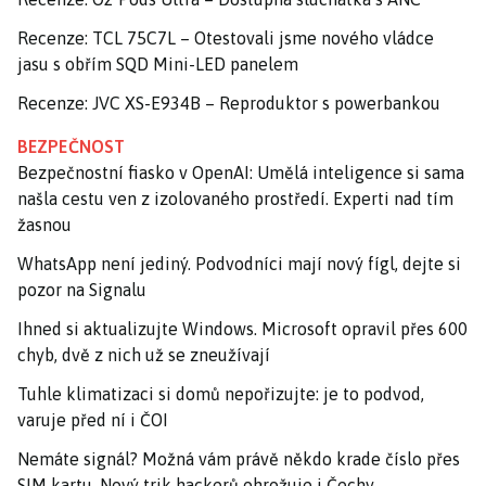
Recenze: TCL 75C7L – Otestovali jsme nového vládce
jasu s obřím SQD Mini-LED panelem
Recenze: JVC XS-E934B – Reproduktor s powerbankou
BEZPEČNOST
Bezpečnostní fiasko v OpenAI: Umělá inteligence si sama
našla cestu ven z izolovaného prostředí. Experti nad tím
žasnou
WhatsApp není jediný. Podvodníci mají nový fígl, dejte si
pozor na Signalu
Ihned si aktualizujte Windows. Microsoft opravil přes 600
chyb, dvě z nich už se zneužívají
Tuhle klimatizaci si domů nepořizujte: je to podvod,
varuje před ní i ČOI
Nemáte signál? Možná vám právě někdo krade číslo přes
SIM kartu. Nový trik hackerů ohrožuje i Čechy