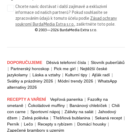
Chcete navíc dostávat i další zajímavé a exkluzivní
informace od našich partnerů? Pokud souhlasíte se
zpracováním údajů k tomuto účelu podle
Zásad ochrany
soukromí BurdaMedia Extra s.r.o.
, zaškrtněte toto pole.
© 2003—2026 BurdaMedia Extra s.r.o.
DOPORUČUJEME
Děsivá telefonní čísla
|
Slovník puberťáků
|
Partnerský horoskop
|
Pick me girl
|
Nejtěžší české
jazykolamy
|
Láska a vztahy
|
Kulturní tipy
|
Ajťák radí
|
Svátky a prázdniny 2026
|
Módní trendy 2026
|
WhatsApp
alternativy 2026
RECEPTY A VAŘENÍ
Vepřová panenka
|
Fazolky na
smetaně
|
Čokoládové muffiny
|
Banánový chlebíček
|
Chili
con carne
|
Sportovní nápoj
|
Zálivky na salát
|
Jahodový
džem
|
Zelná polévka
|
Třešňová bublanina
|
Sekaná recept
|
Perník
|
Lečo
|
Recepty s rybízem
|
Domácí housky
|
Zapečené brambory s uzeným