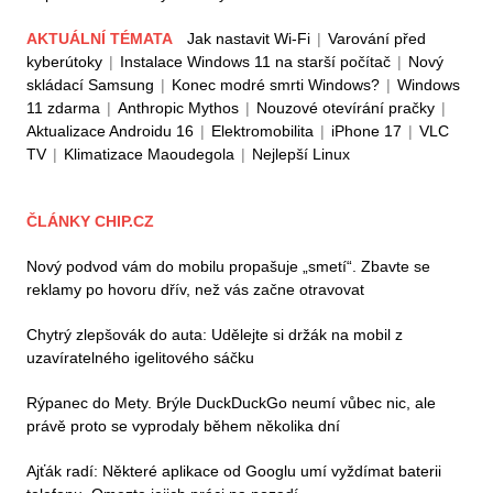
AKTUÁLNÍ TÉMATA
Jak nastavit Wi-Fi
|
Varování před
kyberútoky
|
Instalace Windows 11 na starší počítač
|
Nový
skládací Samsung
|
Konec modré smrti Windows?
|
Windows
11 zdarma
|
Anthropic Mythos
|
Nouzové otevírání pračky
|
Aktualizace Androidu 16
|
Elektromobilita
|
iPhone 17
|
VLC
TV
|
Klimatizace Maoudegola
|
Nejlepší Linux
ČLÁNKY CHIP.CZ
Nový podvod vám do mobilu propašuje „smetí“. Zbavte se
reklamy po hovoru dřív, než vás začne otravovat
Chytrý zlepšovák do auta: Udělejte si držák na mobil z
uzavíratelného igelitového sáčku
Rýpanec do Mety. Brýle DuckDuckGo neumí vůbec nic, ale
právě proto se vyprodaly během několika dní
Ajťák radí: Některé aplikace od Googlu umí vyždímat baterii