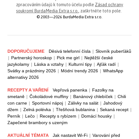
zpracováním údajů k tomuto účelu podle
Zásad ochrany
soukromí BurdaMedia Extra s.r.o.
, zaškrtněte toto pole.
© 2003—2026 BurdaMedia Extra s.r.o.
DOPORUČUJEME
Děsivá telefonní čísla
|
Slovník puberťáků
|
Partnerský horoskop
|
Pick me girl
|
Nejtěžší české
jazykolamy
|
Láska a vztahy
|
Kulturní tipy
|
Ajťák radí
|
Svátky a prázdniny 2026
|
Módní trendy 2026
|
WhatsApp
alternativy 2026
RECEPTY A VAŘENÍ
Vepřová panenka
|
Fazolky na
smetaně
|
Čokoládové muffiny
|
Banánový chlebíček
|
Chili
con carne
|
Sportovní nápoj
|
Zálivky na salát
|
Jahodový
džem
|
Zelná polévka
|
Třešňová bublanina
|
Sekaná recept
|
Perník
|
Lečo
|
Recepty s rybízem
|
Domácí housky
|
Zapečené brambory s uzeným
AKTUÁLNÍ TÉMATA
Jak nastavit Wi-Fi
|
Varování před