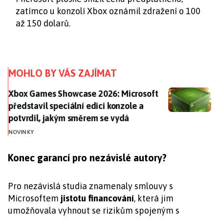
zatímco u konzolí Xbox oznámil zdražení o 100
až 150 dolarů.
MOHLO BY VÁS ZAJÍMAT
Xbox Games Showcase 2026: Microsoft představil spec
Xbox Games Showcase 2026: Microsoft
představil speciální edici konzole a
potvrdil, jakým směrem se vydá
NOVINKY
Konec garancí pro nezávislé autory?
Pro nezávislá studia znamenaly smlouvy s
Microsoftem
jistotu financování
, která jim
umožňovala vyhnout se rizikům spojeným s