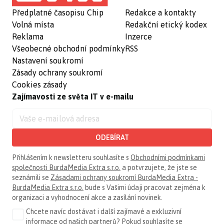
Předplatné časopisu Chip
Redakce a kontakty
Volná místa
Redakční etický kodex
Reklama
Inzerce
Všeobecné obchodní podmínky
RSS
Nastavení soukromí
Zásady ochrany soukromí
Cookies zásady
Zajímavosti ze světa IT v e-mailu
ODEBÍRAT
Přihlášením k newsletteru souhlasíte s
Obchodními podmínkami
společnosti BurdaMedia Extra s.r.o.
a potvrzujete, že jste se
seznámili se
Zásadami ochrany soukromí BurdaMedia Extra -
BurdaMedia Extra s.r.o.
bude s Vašimi údaji pracovat zejména k
organizaci a vyhodnocení akce a zasílání novinek.
Chcete navíc dostávat i další zajímavé a exkluzivní
informace od našich partnerů? Pokud souhlasíte se