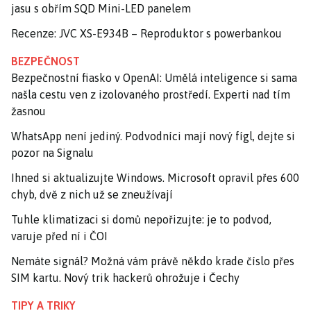
jasu s obřím SQD Mini-LED panelem
Recenze: JVC XS-E934B – Reproduktor s powerbankou
BEZPEČNOST
Bezpečnostní fiasko v OpenAI: Umělá inteligence si sama
našla cestu ven z izolovaného prostředí. Experti nad tím
žasnou
WhatsApp není jediný. Podvodníci mají nový fígl, dejte si
pozor na Signalu
Ihned si aktualizujte Windows. Microsoft opravil přes 600
chyb, dvě z nich už se zneužívají
Tuhle klimatizaci si domů nepořizujte: je to podvod,
varuje před ní i ČOI
Nemáte signál? Možná vám právě někdo krade číslo přes
SIM kartu. Nový trik hackerů ohrožuje i Čechy
TIPY A TRIKY