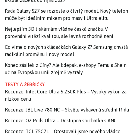
aktualizace až do října 2027
Řada Galaxy S27 se rozroste o čtvrtý model. Nový telefon
může být ideálním mixem pro masy i Ultra elitu
Nejlepším 3D tiskárnám vládne česká značka. V
porovnání vítězí kvalitou, ale levná rozhodně není
Co víme o nových skládačkách Galaxy Z? Samsung chystá
radikální proměnu i nový model
Konec zásilek z Číny? Ale kdepak, e-shopy Temu a Shein
už na Evropskou unii zřejmě vyzrály
TESTY A ŽEBŘÍČKY
Recenze: Intel Core Ultra 5 250K Plus – Vysoký výkon za
nízkou cenu
Recenze: JBL Live 780 NC – Skvěle vybavená střední třída
Recenze: O2 Pods Ultra – Dostupná sluchátka s ANC
Recenze: TCL 75C7L – Otestovali jsme nového vládce