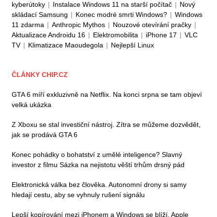
kyberútoky
|
Instalace Windows 11 na starší počítač
|
Nový
skládací Samsung
|
Konec modré smrti Windows?
|
Windows
11 zdarma
|
Anthropic Mythos
|
Nouzové otevírání pračky
|
Aktualizace Androidu 16
|
Elektromobilita
|
iPhone 17
|
VLC
TV
|
Klimatizace Maoudegola
|
Nejlepší Linux
ČLÁNKY CHIP.CZ
GTA 6 míří exkluzivně na Netflix. Na konci srpna se tam objeví
velká ukázka
Z Xboxu se stal investiční nástroj. Zítra se můžeme dozvědět,
jak se prodává GTA 6
Konec pohádky o bohatství z umělé inteligence? Slavný
investor z filmu Sázka na nejistotu věští trhům drsný pád
Elektronická válka bez člověka. Autonomní drony si samy
hledají cestu, aby se vyhnuly rušení signálu
Lepší kopírování mezi iPhonem a Windows se blíží. Apple