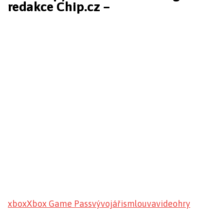
redakce Chip.cz –
xbox
Xbox Game Pass
vývojáři
smlouva
videohry