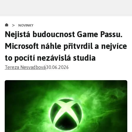
Přejít
k
hlavnímu
>
obsahu
NOVINKY
Nejistá budoucnost Game Passu.
Microsoft náhle přitvrdil a nejvíce
to pocítí nezávislá studia
Tereza Nesvadbová
30.06.2026