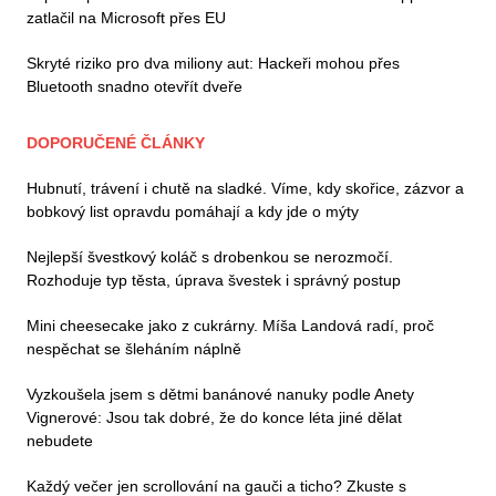
zatlačil na Microsoft přes EU
Skryté riziko pro dva miliony aut: Hackeři mohou přes
Bluetooth snadno otevřít dveře
DOPORUČENÉ ČLÁNKY
Hubnutí, trávení i chutě na sladké. Víme, kdy skořice, zázvor a
bobkový list opravdu pomáhají a kdy jde o mýty
Nejlepší švestkový koláč s drobenkou se nerozmočí.
Rozhoduje typ těsta, úprava švestek i správný postup
Mini cheesecake jako z cukrárny. Míša Landová radí, proč
nespěchat se šleháním náplně
Vyzkoušela jsem s dětmi banánové nanuky podle Anety
Vignerové: Jsou tak dobré, že do konce léta jiné dělat
nebudete
Každý večer jen scrollování na gauči a ticho? Zkuste s