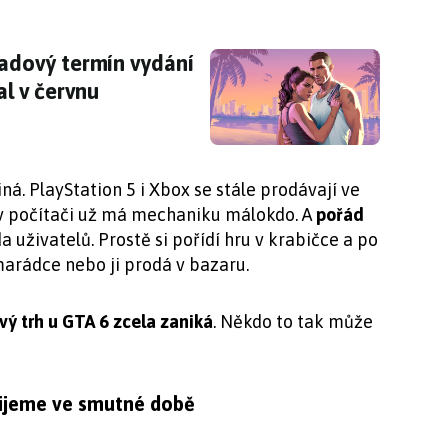
adový termín vydání je definitivní. Předprodej
padový termín vydání
al v červnu
iná. PlayStation 5 i Xbox se stále prodávají ve
v počítači už má mechaniku málokdo. A
pořád
da uživatelů. Prostě si pořídí hru v krabičce a po
marádce nebo ji prodá v bazaru.
vý trh u GTA 6 zcela zaniká
. Někdo to tak může
 Žijeme ve smutné době