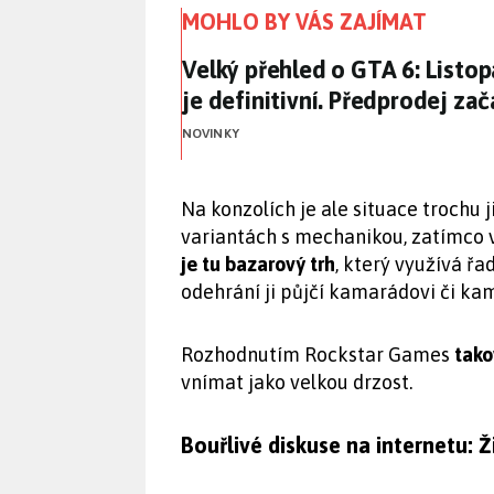
MOHLO BY VÁS ZAJÍMAT
Velký přehled o GTA 6: Listop
Velký přehled o GTA 6: Listo
je definitivní. Předprodej zač
NOVINKY
Na konzolích je ale situace trochu j
variantách s mechanikou, zatímco 
je tu bazarový trh
, který využívá řa
odehrání ji půjčí kamarádovi či ka
Rozhodnutím Rockstar Games
tako
vnímat jako velkou drzost.
Bouřlivé diskuse na internetu: