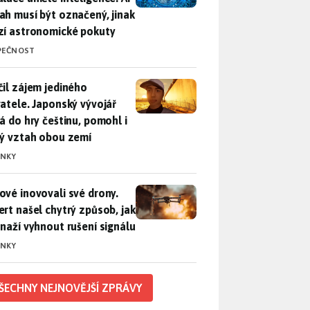
ah musí být označený, jinak
zí astronomické pokuty
PEČNOST
il zájem jediného uživatele. Japonský vývojář přidá do hry češ
čil zájem jediného
vatele. Japonský vývojář
dá do hry češtinu, pomohl i
lý vztah obou zemí
INKY
vé inovovali své drony. Expert našel chytrý způsob, jak se sna
ové inovovali své drony.
ert našel chytrý způsob, jak
snaží vyhnout rušení signálu
INKY
ŠECHNY NEJNOVĚJŠÍ ZPRÁVY