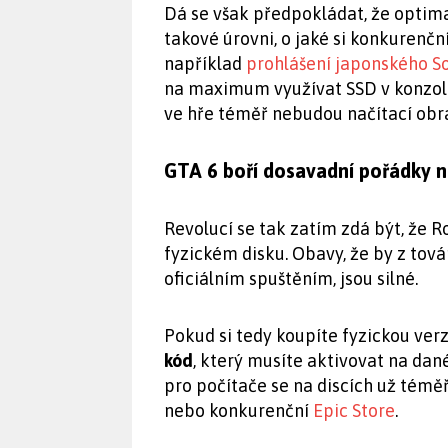
Dá se však předpokládat, že optim
takové úrovni, o jaké si konkurenč
například
prohlášení japonského S
na maximum využívat SSD v konzolíc
ve hře téměř nebudou načítací obr
GTA 6 boří dosavadní pořádky n
Revolucí se tak zatím zdá být, že
fyzickém disku. Obavy, že by z tov
oficiálním spuštěním, jsou silné.
Pokud si tedy koupíte fyzickou verz
kód
, který musíte aktivovat na dan
pro počítače se na discích už témě
nebo konkurenční
Epic Store
.