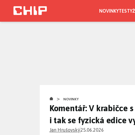
Přejít
k
NOVINKY
TESTY
Ž
hlavnímu
obsahu
>
NOVINKY
Komentář: V krabičce s
i tak se fyzická edice 
Jan Hrušovský
25.06.2026