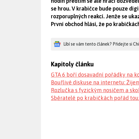
hodin předtím se ale hráči dozvěděl
se hrou. V krabičce bude pouze digi
rozporuplných reakcí. Jenže se ukaz
První obchod hlásí, že po krabičkách
Líbí se vám tento článek? Přidejte si C
Kapitoly článku
GTA 6 boří dosavadní pořádky na k
Bouřlivé diskuse na internetu: Žij
Rozlučka s fyzickým nosičem a skok
Sběratelé po krabičkách pořád tou