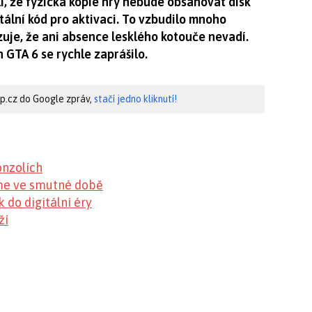
i, že fyzická kopie hry nebude obsahovat disk
tální kód pro aktivaci. To vzbudilo mnoho
uje, že ani absence lesklého kotouče nevadí.
 GTA 6 se rychle zaprášilo.
hip.cz do Google zpráv,
stačí jedno kliknutí!
onzolích
eme ve smutné době
 do digitální éry
ží