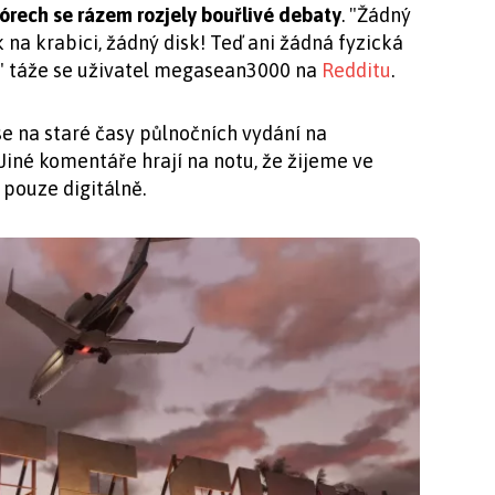
fórech se rázem rozjely bouřlivé debaty
. "Žádný
 na krabici, žádný disk! Teď ani žádná fyzická
??" táže se uživatel megasean3000 na
Redditu
.
 se na staré časy půlnočních vydání na
 Jiné komentáře hrají na notu, že žijeme ve
 pouze digitálně.