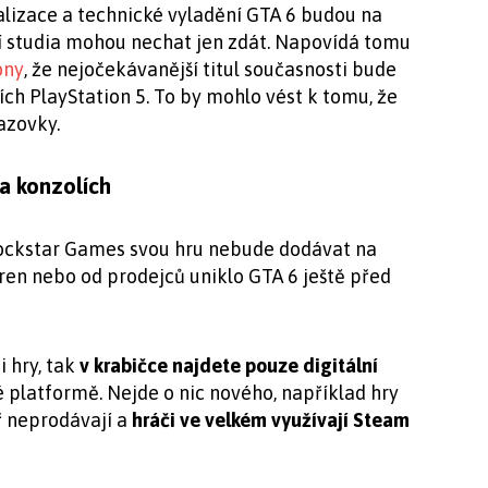
alizace a technické vyladění GTA 6 budou na
ní studia mohou nechat jen zdát. Napovídá tomu
ony
, že nejočekávanější titul současnosti bude
h PlayStation 5. To by mohlo vést k tomu, že
azovky.
a konzolích
 Rockstar Games svou hru nebude dodávat na
áren nebo od prodejců uniklo GTA 6 ještě před
i hry, tak
v krabičce najdete pouze digitální
é platformě. Nejde o nic nového, například hry
ř neprodávají a
hráči ve velkém využívají Steam