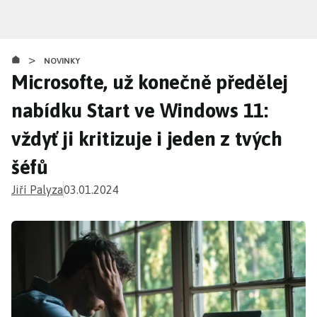
Přejít
k
hlavnímu
>
obsahu
NOVINKY
Microsofte, už konečně předělej
nabídku Start ve Windows 11:
vždyť ji kritizuje i jeden z tvých
šéfů
Jiří Palyza
03.01.2024