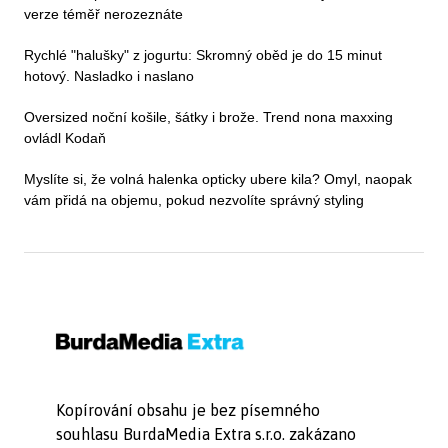
verze téměř nerozeznáte
Rychlé "halušky" z jogurtu: Skromný oběd je do 15 minut
hotový. Nasladko i naslano
Oversized noční košile, šátky i brože. Trend nona maxxing
ovládl Kodaň
Myslíte si, že volná halenka opticky ubere kila? Omyl, naopak
vám přidá na objemu, pokud nezvolíte správný styling
Kopírování obsahu je bez písemného
souhlasu BurdaMedia Extra s.r.o. zakázano