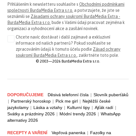
Přihlášením k newsletteru souhlasíte s
Obchodními podmínkami
společnosti BurdaMedia Extra s.r.o.
a potvrzujete, že jste se
seznámili se
Zásadami ochrany soukromí BurdaMedia Extra -
BurdaMedia Extra s.r.o.
bude s Vašimi údaji pracovat zejména k
organizaci a vyhodnocení akce a zasílání novinek.
Chcete navíc dostávat i další zajímavé a exkluzivní
informace od našich partnerů? Pokud souhlasíte se
zpracováním údajů k tomuto účelu podle
Zásad ochrany
soukromí BurdaMedia Extra s.r.o.
, zaškrtněte toto pole.
© 2003—2026 BurdaMedia Extra s.r.o.
DOPORUČUJEME
Děsivá telefonní čísla
|
Slovník puberťáků
|
Partnerský horoskop
|
Pick me girl
|
Nejtěžší české
jazykolamy
|
Láska a vztahy
|
Kulturní tipy
|
Ajťák radí
|
Svátky a prázdniny 2026
|
Módní trendy 2026
|
WhatsApp
alternativy 2026
RECEPTY A VAŘENÍ
Vepřová panenka
|
Fazolky na