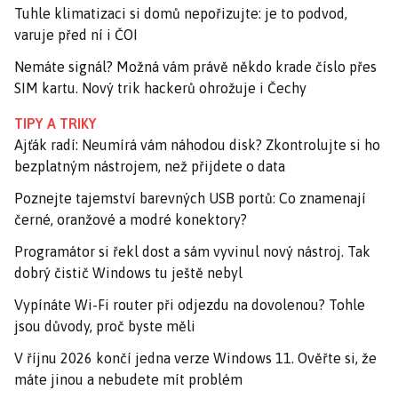
Tuhle klimatizaci si domů nepořizujte: je to podvod,
varuje před ní i ČOI
Nemáte signál? Možná vám právě někdo krade číslo přes
SIM kartu. Nový trik hackerů ohrožuje i Čechy
TIPY A TRIKY
Ajťák radí: Neumírá vám náhodou disk? Zkontrolujte si ho
bezplatným nástrojem, než přijdete o data
Poznejte tajemství barevných USB portů: Co znamenají
černé, oranžové a modré konektory?
Programátor si řekl dost a sám vyvinul nový nástroj. Tak
dobrý čistič Windows tu ještě nebyl
Vypínáte Wi-Fi router při odjezdu na dovolenou? Tohle
jsou důvody, proč byste měli
V říjnu 2026 končí jedna verze Windows 11. Ověřte si, že
máte jinou a nebudete mít problém