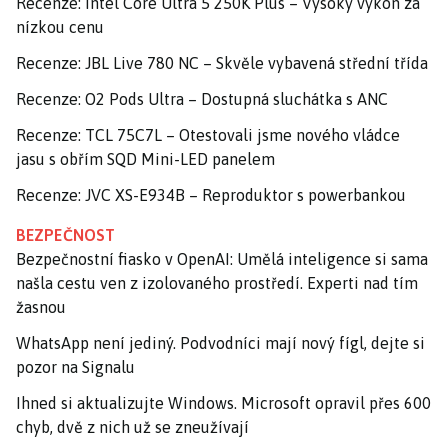
Recenze: Intel Core Ultra 5 250K Plus – Vysoký výkon za
nízkou cenu
Recenze: JBL Live 780 NC – Skvěle vybavená střední třída
Recenze: O2 Pods Ultra – Dostupná sluchátka s ANC
Recenze: TCL 75C7L – Otestovali jsme nového vládce
jasu s obřím SQD Mini-LED panelem
Recenze: JVC XS-E934B – Reproduktor s powerbankou
BEZPEČNOST
Bezpečnostní fiasko v OpenAI: Umělá inteligence si sama
našla cestu ven z izolovaného prostředí. Experti nad tím
žasnou
WhatsApp není jediný. Podvodníci mají nový fígl, dejte si
pozor na Signalu
Ihned si aktualizujte Windows. Microsoft opravil přes 600
chyb, dvě z nich už se zneužívají