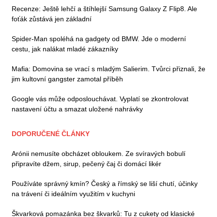
Recenze: Ještě lehčí a štíhlejší Samsung Galaxy Z Flip8. Ale
foťák zůstává jen základní
Spider-Man spoléhá na gadgety od BMW. Jde o moderní
cestu, jak nalákat mladé zákazníky
Mafia: Domovina se vrací s mladým Salierim. Tvůrci přiznali, že
jim kultovní gangster zamotal příběh
Google vás může odposlouchávat. Vyplatí se zkontrolovat
nastavení účtu a smazat uložené nahrávky
DOPORUČENÉ ČLÁNKY
Arónii nemusíte obcházet obloukem. Ze svíravých bobulí
připravíte džem, sirup, pečený čaj či domácí likér
Používáte správný kmín? Český a římský se liší chutí, účinky
na trávení či ideálním využitím v kuchyni
Škvarková pomazánka bez škvarků: Tu z cukety od klasické