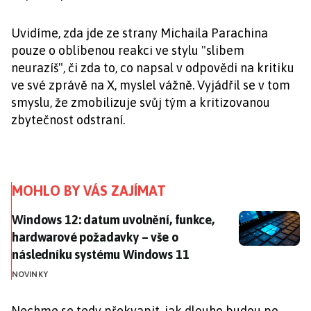
Uvidíme, zda jde ze strany Michaila Parachina
pouze o oblíbenou reakci ve stylu "slibem
neurazíš", či zda to, co napsal v odpovědi na kritiku
ve své zprávě na X, myslel vážně. Vyjádřil se v tom
smyslu, že zmobilizuje svůj tým a kritizovanou
zbytečnost odstraní.
MOHLO BY VÁS ZAJÍMAT
Windows 12: datum uvolnění, funkce, hardwarové pož
Windows 12: datum uvolnění, funkce,
hardwarové požadavky – vše o
následníku systému Windows 11
NOVINKY
Nechme se tedy překvapit, jak dlouho budou po