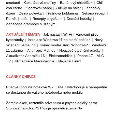
smetaně
|
Čokoládové muffiny
|
Banánový chlebíček
|
Chili
con carne
|
Sportovní nápoj
|
Zálivky na salát
|
Jahodový
džem
|
Zelná polévka
|
Třešňová bublanina
|
Sekaná recept
|
Perník
|
Lečo
|
Recepty s rybízem
|
Domácí housky
|
Zapečené brambory s uzeným
AKTUÁLNÍ TÉMATA
Jak nastavit Wi-Fi
|
Varování před
kyberútoky
|
Instalace Windows 11 na starší počítač
|
Nový
skládací Samsung
|
Konec modré smrti Windows?
|
Windows
11 zdarma
|
Anthropic Mythos
|
Nouzové otevírání pračky
|
Aktualizace Androidu 16
|
Elektromobilita
|
iPhone 17
|
VLC
TV
|
Klimatizace Maoudegola
|
Nejlepší Linux
ČLÁNKY CHIP.CZ
Rusové útočí na hotelové Wi-Fi sítě. Ovládnou je a nenápadně
se dostanou do vašeho notebooku nebo mobilu
Zombie akce, roztomilá adventura a psychologický horor.
Srpnová nabídka PS Plus je opravdu rozmanitá