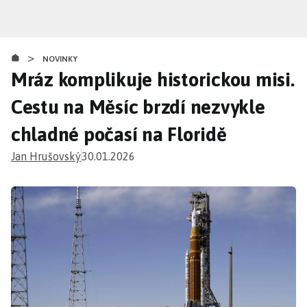
Přejít
k
hlavnímu
>
obsahu
NOVINKY
Mráz komplikuje historickou misi.
Cestu na Měsíc brzdí nezvykle
chladné počasí na Floridě
Jan Hrušovský
30.01.2026