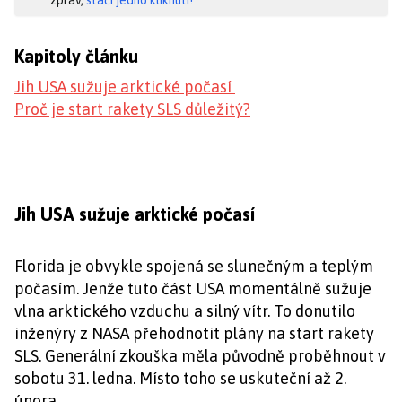
zpráv,
stačí jedno kliknutí!
Kapitoly článku
Jih USA sužuje arktické počasí
Proč je start rakety SLS důležitý?
Jih USA sužuje arktické počasí
Florida je obvykle spojená se slunečným a teplým
počasím. Jenže tuto část USA momentálně sužuje
vlna arktického vzduchu a silný vítr. To donutilo
inženýry z NASA přehodnotit plány na start rakety
SLS. Generální zkouška měla původně proběhnout v
sobotu 31. ledna. Místo toho se uskuteční až 2.
února.