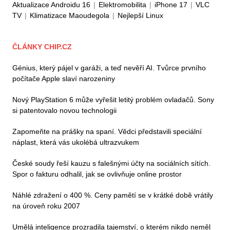
Aktualizace Androidu 16
|
Elektromobilita
|
iPhone 17
|
VLC
TV
|
Klimatizace Maoudegola
|
Nejlepší Linux
ČLÁNKY CHIP.CZ
Génius, který pájel v garáži, a teď nevěří AI. Tvůrce prvního
počítače Apple slaví narozeniny
Nový PlayStation 6 může vyřešit letitý problém ovladačů. Sony
si patentovalo novou technologii
Zapomeňte na prášky na spaní. Vědci představili speciální
náplast, která vás ukolébá ultrazvukem
České soudy řeší kauzu s falešnými účty na sociálních sítích.
Spor o fakturu odhalil, jak se ovlivňuje online prostor
Náhlé zdražení o 400 %. Ceny pamětí se v krátké době vrátily
na úroveň roku 2007
Umělá inteligence prozradila tajemství, o kterém nikdo neměl