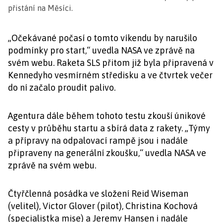
přistání na Měsíci.
„Očekávané počasí o tomto víkendu by narušilo
podmínky pro start,“ uvedla NASA ve zprávě na
svém webu. Raketa SLS přitom již byla připravená v
Kennedyho vesmírném středisku a ve čtvrtek večer
do ní začalo proudit palivo.
Agentura dále během tohoto testu zkouší únikové
cesty v průběhu startu a sbírá data z rakety. „Týmy
a přípravy na odpalovací rampě jsou i nadále
připraveny na generální zkoušku,“ uvedla NASA ve
zprávě na svém webu.
Čtyřčlenná posádka ve složení Reid Wiseman
(velitel), Victor Glover (pilot), Christina Kochová
(specialistka mise) a Jeremy Hansen i nadále