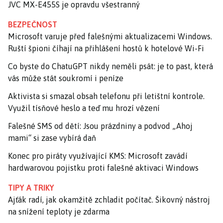
JVC MX-E455S je opravdu všestranný
BEZPEČNOST
Microsoft varuje před falešnými aktualizacemi Windows.
Ruští špioni číhají na přihlášení hostů k hotelové Wi-Fi
Co byste do ChatuGPT nikdy neměli psát: je to past, která
vás může stát soukromí i peníze
Aktivista si smazal obsah telefonu při letištní kontrole.
Využil tísňové heslo a teď mu hrozí vězení
Falešné SMS od dětí: Jsou prázdniny a podvod „Ahoj
mami“ si zase vybírá daň
Konec pro piráty využívající KMS: Microsoft zavádí
hardwarovou pojistku proti falešné aktivaci Windows
TIPY A TRIKY
Ajťák radí, jak okamžitě zchladit počítač. Šikovný nástroj
na snížení teploty je zdarma