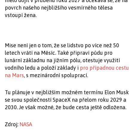
mělo dojít v průběhu roku 2027 a očekává se, že na
povrch našeho nejbližšího vesmírného tělesa
vstoupí žena.
Mise není jen o tom, že se lidstvo po více než 50
letech vrátí na Měsíc. Také připraví půdu pro
lunární základnu na jižním pólu, otestuje využití
vodního ledu a položí základy i
pro případnou cestu
na Mars
, s mezinárodní spoluprací.
Tu plánuje v nejbližším možném termínu Elon Musk
se svou společností SpaceX na přelom roku 2029 a
2030. Je však možné, že bude cesta ještě odložena.
Zdroj:
NASA