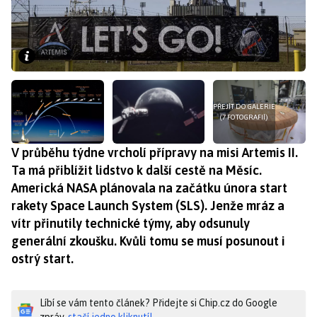
PŘEJÍT DO GALERIE
(7 FOTOGRAFIÍ)
V průběhu týdne vrcholí přípravy na misi Artemis II.
Ta má přiblížit lidstvo k další cestě na Měsíc.
Americká NASA plánovala na začátku února start
rakety Space Launch System (SLS). Jenže mráz a
vítr přinutily technické týmy, aby odsunuly
generální zkoušku. Kvůli tomu se musí posunout i
ostrý start.
Líbí se vám tento článek? Přidejte si Chip.cz do Google