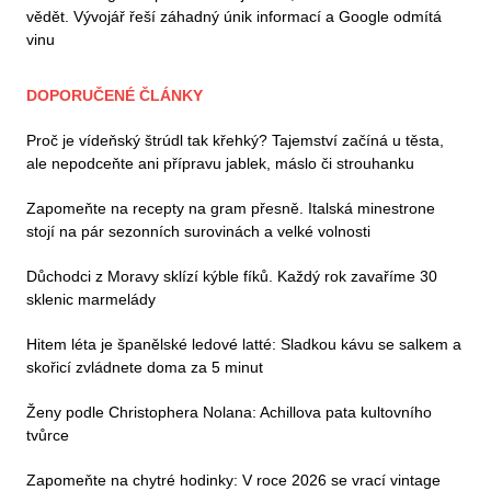
vědět. Vývojář řeší záhadný únik informací a Google odmítá
vinu
DOPORUČENÉ ČLÁNKY
Proč je vídeňský štrúdl tak křehký? Tajemství začíná u těsta,
ale nepodceňte ani přípravu jablek, máslo či strouhanku
Zapomeňte na recepty na gram přesně. Italská minestrone
stojí na pár sezonních surovinách a velké volnosti
Důchodci z Moravy sklízí kýble fíků. Každý rok zavaříme 30
sklenic marmelády
Hitem léta je španělské ledové latté: Sladkou kávu se salkem a
skořicí zvládnete doma za 5 minut
Ženy podle Christophera Nolana: Achillova pata kultovního
tvůrce
Zapomeňte na chytré hodinky: V roce 2026 se vrací vintage