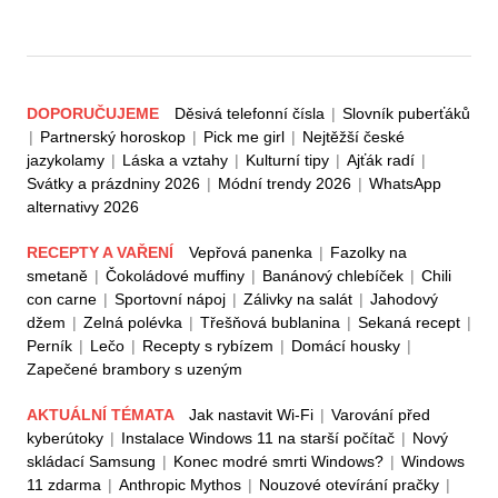
DOPORUČUJEME
Děsivá telefonní čísla
|
Slovník puberťáků
|
Partnerský horoskop
|
Pick me girl
|
Nejtěžší české
jazykolamy
|
Láska a vztahy
|
Kulturní tipy
|
Ajťák radí
|
Svátky a prázdniny 2026
|
Módní trendy 2026
|
WhatsApp
alternativy 2026
RECEPTY A VAŘENÍ
Vepřová panenka
|
Fazolky na
smetaně
|
Čokoládové muffiny
|
Banánový chlebíček
|
Chili
con carne
|
Sportovní nápoj
|
Zálivky na salát
|
Jahodový
džem
|
Zelná polévka
|
Třešňová bublanina
|
Sekaná recept
|
Perník
|
Lečo
|
Recepty s rybízem
|
Domácí housky
|
Zapečené brambory s uzeným
AKTUÁLNÍ TÉMATA
Jak nastavit Wi-Fi
|
Varování před
kyberútoky
|
Instalace Windows 11 na starší počítač
|
Nový
skládací Samsung
|
Konec modré smrti Windows?
|
Windows
11 zdarma
|
Anthropic Mythos
|
Nouzové otevírání pračky
|