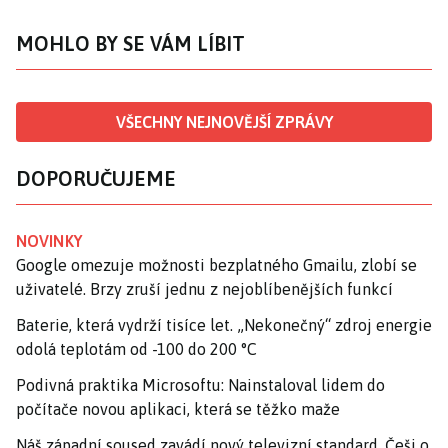
MOHLO BY SE VÁM LÍBIT
VŠECHNY NEJNOVĚJŠÍ ZPRÁVY
DOPORUČUJEME
NOVINKY
Google omezuje možnosti bezplatného Gmailu, zlobí se
uživatelé. Brzy zruší jednu z nejoblíbenějších funkcí
Baterie, která vydrží tisíce let. „Nekonečný“ zdroj energie
odolá teplotám od -100 do 200 °C
Podivná praktika Microsoftu: Nainstaloval lidem do
počítače novou aplikaci, která se těžko maže
Náš západní soused zavádí nový televizní standard, Češi o