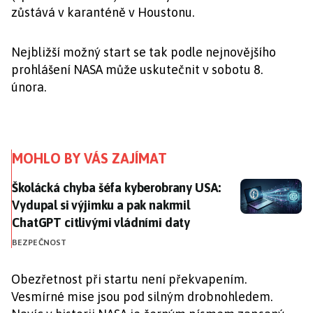
zůstává v karanténě v Houstonu.
Nejbližší možný start se tak podle nejnovějšího
prohlášení NASA může uskutečnit v sobotu 8.
února.
MOHLO BY VÁS ZAJÍMAT
Školácká chyba šéfa kyberobrany USA: Vydupal si výj
Školácká chyba šéfa kyberobrany USA:
Vydupal si výjimku a pak nakrmil
ChatGPT citlivými vládními daty
BEZPEČNOST
Obezřetnost při startu není překvapením.
Vesmírné mise jsou pod silným drobnohledem.