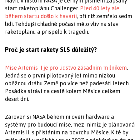
Navíc v historii NASA je černým písmem zapsaný
start raketoplánu Challenger.
Před 40 lety ale
během startu došlo k havárii
, při níž zemřelo sedm
lidí. Tehdejší chladné počasí mělo vliv na stav
raketoplánu a přispělo k tragédii.
Proč je start rakety SLS důležitý?
Mise Artemis II je pro lidstvo zásadním milníkem
.
Jedná se o první pilotovaný let mimo nízkou
oběžnou dráhu Země po více než padesáti letech.
Posádka stráví na cestě kolem Měsíce celkem
deset dní.
Zároveň si NASA během ní ověří hardware a
systémy pro budoucí mise, mezi nimiž je plánovaná
Artemis III s přistáním na povrchu Měsíce. K té by