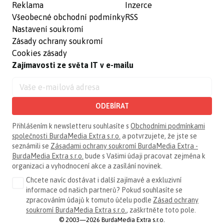
Reklama
Inzerce
Všeobecné obchodní podmínky
RSS
Nastavení soukromí
Zásady ochrany soukromí
Cookies zásady
Zajímavosti ze světa IT v e-mailu
ODEBÍRAT
Přihlášením k newsletteru souhlasíte s
Obchodními podmínkami
společnosti BurdaMedia Extra s.r.o.
a potvrzujete, že jste se
seznámili se
Zásadami ochrany soukromí BurdaMedia Extra -
BurdaMedia Extra s.r.o.
bude s Vašimi údaji pracovat zejména k
organizaci a vyhodnocení akce a zasílání novinek.
Chcete navíc dostávat i další zajímavé a exkluzivní
informace od našich partnerů? Pokud souhlasíte se
zpracováním údajů k tomuto účelu podle
Zásad ochrany
soukromí BurdaMedia Extra s.r.o.
, zaškrtněte toto pole.
© 2003—2026 BurdaMedia Extra s.r.o.