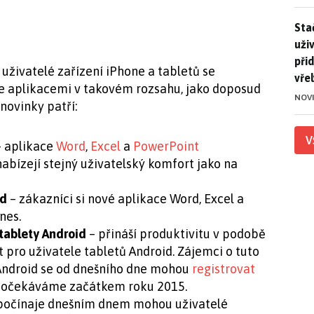
Stač
Sta
uži
při
živatelé zařízení iPhone a tabletů se
vře
e aplikacemi v takovém rozsahu, jako doposud
NOV
novinky patří:
V
 aplikace
Word
,
Excel
a
PowerPoint
abízejí stejný uživatelský komfort jako na
ad
– zákazníci si nové aplikace Word, Excel a
nes.
 tablety Android
– přináší produktivitu v podobě
 pro uživatele tabletů Android. Zájemci o tuto
 Android se od dnešního dne mohou
registrovat
e očekáváme začátkem roku 2015.
počínaje dnešním dnem mohou uživatelé