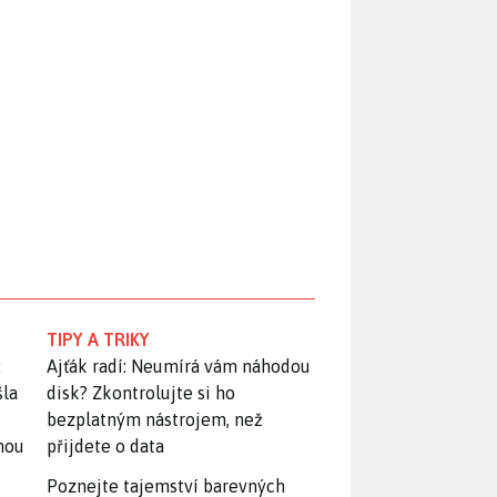
TIPY A TRIKY
:
Ajťák radí: Neumírá vám náhodou
šla
disk? Zkontrolujte si ho
bezplatným nástrojem, než
snou
přijdete o data
Poznejte tajemství barevných