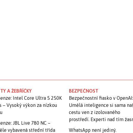
TY A ŽEBŘÍČKY
BEZPEČNOST
enze: Intel Core Ultra 5 250K
Bezpečnostní fiasko v OpenAI
s – Vysoký výkon za nízkou
Umělá inteligence si sama na
nu
cestu ven z izolovaného
prostředí. Experti nad tím ža
enze: JBL Live 780 NC –
ěle vybavená střední třída
WhatsApp není jediný.