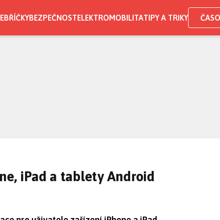
EBŘÍČKY
BEZPEČNOST
ELEKTROMOBILITA
TIPY A TRIKY
ČASO
ne, iPad a tablety Android
ace pro uživatele zařízení iPhone a iPad.