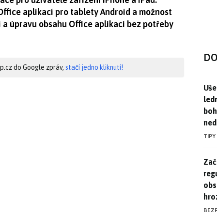
ffice aplikací pro tablety Android a možnost
í a úpravu obsahu Office aplikací bez potřeby
DO
hip.cz do Google zpráv,
stačí jedno kliknutí!
Uše
Uše
led
boh
ned
TIPY
Zač
Zač
reg
obs
hro
BEZ