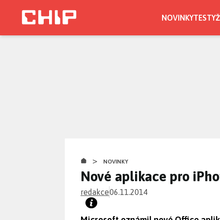
Přejít
k
NOVINKY
TESTY
Ž
hlavnímu
obsahu
>
NOVINKY
Nové aplikace pro iPho
redakce
06.11.2014
Microsoft oznámil nové Office aplik