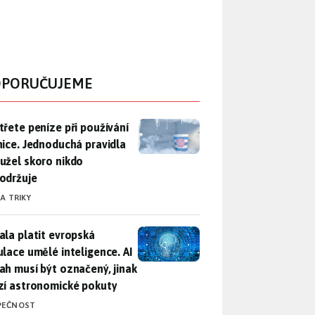
PORUČUJEME
třete peníze při používání lednice. Jednoduchá pravidla bohuž
třete peníze při používání
nice. Jednoduchá pravidla
užel skoro nikdo
održuje
 A TRIKY
ala platit evropská regulace umělé inteligence. AI obsah musí
ala platit evropská
ulace umělé inteligence. AI
ah musí být označený, jinak
zí astronomické pokuty
PEČNOST