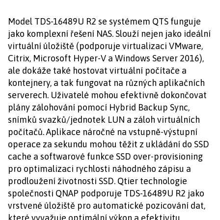
Model TDS-16489U R2 se systémem QTS funguje
jako komplexní řešení NAS. Slouží nejen jako ideální
virtuální úložiště (podporuje virtualizaci VMware,
Citrix, Microsoft Hyper-V a Windows Server 2016),
ale dokáže také hostovat virtuální počítače a
kontejnery, a tak fungovat na různých aplikačních
serverech. Uživatelé mohou efektivně dokončovat
plány zálohování pomocí Hybrid Backup Sync,
snímků svazků/jednotek LUN a záloh virtuálních
počítačů. Aplikace náročné na vstupně-výstupní
operace za sekundu mohou těžit z ukládání do SSD
cache a softwarové funkce SSD over-provisioning
pro optimalizaci rychlosti náhodného zápisu a
prodloužení životnosti SSD. Qtier technologie
společnosti QNAP podporuje TDS-16489U R2 jako
vrstvené úložiště pro automatické pozicování dat,
které vyvažuje optimální výkon a efektivitu