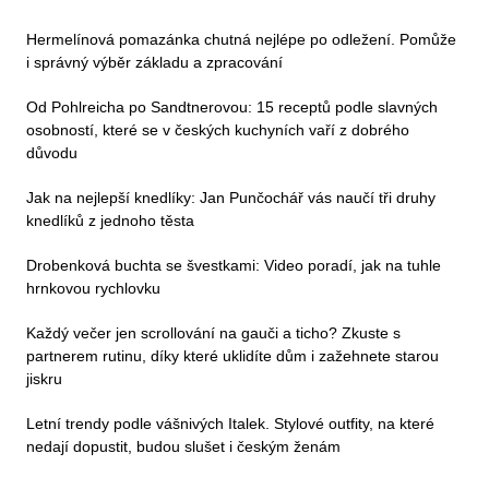
Hermelínová pomazánka chutná nejlépe po odležení. Pomůže
i správný výběr základu a zpracování
Od Pohlreicha po Sandtnerovou: 15 receptů podle slavných
osobností, které se v českých kuchyních vaří z dobrého
důvodu
Jak na nejlepší knedlíky: Jan Punčochář vás naučí tři druhy
knedlíků z jednoho těsta
Drobenková buchta se švestkami: Video poradí, jak na tuhle
hrnkovou rychlovku
Každý večer jen scrollování na gauči a ticho? Zkuste s
partnerem rutinu, díky které uklidíte dům i zažehnete starou
jiskru
Letní trendy podle vášnivých Italek. Stylové outfity, na které
nedají dopustit, budou slušet i českým ženám