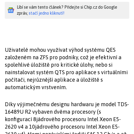
Líbí se vám tento článek? Přidejte si Chip.cz do Google
zpráv,
stačí jedno kliknutí!
Uživatelé mohou využívat výhod systému QES
založeném na ZFS pro podniky, což je efektivní a
spolehlivé úložiště pro kritické úlohy, nebo si
nainstalovat systém QTS pro aplikace s virtuálními
počítači, nejrůznější aplikace a úložiště s
automatickým vrstvením.
Díky výjimečnému designu hardwaru je model TDS-
16489U R2 vybaven dvěma procesory (s
konfigurací 8jádrového procesoru Intel Xeon E5-
2620 v4 a 10jádrového procesoru Intel Xeon E5-