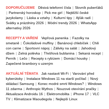
DOPORUČUJEME
Děsivá telefonní čísla
|
Slovník puberťáků
|
Partnerský horoskop
|
Pick me girl
|
Nejtěžší české
jazykolamy
|
Láska a vztahy
|
Kulturní tipy
|
Ajťák radí
|
Svátky a prázdniny 2026
|
Módní trendy 2026
|
WhatsApp
alternativy 2026
RECEPTY A VAŘENÍ
Vepřová panenka
|
Fazolky na
smetaně
|
Čokoládové muffiny
|
Banánový chlebíček
|
Chili
con carne
|
Sportovní nápoj
|
Zálivky na salát
|
Jahodový
džem
|
Zelná polévka
|
Třešňová bublanina
|
Sekaná recept
|
Perník
|
Lečo
|
Recepty s rybízem
|
Domácí housky
|
Zapečené brambory s uzeným
AKTUÁLNÍ TÉMATA
Jak nastavit Wi-Fi
|
Varování před
kyberútoky
|
Instalace Windows 11 na starší počítač
|
Nový
skládací Samsung
|
Konec modré smrti Windows?
|
Windows
11 zdarma
|
Anthropic Mythos
|
Nouzové otevírání pračky
|
Aktualizace Androidu 16
|
Elektromobilita
|
iPhone 17
|
VLC
TV
|
Klimatizace Maoudegola
|
Nejlepší Linux