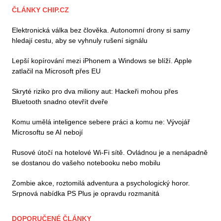
ČLÁNKY CHIP.CZ
Elektronická válka bez člověka. Autonomní drony si samy
hledají cestu, aby se vyhnuly rušení signálu
Lepší kopírování mezi iPhonem a Windows se blíží. Apple
zatlačil na Microsoft přes EU
Skryté riziko pro dva miliony aut: Hackeři mohou přes
Bluetooth snadno otevřít dveře
Komu umělá inteligence sebere práci a komu ne: Vývojář
Microsoftu se AI nebojí
Rusové útočí na hotelové Wi-Fi sítě. Ovládnou je a nenápadně
se dostanou do vašeho notebooku nebo mobilu
Zombie akce, roztomilá adventura a psychologický horor.
Srpnová nabídka PS Plus je opravdu rozmanitá
DOPORUČENÉ ČLÁNKY