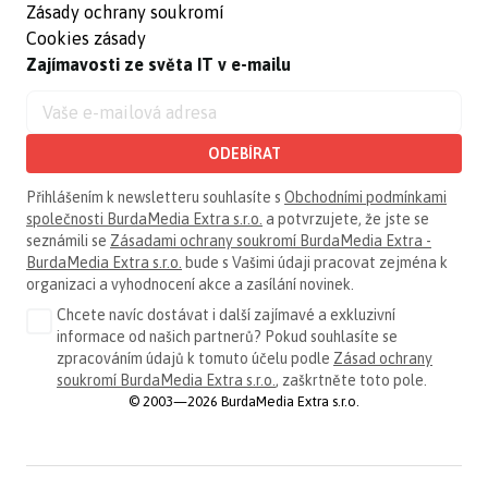
Zásady ochrany soukromí
Cookies zásady
Zajímavosti ze světa IT v e-mailu
ODEBÍRAT
Přihlášením k newsletteru souhlasíte s
Obchodními podmínkami
společnosti BurdaMedia Extra s.r.o.
a potvrzujete, že jste se
seznámili se
Zásadami ochrany soukromí BurdaMedia Extra -
BurdaMedia Extra s.r.o.
bude s Vašimi údaji pracovat zejména k
organizaci a vyhodnocení akce a zasílání novinek.
Chcete navíc dostávat i další zajímavé a exkluzivní
informace od našich partnerů? Pokud souhlasíte se
zpracováním údajů k tomuto účelu podle
Zásad ochrany
soukromí BurdaMedia Extra s.r.o.
, zaškrtněte toto pole.
© 2003—2026 BurdaMedia Extra s.r.o.