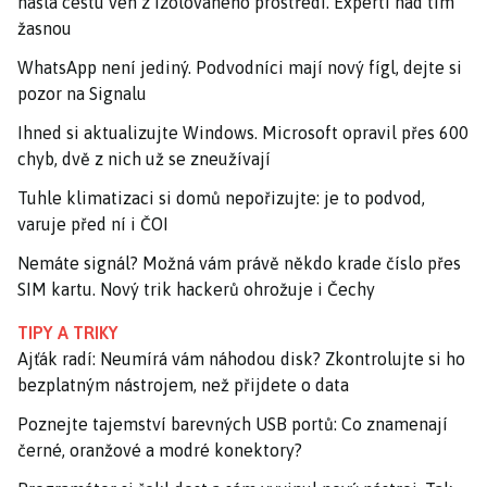
našla cestu ven z izolovaného prostředí. Experti nad tím
žasnou
WhatsApp není jediný. Podvodníci mají nový fígl, dejte si
pozor na Signalu
Ihned si aktualizujte Windows. Microsoft opravil přes 600
chyb, dvě z nich už se zneužívají
Tuhle klimatizaci si domů nepořizujte: je to podvod,
varuje před ní i ČOI
Nemáte signál? Možná vám právě někdo krade číslo přes
SIM kartu. Nový trik hackerů ohrožuje i Čechy
TIPY A TRIKY
Ajťák radí: Neumírá vám náhodou disk? Zkontrolujte si ho
bezplatným nástrojem, než přijdete o data
Poznejte tajemství barevných USB portů: Co znamenají
černé, oranžové a modré konektory?