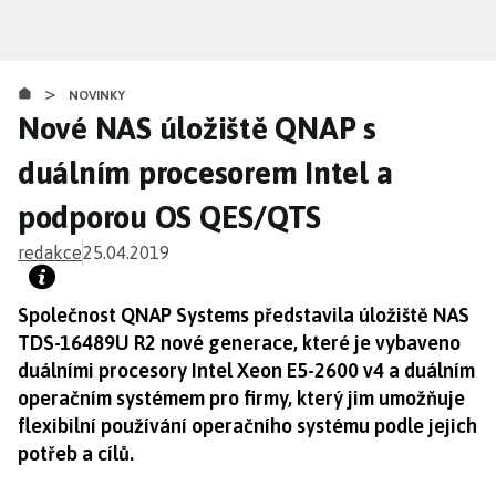
Přejít
k
hlavnímu
>
obsahu
NOVINKY
Nové NAS úložiště QNAP s
duálním procesorem Intel a
podporou OS QES/QTS
redakce
25.04.2019
Společnost QNAP Systems představila úložiště NAS
TDS-16489U R2 nové generace, které je vybaveno
duálními procesory Intel Xeon E5-2600 v4 a duálním
operačním systémem pro firmy, který jim umožňuje
flexibilní používání operačního systému podle jejich
potřeb a cílů.