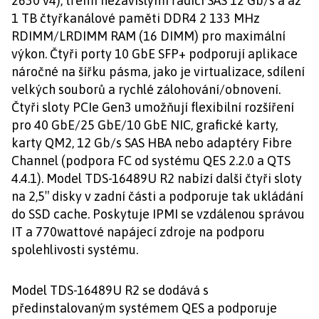
2630 v4), třemi nezávislými řadiči SAS 12 Gb/s a až
1 TB čtyřkanálové paměti DDR4 2 133 MHz
RDIMM/LRDIMM RAM (16 DIMM) pro maximální
výkon. Čtyři porty 10 GbE SFP+ podporují aplikace
náročné na šířku pásma, jako je virtualizace, sdílení
velkých souborů a rychlé zálohování/obnovení.
Čtyři sloty PCIe Gen3 umožňují flexibilní rozšíření
pro 40 GbE/25 GbE/10 GbE NIC, grafické karty,
karty QM2, 12 Gb/s SAS HBA nebo adaptéry Fibre
Channel (podpora FC od systému QES 2.2.0 a QTS
4.4.1). Model TDS-16489U R2 nabízí další čtyři sloty
na 2,5″ disky v zadní části a podporuje tak ukládání
do SSD cache. Poskytuje IPMI se vzdálenou správou
IT a 770wattové napájecí zdroje na podporu
spolehlivosti systému.
Model TDS-16489U R2 se dodává s
předinstalovaným systémem QES a podporuje