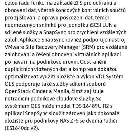
celou řadu funkcí na základě ZFS pro ochranu a
obnovení dat, včetně koncových kontrolních součtů
pro zjišťování a opravu poškození dat, téměř
neomezených snímků pro jednotku iSCSI LUN a
sdílené složky a SnapSync pro zrychlení vzdálených
záloh. Aplikace SnapSync rovněž podporuje nástroj
VMware Site Recovery Manager (SRM) pro vzdálené
zálohování a řešení obnovení virtuálních aplikací
po havárii na podnikové úrovni. Odstranění
duplicitních vložených dat a komprese dokážou
optimalizovat využití úložiště a výkon VDI. Systém
QES podporuje také služby sdílení souborů
OpenStack Cinder a Manila, čímž zajišťuje
netradiční podnikové cloudové služby. Se
systémem QES může model TDS-16489U R2 s
aplikací SnapSync sloužit zároveň jako dokonalé
úložiště pro podnikový NAS ZFS se dvěma řadiči
(ES1640dc v2).