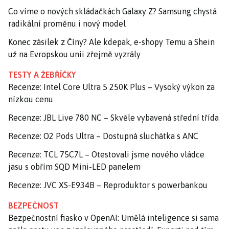
Co víme o nových skládačkách Galaxy Z? Samsung chystá
radikální proměnu i nový model
Konec zásilek z Číny? Ale kdepak, e-shopy Temu a Shein
už na Evropskou unii zřejmě vyzrály
TESTY A ŽEBŘÍČKY
Recenze: Intel Core Ultra 5 250K Plus – Vysoký výkon za
nízkou cenu
Recenze: JBL Live 780 NC – Skvěle vybavená střední třída
Recenze: O2 Pods Ultra – Dostupná sluchátka s ANC
Recenze: TCL 75C7L – Otestovali jsme nového vládce
jasu s obřím SQD Mini-LED panelem
Recenze: JVC XS-E934B – Reproduktor s powerbankou
BEZPEČNOST
Bezpečnostní fiasko v OpenAI: Umělá inteligence si sama