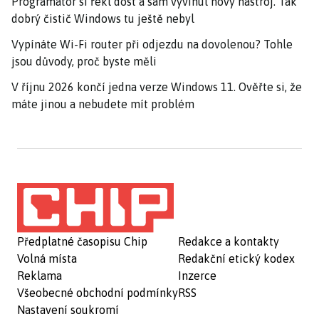
Programátor si řekl dost a sám vyvinul nový nástroj. Tak
dobrý čistič Windows tu ještě nebyl
Vypínáte Wi-Fi router při odjezdu na dovolenou? Tohle
jsou důvody, proč byste měli
V říjnu 2026 končí jedna verze Windows 11. Ověřte si, že
máte jinou a nebudete mít problém
Předplatné časopisu Chip
Redakce a kontakty
Volná místa
Redakční etický kodex
Reklama
Inzerce
Všeobecné obchodní podmínky
RSS
Nastavení soukromí