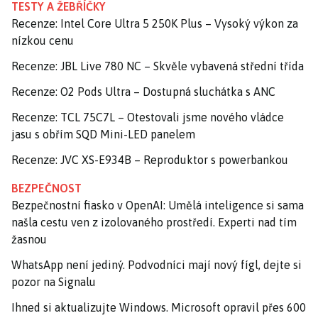
TESTY A ŽEBŘÍČKY
Recenze: Intel Core Ultra 5 250K Plus – Vysoký výkon za
nízkou cenu
Recenze: JBL Live 780 NC – Skvěle vybavená střední třída
Recenze: O2 Pods Ultra – Dostupná sluchátka s ANC
Recenze: TCL 75C7L – Otestovali jsme nového vládce
jasu s obřím SQD Mini-LED panelem
Recenze: JVC XS-E934B – Reproduktor s powerbankou
BEZPEČNOST
Bezpečnostní fiasko v OpenAI: Umělá inteligence si sama
našla cestu ven z izolovaného prostředí. Experti nad tím
žasnou
WhatsApp není jediný. Podvodníci mají nový fígl, dejte si
pozor na Signalu
Ihned si aktualizujte Windows. Microsoft opravil přes 600