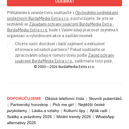
ODEBÍRAT
Přihlášením k newsletteru souhlasíte s
Obchodními podmínkami
společnosti BurdaMedia Extra s.r.o.
a potvrzujete, že jste se
seznámili se
Zásadami ochrany soukromí BurdaMedia Extra -
BurdaMedia Extra s.r.o.
bude s Vašimi údaji pracovat zejména k
organizaci a vyhodnocení akce a zasílání novinek.
Chcete navíc dostávat i další zajímavé a exkluzivní
informace od našich partnerů? Pokud souhlasíte se
zpracováním údajů k tomuto účelu podle
Zásad ochrany
soukromí BurdaMedia Extra s.r.o.
, zaškrtněte toto pole.
© 2003—2026 BurdaMedia Extra s.r.o.
DOPORUČUJEME
Děsivá telefonní čísla
|
Slovník puberťáků
|
Partnerský horoskop
|
Pick me girl
|
Nejtěžší české
jazykolamy
|
Láska a vztahy
|
Kulturní tipy
|
Ajťák radí
|
Svátky a prázdniny 2026
|
Módní trendy 2026
|
WhatsApp
alternativy 2026