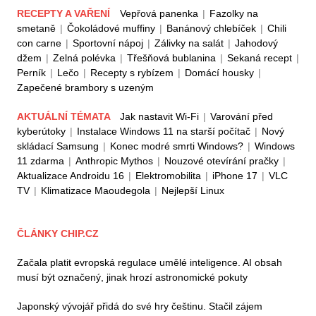
RECEPTY A VAŘENÍ
Vepřová panenka
|
Fazolky na
smetaně
|
Čokoládové muffiny
|
Banánový chlebíček
|
Chili
con carne
|
Sportovní nápoj
|
Zálivky na salát
|
Jahodový
džem
|
Zelná polévka
|
Třešňová bublanina
|
Sekaná recept
|
Perník
|
Lečo
|
Recepty s rybízem
|
Domácí housky
|
Zapečené brambory s uzeným
AKTUÁLNÍ TÉMATA
Jak nastavit Wi-Fi
|
Varování před
kyberútoky
|
Instalace Windows 11 na starší počítač
|
Nový
skládací Samsung
|
Konec modré smrti Windows?
|
Windows
11 zdarma
|
Anthropic Mythos
|
Nouzové otevírání pračky
|
Aktualizace Androidu 16
|
Elektromobilita
|
iPhone 17
|
VLC
TV
|
Klimatizace Maoudegola
|
Nejlepší Linux
ČLÁNKY CHIP.CZ
Začala platit evropská regulace umělé inteligence. AI obsah
musí být označený, jinak hrozí astronomické pokuty
Japonský vývojář přidá do své hry češtinu. Stačil zájem