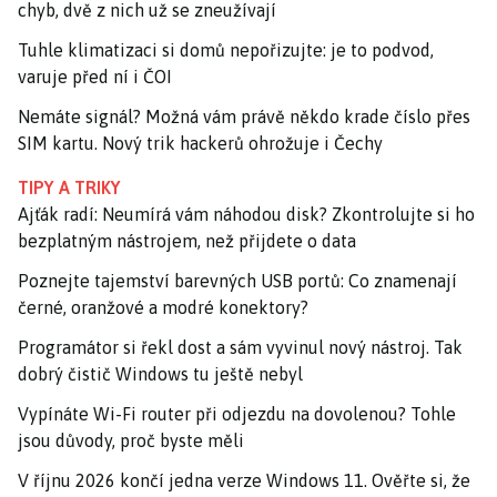
chyb, dvě z nich už se zneužívají
Tuhle klimatizaci si domů nepořizujte: je to podvod,
varuje před ní i ČOI
Nemáte signál? Možná vám právě někdo krade číslo přes
SIM kartu. Nový trik hackerů ohrožuje i Čechy
TIPY A TRIKY
Ajťák radí: Neumírá vám náhodou disk? Zkontrolujte si ho
bezplatným nástrojem, než přijdete o data
Poznejte tajemství barevných USB portů: Co znamenají
černé, oranžové a modré konektory?
Programátor si řekl dost a sám vyvinul nový nástroj. Tak
dobrý čistič Windows tu ještě nebyl
Vypínáte Wi-Fi router při odjezdu na dovolenou? Tohle
jsou důvody, proč byste měli
V říjnu 2026 končí jedna verze Windows 11. Ověřte si, že