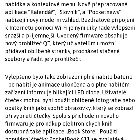
nabídka a kontextové menu. Nově přepracované
aplikace "Kalendář", "Slovník", a "Pocketnews“
nabízejí nový moderní vzhled. Bezdrátové připojení
k Internetu pomocí Wi-Fi je nyní díky řadě vylepšení
snazší a příjemnější. Uvedený firmware obsahuje
nový prohlížeč QT, který uživatelům umožní
přidávat oblíbené stránky, procházet stažené
soubory a řadit je v prohlížeči.
Vylepšeno bylo také zobrazení plně nabité baterie
- po nabití je animace ukončena a o plně nabitém
zařízení informuje blikající LED dioda. Uživatelé
čteček mohou nyní použít oblíbené fotografie nebo
obálky knih jako spořič obrazovky, který se zobrazí
při vypnutí čtečky. Spolu s příchodem nového
firmwaru je pro nákup elektronických knih
dostupná také aplikace „Book Store“. Použití
populární čtečky PocketBook 611 se nyní stává