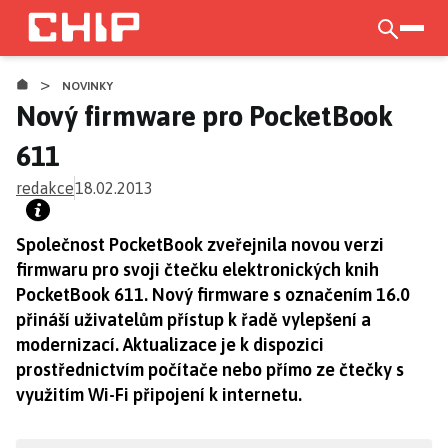
Přejít
k
otevří
hlavnímu
>
obsahu
NOVINKY
Nový firmware pro PocketBook
611
redakce
18.02.2013
Společnost PocketBook zveřejnila novou verzi
firmwaru pro svoji čtečku elektronických knih
PocketBook 611. Nový firmware s označením 16.0
přináší uživatelům přístup k řadě vylepšení a
modernizací. Aktualizace je k dispozici
prostřednictvím počítače nebo přímo ze čtečky s
využitím Wi-Fi připojení k internetu.