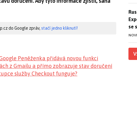
avu doručení. Aby tyto informace zjistil, sahá
Ruso
Rus
Exp
se 
hip.cz do Google zpráv,
stačí jedno kliknutí!
NOV
V
 Google Peněženka přidává novou funkci
kách z Gmailu a přímo zobrazuje stav doručení
tupce služby Checkout funguje?