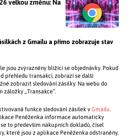
026 velkou změnu: Na co bychom se měli připr
026 velkou změnu: Na
ásilkách z Gmailu a přímo zobrazuje stav
e jsou zvýrazněny blížící se objednávky. Pokud
d přehledu transakcí, zobrazí se další
žné zobrazit sledování zásilky. Na webu do
m záložky „Transakce“.
ktivovaná funkce sledování zásilek v
Gmailu
.
plikace Peněženka informace automaticky
á se to především nákupních dokladů, čísel
ky, které jsou z aplikace Peněženka odstraněny,