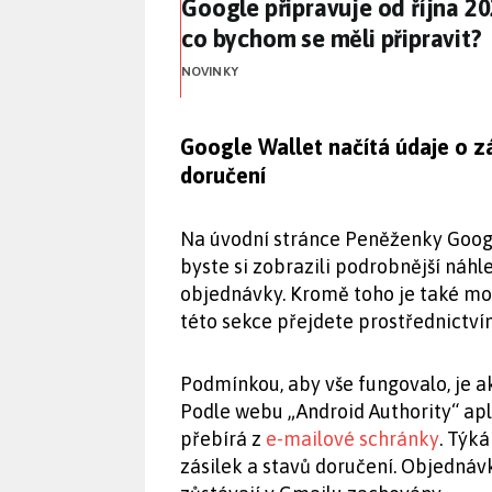
Google připravuje od října 2
Google připravuje od října 2
co bychom se měli připravit?
NOVINKY
Google Wallet načítá údaje o z
doručení
Na úvodní stránce Peněženky Googl
byste si zobrazili podrobnější náhle
objednávky. Kromě toho je také mo
této sekce přejdete prostřednictví
Podmínkou, aby vše fungovalo, je a
Podle webu „Android Authority“ a
přebírá z
e-mailové schránky
. Týk
zásilek a stavů doručení. Objednáv