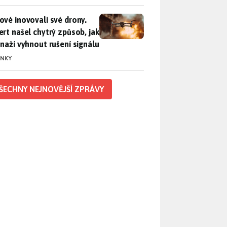
vé inovovali své drony. Expert našel chytrý způsob, jak se sna
ové inovovali své drony.
ert našel chytrý způsob, jak
snaží vyhnout rušení signálu
INKY
ŠECHNY NEJNOVĚJŠÍ ZPRÁVY