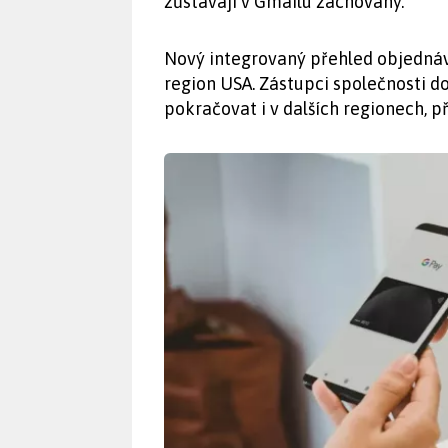
zůstávají v Gmailu zachovány.
Nový integrovaný přehled objedn
region USA. Zástupci společnosti d
pokračovat i v dalších regionech, 