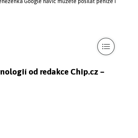
Peněženka Google navíc můžete posílat peníze i
hnologií od redakce Chip.cz –