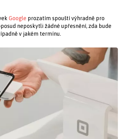
ávek
Google
prozatím spouští výhradně pro
oposud neposkytli žádné upřesnění, zda bude
případně v jakém termínu.