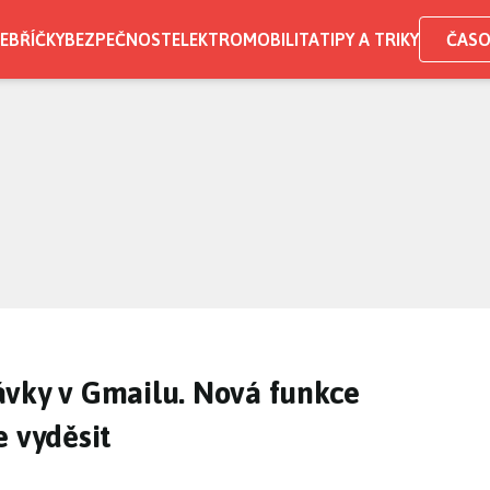
EBŘÍČKY
BEZPEČNOST
ELEKTROMOBILITA
TIPY A TRIKY
ČASO
ávky v Gmailu. Nová funkce
e vyděsit