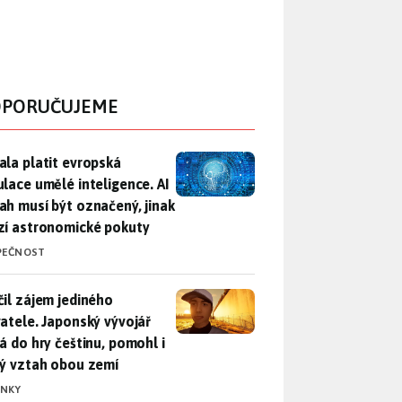
PORUČUJEME
ala platit evropská regulace umělé inteligence. AI obsah musí
ala platit evropská
ulace umělé inteligence. AI
ah musí být označený, jinak
zí astronomické pokuty
PEČNOST
il zájem jediného uživatele. Japonský vývojář přidá do hry češ
čil zájem jediného
vatele. Japonský vývojář
dá do hry češtinu, pomohl i
lý vztah obou zemí
INKY