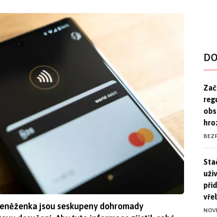
DO
Zač
Zač
reg
obs
hro
BEZ
Stač
Sta
uži
při
vře
Peněženka jsou seskupeny dohromady
NOV