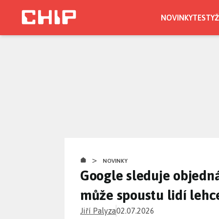
Přejít
k
NOVINKY
TESTY
Ž
hlavnímu
obsahu
>
NOVINKY
Google sleduje objedn
může spoustu lidí lehc
Jiří Palyza
02.07.2026