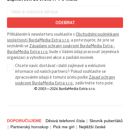
ODEBÍRAT
Přihlášením k newsletteru souhlasíte s
Obchodními podmínkami
společnosti BurdaMedia Extra s.r.o.
a potvrzujete, že jste se
seznámili se
Zásadami ochrany soukromí BurdaMedia Extra -
BurdaMedia Extra s.r.o.
bude s Vašimi údaji pracovat zejména k
organizaci a vyhodnocení akce a zasílání novinek.
Chcete navíc dostávat i další zajímavé a exkluzivní
informace od našich partnerů? Pokud souhlasíte se
zpracováním údajů k tomuto účelu podle
Zásad ochrany
soukromí BurdaMedia Extra s.r.o.
, zaškrtněte toto pole.
© 2003—2026 BurdaMedia Extra s.r.o.
DOPORUČUJEME
Děsivá telefonní čísla
|
Slovník puberťáků
|
Partnerský horoskop
|
Pick me girl
|
Nejtěžší české