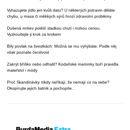
Vyhazujete jídlo jen kvůli datu? U některých potravin děláte
chybu, u masa či měkkých sýrů hrozí zdravotní problémy
Dušená mrkev potěší sladkou chutí i nízkou cenou.
Vyzkoušejte ji krok za krokem
Bílý povlak na švestkách: Možná se mu vyhýbáte. Podle něj
však poznáte čerstvost
Zakrýt bříško nebo odhalit? Kodaňské maminky boří pravidla
mateřství i módy
Proč Skandinávky nikdy neříkají, že nemají co na sebe?
Okopírujte jejich šatník a pochopíte...