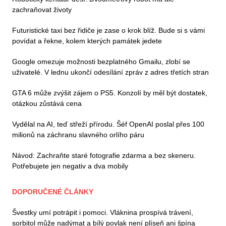
zachraňovat životy
Futuristické taxi bez řidiče je zase o krok blíž. Bude si s vámi
povídat a řekne, kolem kterých památek jedete
Google omezuje možnosti bezplatného Gmailu, zlobí se
uživatelé. V lednu ukončí odesílání zpráv z adres třetích stran
GTA 6 může zvýšit zájem o PS5. Konzolí by měl být dostatek,
otázkou zůstává cena
Vydělal na AI, teď střeží přírodu. Šéf OpenAI poslal přes 100
milionů na záchranu slavného orlího páru
Návod: Zachraňte staré fotografie zdarma a bez skeneru.
Potřebujete jen negativ a dva mobily
DOPORUČENÉ ČLÁNKY
Švestky umí potrápit i pomoci. Vláknina prospívá trávení,
sorbitol může nadýmat a bílý povlak není plíseň ani špína