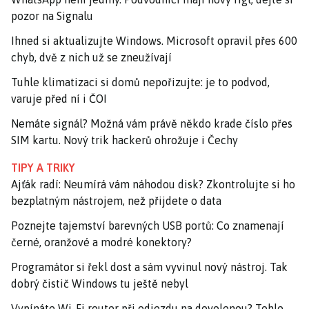
pozor na Signalu
Ihned si aktualizujte Windows. Microsoft opravil přes 600
chyb, dvě z nich už se zneužívají
Tuhle klimatizaci si domů nepořizujte: je to podvod,
varuje před ní i ČOI
Nemáte signál? Možná vám právě někdo krade číslo přes
SIM kartu. Nový trik hackerů ohrožuje i Čechy
TIPY A TRIKY
Ajťák radí: Neumírá vám náhodou disk? Zkontrolujte si ho
bezplatným nástrojem, než přijdete o data
Poznejte tajemství barevných USB portů: Co znamenají
černé, oranžové a modré konektory?
Programátor si řekl dost a sám vyvinul nový nástroj. Tak
dobrý čistič Windows tu ještě nebyl
Vypínáte Wi-Fi router při odjezdu na dovolenou? Tohle