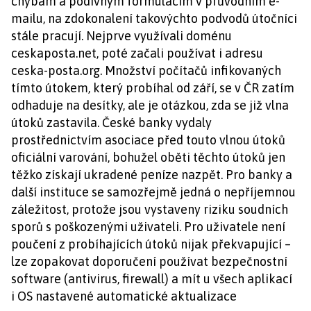
chybám a podivným formulacím v průvodním e-
mailu, na zdokonalení takovýchto podvodů útočníci
stále pracují. Nejprve využívali doménu
ceskaposta.net, poté začali používat i adresu
ceska-posta.org. Množství počítačů infikovaných
tímto útokem, který probíhal od září, se v ČR zatím
odhaduje na desítky, ale je otázkou, zda se již vlna
útoků zastavila. České banky vydaly
prostřednictvím asociace před touto vlnou útoků
oficiální varování, bohužel oběti těchto útoků jen
těžko získají ukradené peníze nazpět. Pro banky a
další instituce se samozřejmě jedná o nepříjemnou
záležitost, protože jsou vystaveny riziku soudních
sporů s poškozenými uživateli. Pro uživatele není
poučení z probíhajících útoků nijak překvapující –
lze zopakovat doporučení používat bezpečnostní
software (antivirus, firewall) a mít u všech aplikací
i OS nastavené automatické aktualizace