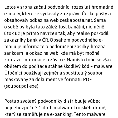
Letos v srpnu začali podvodníci rozesílat hromadné
e-maily, které se vydávaly za zprávu České pošty a
obsahovaly odkaz na web ceskaposta.net. Sama
o sobě by byla tato záležitost banální, nicméně
útok už je přímo navržen tak, aby reálně poškodil
zákazníky bank v ČR. Obsahem podvodného e-
mailu je informace o nedoručení zásilky, hrozba
sankcemi a odkaz na web, kde má být možné
zobrazit informace o zásilce. Namísto toho se však
obětem do počítače stáhne škodlivý kód – malware.
Útočníci používají zejména spustitelný soubor,
maskovaný za dokument ve formátu PDF
(soubor.pdf.exe).
Postup zvolený podvodníky distribuuje vůbec
nejnebezpečnější druh malwaru: trojského koně,
který se zaměřuje na e-banking. Tento malware