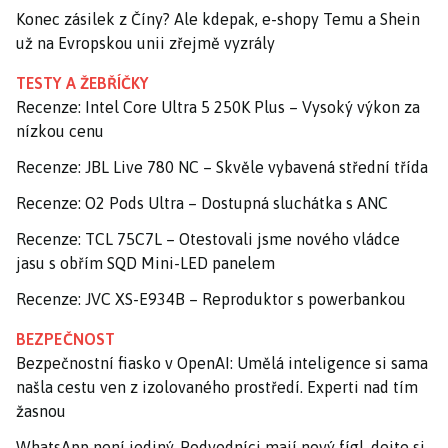
Konec zásilek z Číny? Ale kdepak, e-shopy Temu a Shein
už na Evropskou unii zřejmě vyzrály
TESTY A ŽEBŘÍČKY
Recenze: Intel Core Ultra 5 250K Plus – Vysoký výkon za
nízkou cenu
Recenze: JBL Live 780 NC – Skvěle vybavená střední třída
Recenze: O2 Pods Ultra – Dostupná sluchátka s ANC
Recenze: TCL 75C7L – Otestovali jsme nového vládce
jasu s obřím SQD Mini-LED panelem
Recenze: JVC XS-E934B – Reproduktor s powerbankou
BEZPEČNOST
Bezpečnostní fiasko v OpenAI: Umělá inteligence si sama
našla cestu ven z izolovaného prostředí. Experti nad tím
žasnou
WhatsApp není jediný. Podvodníci mají nový fígl, dejte si