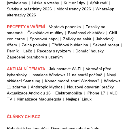
jazykolamy
|
Láska a vztahy
|
Kulturní tipy
|
Ajťák radí
|
Svátky a prázdniny 2026
|
Módní trendy 2026
|
WhatsApp
alternativy 2026
RECEPTY A VAŘENÍ
Vepřová panenka
|
Fazolky na
smetaně
|
Čokoládové muffiny
|
Banánový chlebíček
|
Chili
con carne
|
Sportovní nápoj
|
Zálivky na salát
|
Jahodový
džem
|
Zelná polévka
|
Třešňová bublanina
|
Sekaná recept
|
Perník
|
Lečo
|
Recepty s rybízem
|
Domácí housky
|
Zapečené brambory s uzeným
AKTUÁLNÍ TÉMATA
Jak nastavit Wi-Fi
|
Varování před
kyberútoky
|
Instalace Windows 11 na starší počítač
|
Nový
skládací Samsung
|
Konec modré smrti Windows?
|
Windows
11 zdarma
|
Anthropic Mythos
|
Nouzové otevírání pračky
|
Aktualizace Androidu 16
|
Elektromobilita
|
iPhone 17
|
VLC
TV
|
Klimatizace Maoudegola
|
Nejlepší Linux
ČLÁNKY CHIP.CZ
Robotický kentaur děsí. Dvoumetrový robot má ale