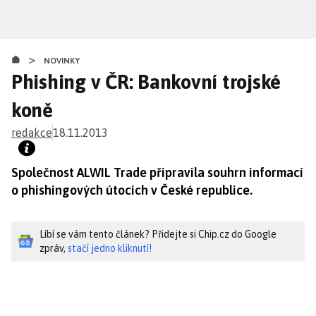
Přejít
k
hlavnímu
>
obsahu
NOVINKY
Phishing v ČR: Bankovní trojské
koně
redakce
18.11.2013
Společnost ALWIL Trade připravila souhrn informací
o phishingových útocích v České republice.
Líbí se vám tento článek? Přidejte si Chip.cz do Google
zpráv,
stačí jedno kliknutí!