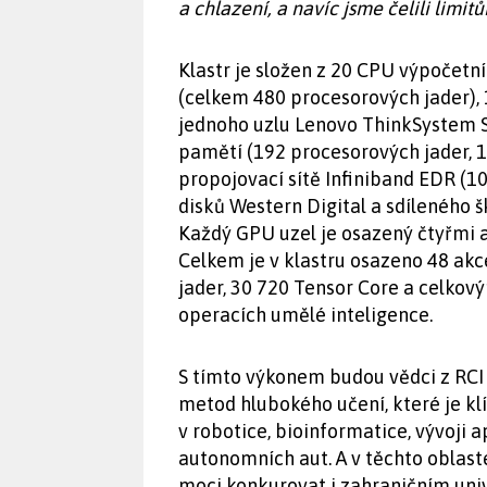
a chlazení, a navíc jsme čelili limit
Klastr je složen z 20 CPU výpočetn
(celkem 480 procesorových jader),
jednoho uzlu Lenovo ThinkSystem 
pamětí (192 procesorových jader, 1
propojovací sítě Infiniband EDR (
disků Western Digital a sdíleného 
Každý GPU uzel je osazený čtyřmi 
Celkem je v klastru osazeno 48 ak
jader, 30 720 Tensor Core a celko
operacích umělé inteligence.
S tímto výkonem budou vědci z RCI 
metod hlubokého učení, které je klí
v robotice, bioinformatice, vývoji 
autonomních aut. A v těchto oblast
moci konkurovat i zahraničním uni