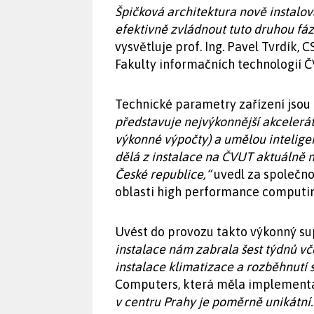
Špičková architektura nově instal
efektivně zvládnout tuto druhou fáz
vysvětluje prof. Ing. Pavel Tvrdík,
Fakulty informačních technologií Č
Technické parametry zařízení jsou
představuje nejvýkonnější akcelerá
výkonné výpočty) a umělou intelige
dělá z instalace na ČVUT aktuálně n
České republice,“
uvedl za společno
oblasti high performance computin
Uvést do provozu takto výkonný su
instalace nám zabrala šest týdnů v
instalace klimatizace a rozběhnutí 
Computers, která měla implementac
v centru Prahy je poměrně unikátní.