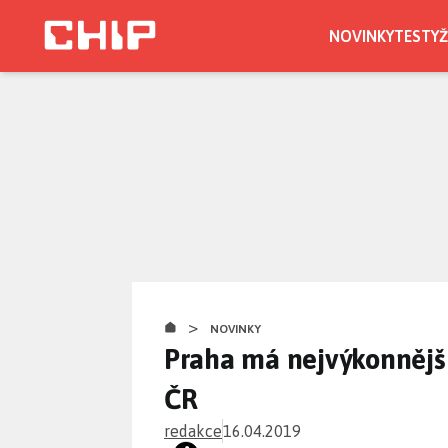
Přejít
k
NOVINKY
TESTY
Ž
hlavnímu
obsahu
>
NOVINKY
Praha má nejvýkonnější
ČR
redakce
16.04.2019