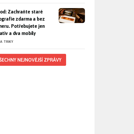
od: Zachraňte staré fotografie zdarma a bez skeneru. Potřebuje
od: Zachraňte staré
ografie zdarma a bez
neru. Potřebujete jen
ativ a dva mobily
 A TRIKY
ŠECHNY NEJNOVĚJŠÍ ZPRÁVY