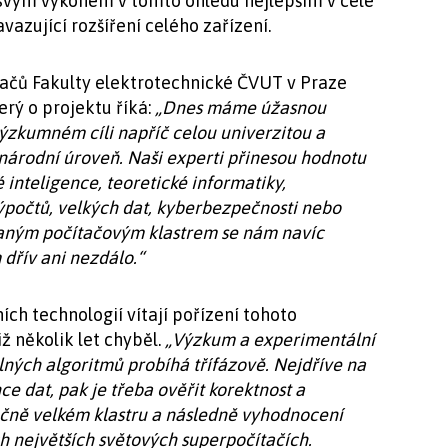
e svým výkonem v tomto ohledu nejlepším v celé
azující rozšíření celého zařízení.
tačů Fakulty elektrotechnické ČVUT v Praze
erý o projektu říká:
„Dnes máme úžasnou
výzkumném cíli napříč celou univerzitou a
národní úroveň. Naši experti přinesou hodnotu
inteligence, teoretické informatiky,
ýpočtů, velkých dat, kyberbezpečnosti nebo
vaným počítačovým klastrem se nám navíc
 dřív ani nezdálo.“
ch technologií vítají pořízení tohoto
ž několik let chyběl.
„Výzkum a experimentální
lných algoritmů probíhá třífázově. Nejdříve na
e dat, pak je třeba ověřit korektnost a
ečně velkém klastru a následně vyhodnocení
ch největších světových superpočítačích.