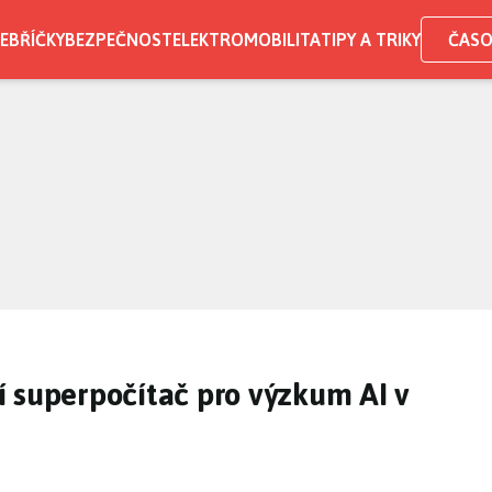
EBŘÍČKY
BEZPEČNOST
ELEKTROMOBILITA
TIPY A TRIKY
ČASO
 superpočítač pro výzkum AI v