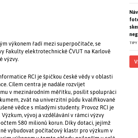
Náv
Náv
fot
ske
neg
svým výkonem řadí mezi superpočítače, se
TIPY
vy Fakulty elektrotechnické ČVUT na Karlově
é výzvy.
V
ormatice RCI je špičkou české vědy v oblasti
ce. Cílem centra je nadále rozvíjet
u v mezinárodním měřítku, posílit spolupráci
umem, zvát na univerzitní půdu kvalifikované
ušené vědce s mladými studenty. Provoz RCI je
Výzkum, vývoj a vzdělávání v rámci výzvy
čtem 580 milionů korun. Díky dotaci, jejímž
né vybudovat počítačový klastr pro výzkum v