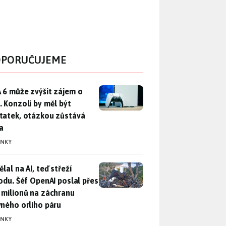
PORUČUJEME
 6 může zvýšit zájem o PS5. Konzolí by měl být dostatek, otáz
 6 může zvýšit zájem o
. Konzolí by měl být
tatek, otázkou zůstává
a
INKY
lal na AI, teď střeží přírodu. Šéf OpenAI poslal přes 100 mili
lal na AI, teď střeží
rodu. Šéf OpenAI poslal přes
 milionů na záchranu
vného orlího páru
INKY