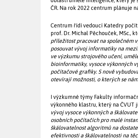
oblasti umělé inteligence, který j
ČR. Na rok 2022 centrum plánuje nav
Centrum řídí vedoucí Katedry počí
prof. Dr. Michal Pěchouček, MSc., kt
příležitost pracovat na společném 
posouvat vývoj informatiky na mezi
ve výzkumu strojového učení, umělé 
bioinformatiky, vysoce výkonných v
počítačové grafiky. S nově vybudo
otevírají možnosti, o kterých se nám
I výzkumné týmy Fakulty informační
výkonného klastru, který na ČVUT ji
vývoj vysoce výkonných a škálovate
osobních počítačích pro malé instanc
škálovatelnost algoritmů na dostat
efektivnosti a škálovatelnosti na tě