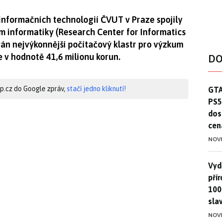
 informačních technologií ČVUT v Praze spojily
um informatiky (Research Center for Informatics
ván nejvýkonnější počítačový klastr pro výzkum
 v hodnotě 41,6 milionu korun.
DO
GTA
hip.cz do Google zpráv,
stačí jedno kliknutí!
GTA
PS5
dos
cen
NOV
Vydě
Vydě
pří
100
sla
NOV