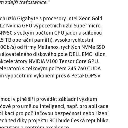
ům zdejší trafostanice.“
ích uzlů Gigabyte s procesory Intel Xeon Gold
 12 Nvidia GPU výpočetních uzlů Supermicro,
SR950 s velkým počtem CPU jader a sdílenou
,5 TB operační paměti), vysokorychlostní
100Gb/s) od firmy Mellanox, rychlých NVMe SSD
škálovatelného diskového pole DELL EMC Isilon.
akcelerátory NVIDIA V100 Tensor Core GPU.
celerátorů s celkovým počtem 245 760 CUDA
vým výpočetním výkonem přes 6 PetaFLOPS v
moci v plné šíři provádět základní výzkum
čové pro umělou inteligenci, např. pro aplikace
aplikací pro počítačovou bezpečnost nebo řízení
ech teď díky projektu RCI bude Česká republika
verzitám a centrům excelence.