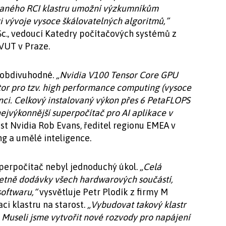
ovaného RCI klastru umožní výzkumníkům
i vývoje vysoce škálovatelných algoritmů,”
 CSc., vedoucí Katedry počítačových systémů z
VUT v Praze.
 obdivuhodné.
„Nvidia V100 Tensor Core GPU
tor pro tzv. high performance computing (vysoce
nci. Celkový instalovaný výkon přes 6 PetaFLOPS
ejvýkonnější superpočítač pro AI aplikace v
st Nvidia Rob Evans, ředitel regionu EMEA v
g a umělé inteligence.
perpočítač nebyl jednoduchý úkol.
„Celá
četně dodávky všech hardwarových součástí,
softwaru,“
vysvětluje Petr Plodík z firmy M
i klastru na starost.
„Vybudovat takový klastr
 Museli jsme vytvořit nové rozvody pro napájení