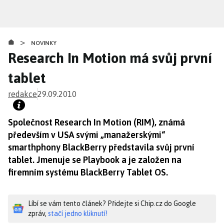
Přejít
k
hlavnímu
>
obsahu
NOVINKY
Research In Motion má svůj první
tablet
redakce
29.09.2010
Společnost Research In Motion (RIM), známá
především v USA svými „manažerskými“
smarthphony BlackBerry představila svůj první
tablet. Jmenuje se Playbook a je založen na
firemním systému BlackBerry Tablet OS.
Líbí se vám tento článek? Přidejte si Chip.cz do Google
zpráv,
stačí jedno kliknutí!