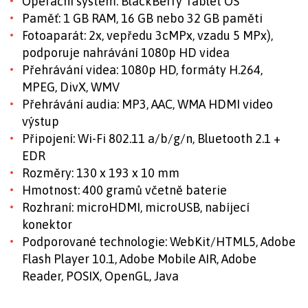
Operační systém: BlackBerry Tablet OS
Paměť: 1 GB RAM, 16 GB nebo 32 GB paměti
Fotoaparát: 2x, vepředu 3cMPx, vzadu 5 MPx),
podporuje nahrávání 1080p HD videa
Přehrávání videa: 1080p HD, formáty H.264,
MPEG, DivX, WMV
Přehrávání audia: MP3, AAC, WMA HDMI video
výstup
Připojení: Wi-Fi 802.11 a/b/g/n, Bluetooth 2.1 +
EDR
Rozměry: 130 x 193 x 10 mm
Hmotnost: 400 gramů včetně baterie
Rozhraní: microHDMI, microUSB, nabíjecí
konektor
Podporované technologie: WebKit/HTML5, Adobe
Flash Player 10.1, Adobe Mobile AIR, Adobe
Reader, POSIX, OpenGL, Java