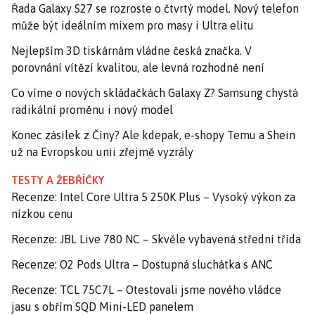
Řada Galaxy S27 se rozroste o čtvrtý model. Nový telefon
může být ideálním mixem pro masy i Ultra elitu
Nejlepším 3D tiskárnám vládne česká značka. V
porovnání vítězí kvalitou, ale levná rozhodně není
Co víme o nových skládačkách Galaxy Z? Samsung chystá
radikální proměnu i nový model
Konec zásilek z Číny? Ale kdepak, e-shopy Temu a Shein
už na Evropskou unii zřejmě vyzrály
TESTY A ŽEBŘÍČKY
Recenze: Intel Core Ultra 5 250K Plus – Vysoký výkon za
nízkou cenu
Recenze: JBL Live 780 NC – Skvěle vybavená střední třída
Recenze: O2 Pods Ultra – Dostupná sluchátka s ANC
Recenze: TCL 75C7L – Otestovali jsme nového vládce
jasu s obřím SQD Mini-LED panelem