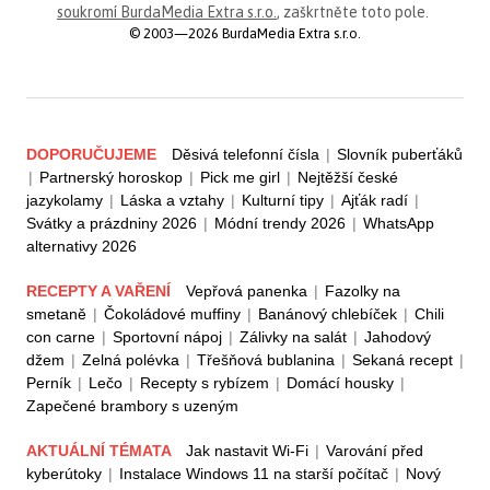
soukromí BurdaMedia Extra s.r.o.
, zaškrtněte toto pole.
© 2003—2026 BurdaMedia Extra s.r.o.
DOPORUČUJEME
Děsivá telefonní čísla
|
Slovník puberťáků
|
Partnerský horoskop
|
Pick me girl
|
Nejtěžší české
jazykolamy
|
Láska a vztahy
|
Kulturní tipy
|
Ajťák radí
|
Svátky a prázdniny 2026
|
Módní trendy 2026
|
WhatsApp
alternativy 2026
RECEPTY A VAŘENÍ
Vepřová panenka
|
Fazolky na
smetaně
|
Čokoládové muffiny
|
Banánový chlebíček
|
Chili
con carne
|
Sportovní nápoj
|
Zálivky na salát
|
Jahodový
džem
|
Zelná polévka
|
Třešňová bublanina
|
Sekaná recept
|
Perník
|
Lečo
|
Recepty s rybízem
|
Domácí housky
|
Zapečené brambory s uzeným
AKTUÁLNÍ TÉMATA
Jak nastavit Wi-Fi
|
Varování před
kyberútoky
|
Instalace Windows 11 na starší počítač
|
Nový