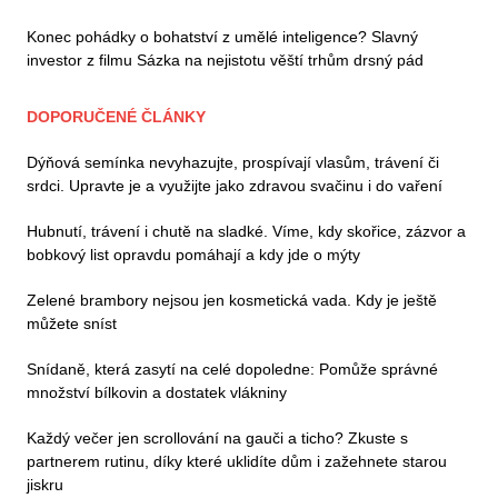
Konec pohádky o bohatství z umělé inteligence? Slavný
investor z filmu Sázka na nejistotu věští trhům drsný pád
DOPORUČENÉ ČLÁNKY
Dýňová semínka nevyhazujte, prospívají vlasům, trávení či
srdci. Upravte je a využijte jako zdravou svačinu i do vaření
Hubnutí, trávení i chutě na sladké. Víme, kdy skořice, zázvor a
bobkový list opravdu pomáhají a kdy jde o mýty
Zelené brambory nejsou jen kosmetická vada. Kdy je ještě
můžete sníst
Snídaně, která zasytí na celé dopoledne: Pomůže správné
množství bílkovin a dostatek vlákniny
Každý večer jen scrollování na gauči a ticho? Zkuste s
partnerem rutinu, díky které uklidíte dům i zažehnete starou
jiskru