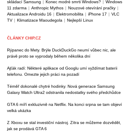
skládací Samsung
|
Konec modré smrti Windows?
|
Windows
11 zdarma
|
Anthropic Mythos
|
Nouzové otevírání pračky
|
Aktualizace Androidu 16
|
Elektromobilita
|
iPhone 17
|
VLC
TV
|
Klimatizace Maoudegola
|
Nejlepší Linux
ČLÁNKY CHIP.CZ
Rýpanec do Mety. Brýle DuckDuckGo neumí vůbec nic, ale
právě proto se vyprodaly během několika dní
Ajťák radí: Některé aplikace od Googlu umí vyždímat baterii
telefonu. Omezte jejich práci na pozadí
Téměř dokonalé chytré hodinky. Nová generace Samsung
Galaxy Watch Ultra2 odstranila nedostatky svého předchůdce
GTA 6 míří exkluzivně na Netflix. Na konci srpna se tam objeví
velká ukázka
Z Xboxu se stal investiční nástroj. Zítra se můžeme dozvědět,
jak se prodává GTA 6