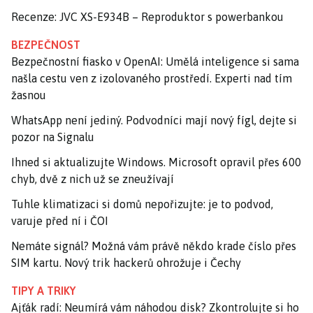
Recenze: JVC XS-E934B – Reproduktor s powerbankou
BEZPEČNOST
Bezpečnostní fiasko v OpenAI: Umělá inteligence si sama
našla cestu ven z izolovaného prostředí. Experti nad tím
žasnou
WhatsApp není jediný. Podvodníci mají nový fígl, dejte si
pozor na Signalu
Ihned si aktualizujte Windows. Microsoft opravil přes 600
chyb, dvě z nich už se zneužívají
Tuhle klimatizaci si domů nepořizujte: je to podvod,
varuje před ní i ČOI
Nemáte signál? Možná vám právě někdo krade číslo přes
SIM kartu. Nový trik hackerů ohrožuje i Čechy
TIPY A TRIKY
Ajťák radí: Neumírá vám náhodou disk? Zkontrolujte si ho