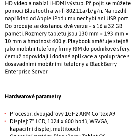
HD video a nabízí i HDMI výstup. Připojit se můžete
pomocí Bluetooth a wi-fi 802.11a/b/g/n. Na rozdíl
například od Apple iPodu mu nechybí ani USB port.
Do prodeje se dostanou dvě verze – s 16 a 32 GB
paměti. Rozměry tabletu jsou 130 mm × 193 mm ×
10 mm a hmotnost 400 g. Playbook směřuje stejně
jako mobilní telefony firmy RIM do podnikové sféry,
čemuž odpovídají i dodané aplikace a spolupráce s
dosavadními mobilními telefony a BlackBerry
Enterprise Server.
Hardwarové parametry
Procesor: dvoujádrový 1GHz ARM Cortex A9
Displej: 7" LCD, 1024 x 600 bodů, WSVGA,
kapacitní displej, multitouch