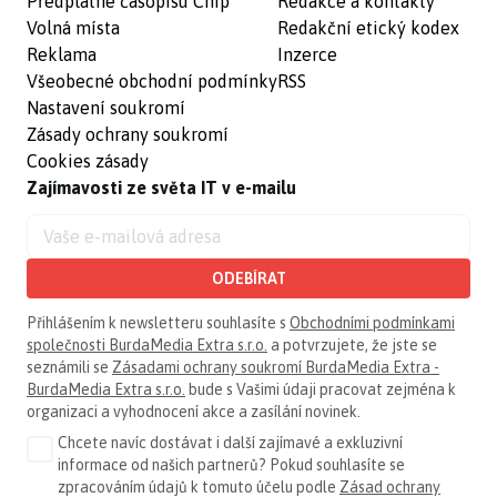
Předplatné časopisu Chip
Redakce a kontakty
Volná místa
Redakční etický kodex
Reklama
Inzerce
Všeobecné obchodní podmínky
RSS
Nastavení soukromí
Zásady ochrany soukromí
Cookies zásady
Zajímavosti ze světa IT v e-mailu
ODEBÍRAT
Přihlášením k newsletteru souhlasíte s
Obchodními podmínkami
společnosti BurdaMedia Extra s.r.o.
a potvrzujete, že jste se
seznámili se
Zásadami ochrany soukromí BurdaMedia Extra -
BurdaMedia Extra s.r.o.
bude s Vašimi údaji pracovat zejména k
organizaci a vyhodnocení akce a zasílání novinek.
Chcete navíc dostávat i další zajímavé a exkluzivní
informace od našich partnerů? Pokud souhlasíte se
zpracováním údajů k tomuto účelu podle
Zásad ochrany