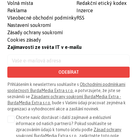
Volná místa
Redakční etický kodex
Reklama
Inzerce
Všeobecné obchodní podmínky
RSS
Nastavení soukromí
Zásady ochrany soukromí
Cookies zásady
Zajímavosti ze světa IT v e-mailu
ODEBÍRAT
Přihlášením k newsletteru souhlasíte s
Obchodními podmínkami
společnosti BurdaMedia Extra s.r.o.
a potvrzujete, že jste se
seznámili se
Zásadami ochrany soukromí BurdaMedia Extra -
BurdaMedia Extra s.r.o.
bude s Vašimi údaji pracovat zejména k
organizaci a vyhodnocení akce a zasílání novinek.
Chcete navíc dostávat i další zajímavé a exkluzivní
informace od našich partnerů? Pokud souhlasíte se
zpracováním údajů k tomuto účelu podle
Zásad ochrany
soukromí BurdaMedia Extra s.r.o.
, zaškrtněte toto pole.