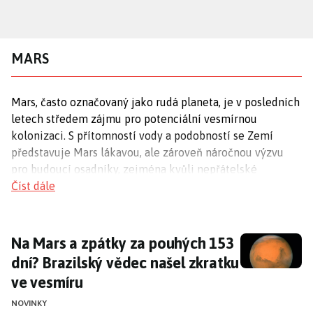
Přejít
k
hlavnímu
MARS
obsahu
Mars, často označovaný jako rudá planeta, je v posledních
letech středem zájmu pro potenciální vesmírnou
kolonizaci. S přítomností vody a podobností se Zemí
představuje Mars lákavou, ale zároveň náročnou výzvu
pro budoucí osadníky, zejména kvůli nepřátelské
atmosféře a tvrdým podmínkám.
Číst dále
Kolonizace Marsu
Na Mars a zpátky za pouhých 153 dní? Brazi
Na Mars a zpátky za pouhých 153
Mars je považován za slibného kandidáta pro vesmírnou
dní? Brazilský vědec našel zkratku
kolonizaci díky své podobnosti se Zemí a přítomnosti
ve vesmíru
vody. Vizionáři, jako
Elon Musk
, již plánují mise s lidskou
posádkou, které by mohly zahájit novou éru osidlování
NOVINKY