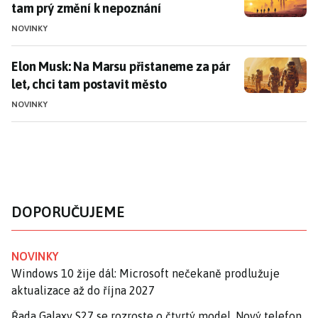
tam prý změní k nepoznání
NOVINKY
Elon Musk: Na Marsu přistaneme za pár let, chci tam 
Elon Musk: Na Marsu přistaneme za pár
let, chci tam postavit město
NOVINKY
DOPORUČUJEME
NOVINKY
Windows 10 žije dál: Microsoft nečekaně prodlužuje
aktualizace až do října 2027
Řada Galaxy S27 se rozroste o čtvrtý model. Nový telefon