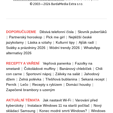
© 2003—2026 BurdaMedia Extra s.r.o.
DOPORUČUJEME
Děsivá telefonní čísla
|
Slovník puberťáků
|
Partnerský horoskop
|
Pick me girl
|
Nejtěžší české
jazykolamy
|
Láska a vztahy
|
Kulturní tipy
|
Ajťák radí
|
Svátky a prázdniny 2026
|
Módní trendy 2026
|
WhatsApp
alternativy 2026
RECEPTY A VAŘENÍ
Vepřová panenka
|
Fazolky na
smetaně
|
Čokoládové muffiny
|
Banánový chlebíček
|
Chili
con carne
|
Sportovní nápoj
|
Zálivky na salát
|
Jahodový
džem
|
Zelná polévka
|
Třešňová bublanina
|
Sekaná recept
|
Perník
|
Lečo
|
Recepty s rybízem
|
Domácí housky
|
Zapečené brambory s uzeným
AKTUÁLNÍ TÉMATA
Jak nastavit Wi-Fi
|
Varování před
kyberútoky
|
Instalace Windows 11 na starší počítač
|
Nový
skládací Samsung
|
Konec modré smrti Windows?
|
Windows