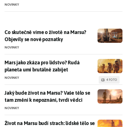
NOVINKY
Co skutečně víme o životě na Marsu? Objevily se nov
Co skutečně víme o životě na Marsu?
Objevily se nové poznatky
NOVINKY
Mars jako zkáza pro lidstvo? Rudá planeta umí brutál
Mars jako zkáza pro lidstvo? Rudá
planeta umí brutálně zabíjet
NOVINKY
4 FOTO
Jaký bude život na Marsu? Vaše tělo se tam změní k ne
Jaký bude život na Marsu? Vaše tělo se
tam změní k nepoznání, tvrdí vědci
NOVINKY
Život na Marsu budí strach: lidské tělo se tam prý zm
Život na Marsu budí strach: lidské tělo se