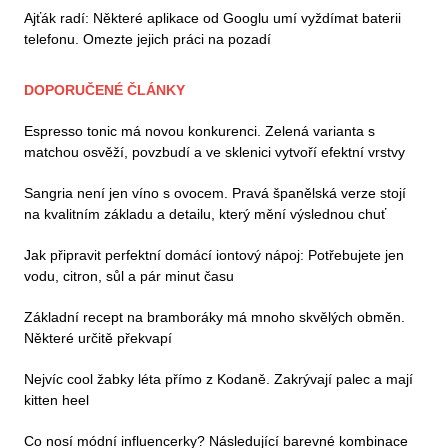
Ajťák radí: Některé aplikace od Googlu umí vyždímat baterii
telefonu. Omezte jejich práci na pozadí
DOPORUČENÉ ČLÁNKY
Espresso tonic má novou konkurenci. Zelená varianta s
matchou osvěží, povzbudí a ve sklenici vytvoří efektní vrstvy
Sangria není jen víno s ovocem. Pravá španělská verze stojí
na kvalitním základu a detailu, který mění výslednou chuť
Jak připravit perfektní domácí iontový nápoj: Potřebujete jen
vodu, citron, sůl a pár minut času
Základní recept na bramboráky má mnoho skvělých obměn.
Některé určitě překvapí
Nejvíc cool žabky léta přímo z Kodaně. Zakrývají palec a mají
kitten heel
Co nosí módní influencerky? Následující barevné kombinace