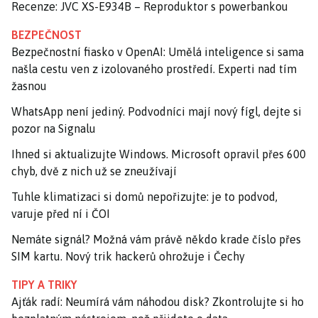
Recenze: JVC XS-E934B – Reproduktor s powerbankou
BEZPEČNOST
Bezpečnostní fiasko v OpenAI: Umělá inteligence si sama
našla cestu ven z izolovaného prostředí. Experti nad tím
žasnou
WhatsApp není jediný. Podvodníci mají nový fígl, dejte si
pozor na Signalu
Ihned si aktualizujte Windows. Microsoft opravil přes 600
chyb, dvě z nich už se zneužívají
Tuhle klimatizaci si domů nepořizujte: je to podvod,
varuje před ní i ČOI
Nemáte signál? Možná vám právě někdo krade číslo přes
SIM kartu. Nový trik hackerů ohrožuje i Čechy
TIPY A TRIKY
Ajťák radí: Neumírá vám náhodou disk? Zkontrolujte si ho