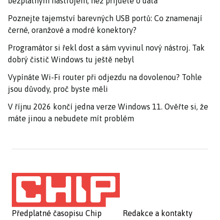
bezplatným nástrojem, než přijdete o data
Poznejte tajemství barevných USB portů: Co znamenají
černé, oranžové a modré konektory?
Programátor si řekl dost a sám vyvinul nový nástroj. Tak
dobrý čistič Windows tu ještě nebyl
Vypínáte Wi-Fi router při odjezdu na dovolenou? Tohle
jsou důvody, proč byste měli
V říjnu 2026 končí jedna verze Windows 11. Ověřte si, že
máte jinou a nebudete mít problém
Předplatné časopisu Chip
Redakce a kontakty