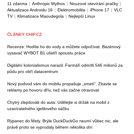
11 zdarma
|
Anthropic Mythos
|
Nouzové otevírání pračky
|
Aktualizace Androidu 16
|
Elektromobilita
|
iPhone 17
|
VLC
TV
|
Klimatizace Maoudegola
|
Nejlepší Linux
ČLÁNKY CHIP.CZ
Recenze: Hodíte ho do vody a můžete odpočívat. Bazénový
vysavač WYBOT B1 ušetří spoustu práce
Digitální kolonialismus narazil. Farmáři odmítli 546 milionů za
půdu pro obří datacentrum
Nový podvod vám do mobilu propašuje „smetí“. Zbavte se
reklamy po hovoru dřív, než vás začne otravovat
Chytrý zlepšovák do auta: Udělejte si držák na mobil z
uzavíratelného igelitového sáčku
Rýpanec do Mety. Brýle DuckDuckGo neumí vůbec nic, ale
právě proto se vyprodaly během několika dní