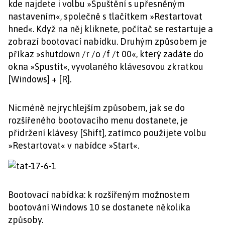
kde najdete i volbu »Spuštění s upřesněným
nastavením«, společně s tlačítkem »Restartovat
hned«. Když na něj kliknete, počítač se restartuje a
zobrazí bootovací nabídku. Druhým způsobem je
příkaz »shutdown /r /o /f /t 00«, který zadáte do
okna »Spustit«, vyvolaného klávesovou zkratkou
[Windows] + [R].
Nicméně nejrychlejším způsobem, jak se do
rozšířeného bootovacího menu dostanete, je
přidržení klávesy [Shift], zatímco použijete volbu
»Restartovat« v nabídce »Start«.
Bootovací nabídka: k rozšířeným možnostem
bootování Windows 10 se dostanete několika
způsoby.