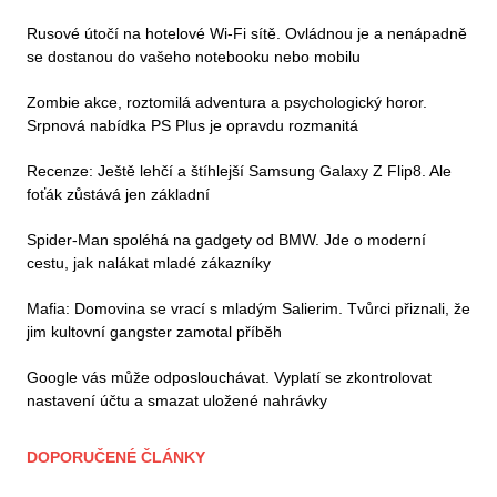
Rusové útočí na hotelové Wi-Fi sítě. Ovládnou je a nenápadně
se dostanou do vašeho notebooku nebo mobilu
Zombie akce, roztomilá adventura a psychologický horor.
Srpnová nabídka PS Plus je opravdu rozmanitá
Recenze: Ještě lehčí a štíhlejší Samsung Galaxy Z Flip8. Ale
foťák zůstává jen základní
Spider-Man spoléhá na gadgety od BMW. Jde o moderní
cestu, jak nalákat mladé zákazníky
Mafia: Domovina se vrací s mladým Salierim. Tvůrci přiznali, že
jim kultovní gangster zamotal příběh
Google vás může odposlouchávat. Vyplatí se zkontrolovat
nastavení účtu a smazat uložené nahrávky
DOPORUČENÉ ČLÁNKY