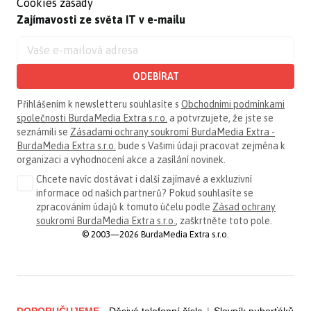
Cookies zásady
Zajímavosti ze světa IT v e-mailu
ODEBÍRAT
Přihlášením k newsletteru souhlasíte s
Obchodními podmínkami
společnosti BurdaMedia Extra s.r.o.
a potvrzujete, že jste se
seznámili se
Zásadami ochrany soukromí BurdaMedia Extra -
BurdaMedia Extra s.r.o.
bude s Vašimi údaji pracovat zejména k
organizaci a vyhodnocení akce a zasílání novinek.
Chcete navíc dostávat i další zajímavé a exkluzivní
informace od našich partnerů? Pokud souhlasíte se
zpracováním údajů k tomuto účelu podle
Zásad ochrany
soukromí BurdaMedia Extra s.r.o.
, zaškrtněte toto pole.
© 2003—2026 BurdaMedia Extra s.r.o.
DOPORUČUJEME
Děsivá telefonní čísla
|
Slovník puberťáků