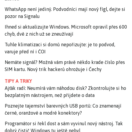
WhatsApp není jediný. Podvodníci mají nový fígl, dejte si
pozor na Signalu
Ihned si aktualizujte Windows. Microsoft opravil přes 600
chyb, dvě z nich už se zneužívají
Tuhle klimatizaci si domů nepořizujte: je to podvod,
varuje před ní i ČOI
Nemáte signál? Možná vám právě někdo krade číslo přes
SIM kartu. Nový trik hackerů ohrožuje i Čechy
TIPY A TRIKY
Ajťák radí: Neumírá vám náhodou disk? Zkontrolujte si ho
bezplatným nástrojem, než přijdete o data
Poznejte tajemství barevných USB portů: Co znamenají
černé, oranžové a modré konektory?
Programátor si řekl dost a sám vyvinul nový nástroj. Tak
dobrý čistič Windows tu ještě nebyl