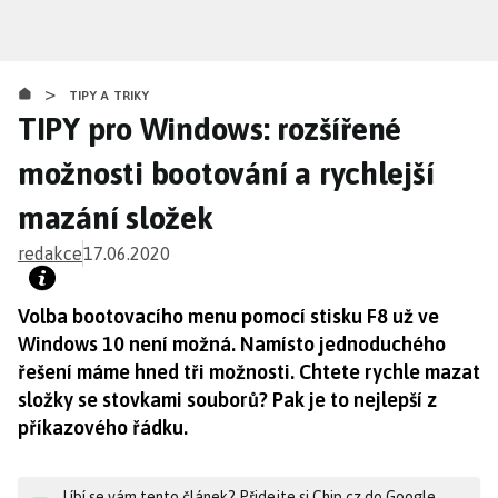
Přejít
k
hlavnímu
>
obsahu
TIPY A TRIKY
TIPY pro Windows: rozšířené
možnosti bootování a rychlejší
mazání složek
redakce
17.06.2020
Volba bootovacího menu pomocí stisku F8 už ve
Windows 10 není možná. Namísto jednoduchého
řešení máme hned tři možnosti. Chtete rychle mazat
složky se stovkami souborů? Pak je to nejlepší z
příkazového řádku.
Líbí se vám tento článek? Přidejte si Chip.cz do Google