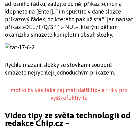
adresního řádku, zadejte do něj příkaz »cmd« a
klepněte na [Enter]. Tím spustíte v dané složce
příkazový řádek, do kterého pak už stačí jen napsat
příkaz »DEL /F/Q/S *.* > NUL«, kterým během
okamžiku smažete kompletní obsah složky.
Rychlé mazání: složky se stovkami souborů
smažete nejrychleji jednoduchým příkazem.
mohlo by vás také zajímat: další tipy a triky pro
vyšší efektivitu
Video tipy ze světa technologií od
redakce Chip.cz –