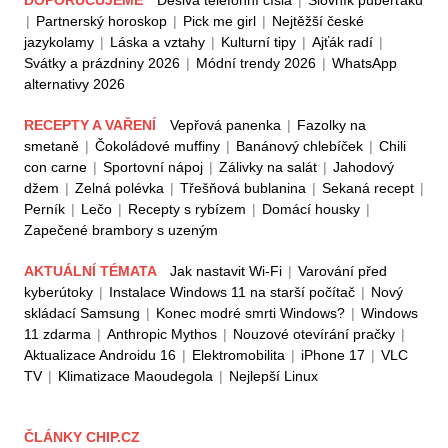
|
Partnerský horoskop
|
Pick me girl
|
Nejtěžší české
jazykolamy
|
Láska a vztahy
|
Kulturní tipy
|
Ajťák radí
|
Svátky a prázdniny 2026
|
Módní trendy 2026
|
WhatsApp
alternativy 2026
RECEPTY A VAŘENÍ
Vepřová panenka
|
Fazolky na
smetaně
|
Čokoládové muffiny
|
Banánový chlebíček
|
Chili
con carne
|
Sportovní nápoj
|
Zálivky na salát
|
Jahodový
džem
|
Zelná polévka
|
Třešňová bublanina
|
Sekaná recept
|
Perník
|
Lečo
|
Recepty s rybízem
|
Domácí housky
|
Zapečené brambory s uzeným
AKTUÁLNÍ TÉMATA
Jak nastavit Wi-Fi
|
Varování před
kyberútoky
|
Instalace Windows 11 na starší počítač
|
Nový
skládací Samsung
|
Konec modré smrti Windows?
|
Windows
11 zdarma
|
Anthropic Mythos
|
Nouzové otevírání pračky
|
Aktualizace Androidu 16
|
Elektromobilita
|
iPhone 17
|
VLC
TV
|
Klimatizace Maoudegola
|
Nejlepší Linux
ČLÁNKY CHIP.CZ