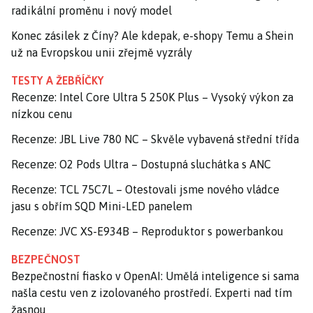
radikální proměnu i nový model
Konec zásilek z Číny? Ale kdepak, e-shopy Temu a Shein
už na Evropskou unii zřejmě vyzrály
TESTY A ŽEBŘÍČKY
Recenze: Intel Core Ultra 5 250K Plus – Vysoký výkon za
nízkou cenu
Recenze: JBL Live 780 NC – Skvěle vybavená střední třída
Recenze: O2 Pods Ultra – Dostupná sluchátka s ANC
Recenze: TCL 75C7L – Otestovali jsme nového vládce
jasu s obřím SQD Mini-LED panelem
Recenze: JVC XS-E934B – Reproduktor s powerbankou
BEZPEČNOST
Bezpečnostní fiasko v OpenAI: Umělá inteligence si sama
našla cestu ven z izolovaného prostředí. Experti nad tím
žasnou