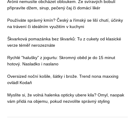
Arónii nemusíte obcházet obloukem. Ze svíravých bobulí
připravíte džem, sirup, pečený čaj či domácí likér
Používáte správný kmín? Český a římský se liší chutí, účinky
na trávení či ideálním využitím v kuchyni
Škvarková pomazánka bez škvarků: Tu z cukety od klasické
verze téměř nerozeznáte
Rychlé "halušky" z jogurtu: Skromný oběd je do 15 minut
hotový. Nasladko i naslano
Oversized noční košile, šátky i brože. Trend nona maxxing
ovládl Kodaň
Myslíte si, že volná halenka opticky ubere kila? Omyl, naopak
vám přidá na objemu, pokud nezvolíte správný styling