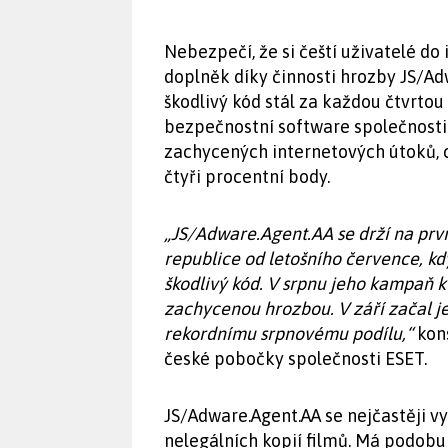
Nebezpečí, že si čeští uživatelé do
doplněk díky činnosti hrozby JS/Ad
škodlivý kód stál za každou čtvrtou
bezpečnostní software společnosti 
zachycených internetových útoků, c
čtyři procentní body.
„JS/Adware.Agent.AA se drží na prv
republice od letošního července, k
škodlivý kód. V srpnu jeho kampaň k
zachycenou hrozbou. V září začal jeh
rekordnímu srpnovému podílu,“
kons
české pobočky společnosti ESET.
JS/Adware.Agent.AA se nejčastěji v
nelegálních kopií filmů. Má podobu 