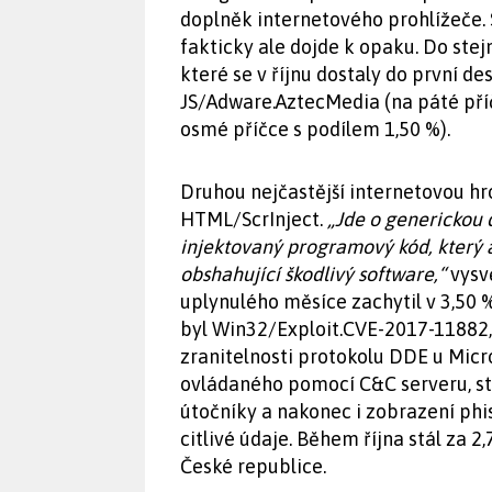
doplněk internetového prohlížeče. 
fakticky ale dojde k opaku. Do stejn
které se v říjnu dostaly do první d
JS/Adware.AztecMedia (na páté pří
osmé příčce s podílem 1,50 %).
Druhou nejčastější internetovou hro
HTML/ScrInject.
„Jde o generickou 
injektovaný programový kód, který 
obshahující škodlivý software,“
vysv
uplynulého měsíce zachytil v 3,50 
byl Win32/Exploit.CVE-2017-11882, c
zranitelnosti protokolu DDE u Micro
ovládaného pomocí C&C serveru, st
útočníky a nakonec i zobrazení phi
citlivé údaje. Během října stál za 
České republice.