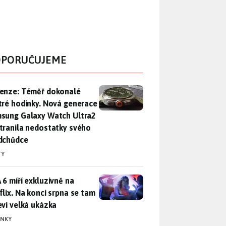
PORUČUJEME
enze: Téměř dokonalé chytré hodinky. Nová generace Samsung
enze: Téměř dokonalé
tré hodinky. Nová generace
sung Galaxy Watch Ultra2
tranila nedostatky svého
dchůdce
TY
 6 míří exkluzivně na Netflix. Na konci srpna se tam objeví ve
 6 míří exkluzivně na
flix. Na konci srpna se tam
eví velká ukázka
INKY