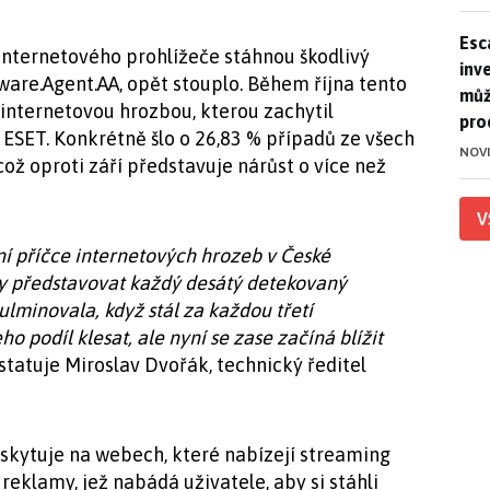
Esca
Esc
 internetového prohlížeče stáhnou škodlivý
inve
ware.Agent.AA, opět stouplo. Během října tento
můž
 internetovou hrozbou, kterou zachytil
pro
ESET. Konkrétně šlo o 26,83 % případů ze všech
NOV
ož oproti září představuje nárůst o více než
V
ní příčce internetových hrozeb v České
dy představovat každý desátý detekovaný
ulminovala, když stál za každou třetí
o podíl klesat, ale nyní se zase začíná blížit
tatuje Miroslav Dvořák, technický ředitel
yskytuje na webech, které nabízejí streaming
reklamy, jež nabádá uživatele, aby si stáhli