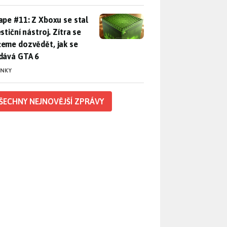
pe #11: Z Xboxu se stal investiční nástroj. Zítra se můžeme d
ape #11: Z Xboxu se stal
stiční nástroj. Zítra se
eme dozvědět, jak se
dává GTA 6
INKY
ŠECHNY NEJNOVĚJŠÍ ZPRÁVY