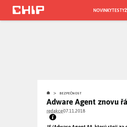
Přejít
k
NOVINKY
TESTY
Ž
hlavnímu
obsahu
>
BEZPEČNOST
Adware Agent znovu řá
redakce
07.11.2018
JS/Adware.Agent.AA, který stojí za 