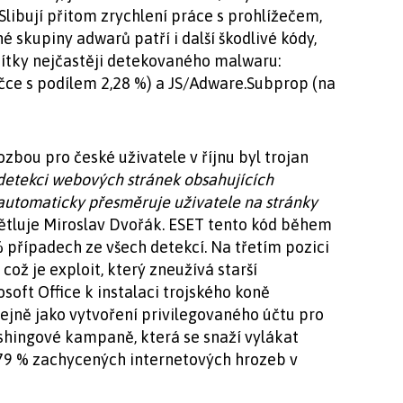
Slibují přitom zrychlení práce s prohlížečem,
é skupiny adwarů patří i další škodlivé kódy,
esítky nejčastěji detekovaného malwaru:
čce s podílem 2,28 %) a JS/Adware.Subprop (na
zbou pro české uživatele v říjnu byl trojan
detekci webových stránek obsahujících
automaticky přesměruje uživatele na stránky
ětluje Miroslav Dvořák. ESET tento kód během
% případech ze všech detekcí. Na třetím pozici
ož je exploit, který zneužívá starší
soft Office k instalaci trojského koně
ejně jako vytvoření privilegovaného účtu pro
shingové kampaně, která se snaží vylákat
2,79 % zachycených internetových hrozeb v