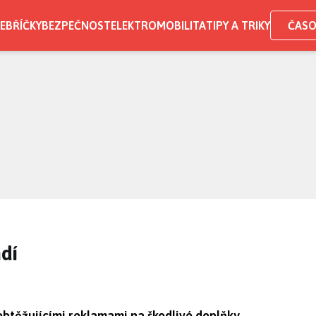
EBŘÍČKY
BEZPEČNOST
ELEKTROMOBILITA
TIPY A TRIKY
ČASO
dí
obtěžujícími reklamami na škodlivé doplňky