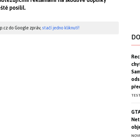
tě posílil.
hip.cz do Google zpráv,
stačí jedno kliknutí!
DO
Rec
Rec
chy
Sam
ods
pře
TES
GTA
GTA
Net
obj
NOV