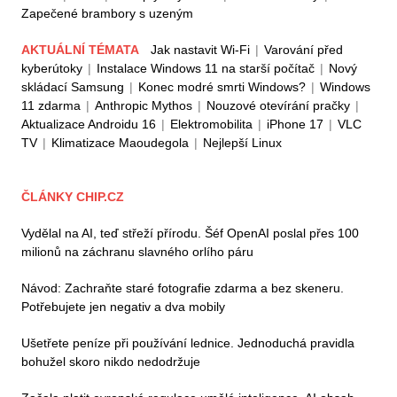
Zapečené brambory s uzeným
AKTUÁLNÍ TÉMATA
Jak nastavit Wi-Fi
|
Varování před
kyberútoky
|
Instalace Windows 11 na starší počítač
|
Nový
skládací Samsung
|
Konec modré smrti Windows?
|
Windows
11 zdarma
|
Anthropic Mythos
|
Nouzové otevírání pračky
|
Aktualizace Androidu 16
|
Elektromobilita
|
iPhone 17
|
VLC
TV
|
Klimatizace Maoudegola
|
Nejlepší Linux
ČLÁNKY CHIP.CZ
Vydělal na AI, teď střeží přírodu. Šéf OpenAI poslal přes 100
milionů na záchranu slavného orlího páru
Návod: Zachraňte staré fotografie zdarma a bez skeneru.
Potřebujete jen negativ a dva mobily
Ušetřete peníze při používání lednice. Jednoduchá pravidla
bohužel skoro nikdo nedodržuje