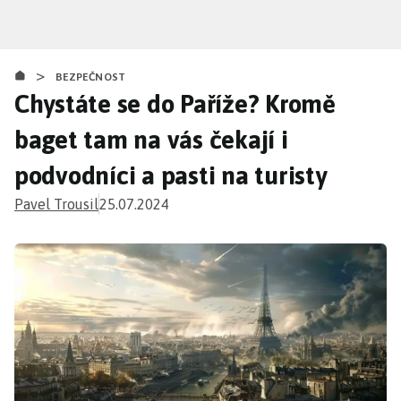
Přejít
k
hlavnímu
>
obsahu
BEZPEČNOST
Chystáte se do Paříže? Kromě
baget tam na vás čekají i
podvodníci a pasti na turisty
Pavel Trousil
25.07.2024