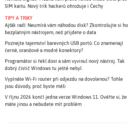
SIM kartu. Nový trik hackerů ohrožuje i Čechy
TIPY A TRIKY
Ajťák radí: Neumírá vám náhodou disk? Zkontrolujte si ho
bezplatným nástrojem, než přijdete o data
Poznejte tajemství barevných USB portů: Co znamenají
černé, oranžové a modré konektory?
Programátor si řekl dost a sám vyvinul nový nástroj. Tak
dobrý čistič Windows tu ještě nebyl
Vypínáte Wi-Fi router při odjezdu na dovolenou? Tohle
jsou důvody, proč byste měli
V říjnu 2026 končí jedna verze Windows 11. Ověřte si, že
máte jinou a nebudete mít problém