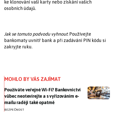
ke klonování vaší karty nebo získání vašich
osobních údajů.
Jak se tomuto podvodu vyhnout
: Používejte
bankomaty uvnitř bank a při zadávání PIN kódu si
zakryjte ruku.
MOHLO BY VÁS ZAJÍMAT
Používáte veřejné Wi-Fi? Bankovnictví vůbec neotevír
Používáte veřejné Wi-Fi? Bankovnictví
vůbec neotevírejte a s vyřizováním e-
mailu raději také opatrně
BEZPEČNOST