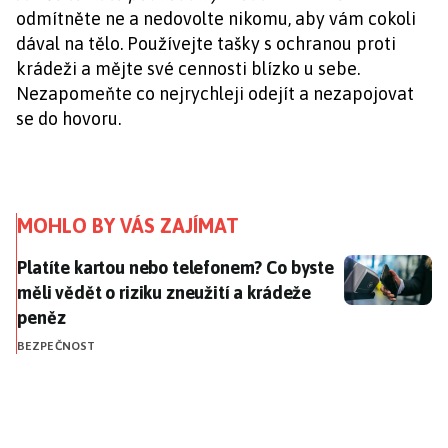
odmítněte ne a nedovolte nikomu, aby vám cokoli
dával na tělo. Používejte tašky s ochranou proti
krádeži a mějte své cennosti blízko u sebe.
Nezapomeňte co nejrychleji odejít a nezapojovat
se do hovoru.
MOHLO BY VÁS ZAJÍMAT
Platíte kartou nebo telefonem? Co byste měli vědět o
Platíte kartou nebo telefonem? Co byste
měli vědět o riziku zneužití a krádeže
peněz
BEZPEČNOST