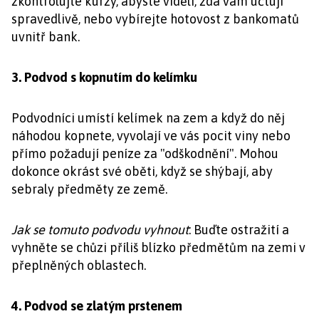
zkontrolujte kurzy, abyste viděli, zda vám účtují
spravedlivě, nebo vybírejte hotovost z bankomatů
uvnitř bank.
3. Podvod s kopnutím do kelímku
Podvodníci umístí kelímek na zem a když do něj
náhodou kopnete, vyvolají ve vás pocit viny nebo
přímo požadují peníze za "odškodnění". Mohou
dokonce okrást své oběti, když se shýbají, aby
sebraly předměty ze země.
Jak se tomuto podvodu vyhnout
: Buďte ostražití a
vyhněte se chůzi příliš blízko předmětům na zemi v
přeplněných oblastech.
4. Podvod se zlatým prstenem