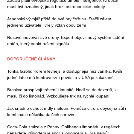
Začala platit evropská regulace umělé inteligence. AI obsah
musí být označený, jinak hrozí astronomické pokuty
Japonský vývojář přidá do své hry češtinu. Stačil zájem
jediného uživatele i vřelý vztah obou zemí
Rusové inovovali své drony. Expert objevil nový systém ladění
antén, který odolá rušení signálu
DOPORUČENÉ ČLÁNKY
Tonka fazole: Koření levnější a dostupnější než vanilka. Kvůli
jedné látce má kontroverzní pověst a v USA je zakázané
Broskve prospívají trávení i imunitě: Hodí se do dezertů, k
masu či do limonád. Vyzkoušejte trik na rychlé loupání
Jak snadno ochutit mdlý meloun: Pomůže citron, obyčejná sůl i
kombinace několika dalších surovin
Coca-Cola zmizela z Penny. Oblíbenou limonádu v regálech
nenajdete, důvodem je spor s výrobcem a „hra nervů“