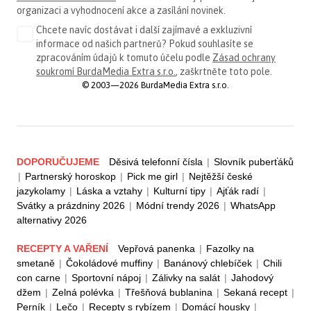
organizaci a vyhodnocení akce a zasílání novinek.
Chcete navíc dostávat i další zajímavé a exkluzivní
informace od našich partnerů? Pokud souhlasíte se
zpracováním údajů k tomuto účelu podle
Zásad ochrany
soukromí BurdaMedia Extra s.r.o.
, zaškrtněte toto pole.
© 2003—2026 BurdaMedia Extra s.r.o.
DOPORUČUJEME
Děsivá telefonní čísla
|
Slovník puberťáků
|
Partnerský horoskop
|
Pick me girl
|
Nejtěžší české
jazykolamy
|
Láska a vztahy
|
Kulturní tipy
|
Ajťák radí
|
Svátky a prázdniny 2026
|
Módní trendy 2026
|
WhatsApp
alternativy 2026
RECEPTY A VAŘENÍ
Vepřová panenka
|
Fazolky na
smetaně
|
Čokoládové muffiny
|
Banánový chlebíček
|
Chili
con carne
|
Sportovní nápoj
|
Zálivky na salát
|
Jahodový
džem
|
Zelná polévka
|
Třešňová bublanina
|
Sekaná recept
|
Perník
|
Lečo
|
Recepty s rybízem
|
Domácí housky
|