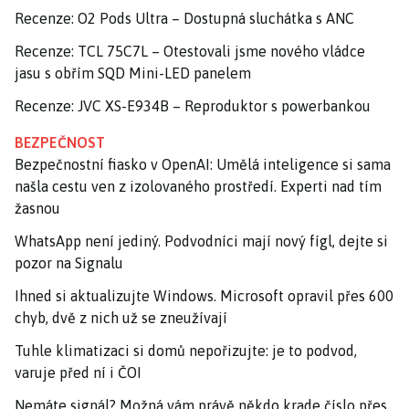
Recenze: O2 Pods Ultra – Dostupná sluchátka s ANC
Recenze: TCL 75C7L – Otestovali jsme nového vládce
jasu s obřím SQD Mini-LED panelem
Recenze: JVC XS-E934B – Reproduktor s powerbankou
BEZPEČNOST
Bezpečnostní fiasko v OpenAI: Umělá inteligence si sama
našla cestu ven z izolovaného prostředí. Experti nad tím
žasnou
WhatsApp není jediný. Podvodníci mají nový fígl, dejte si
pozor na Signalu
Ihned si aktualizujte Windows. Microsoft opravil přes 600
chyb, dvě z nich už se zneužívají
Tuhle klimatizaci si domů nepořizujte: je to podvod,
varuje před ní i ČOI
Nemáte signál? Možná vám právě někdo krade číslo přes