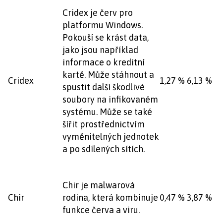
Cridex je červ pro
platformu Windows.
Pokouší se krást data,
jako jsou například
informace o kreditní
kartě. Může stáhnout a
Cridex
1,27 %
6,13 %
spustit další škodlivé
soubory na infikovaném
systému. Může se také
šířit prostřednictvím
vyměnitelných jednotek
a po sdílených sítích.
Chir je malwarová
Chir
rodina, která kombinuje
0,47 %
3,87 %
funkce červa a viru.