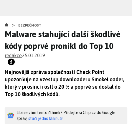
Přejít
k
hlavnímu
>
obsahu
BEZPEČNOST
Malware stahující další škodlivé
kódy poprvé pronikl do Top 10
redakce
25.01.2019
Nejnovější zpráva společnosti Check Point
upozorňuje na vzestup downloaderu SmokeLoader,
který v prosinci rostl o 20 % a poprvé se dostal do
Top 10 škodlivých kódů.
Líbí se vám tento článek? Přidejte si Chip.cz do Google
zpráv,
stačí jedno kliknutí!