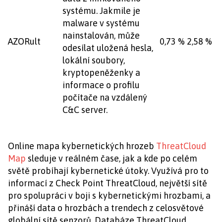
systému. Jakmile je
malware v systému
nainstalován, může
AZORult
0,73 %
2,58 %
odesílat uložená hesla,
lokální soubory,
kryptopeněženky a
informace o profilu
počítače na vzdálený
C&C server.
Online mapa kybernetických hrozeb
ThreatCloud
Map
sleduje v reálném čase, jak a kde po celém
světě probíhají kybernetické útoky. Využívá pro to
informací z Check Point ThreatCloud, největší sítě
pro spolupráci v boji s kybernetickými hrozbami, a
přináší data o hrozbách a trendech z celosvětové
globální sítě senzorů. Databáze ThreatCloud