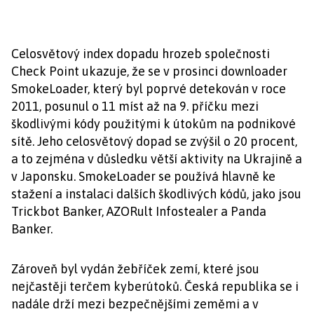
Celosvětový index dopadu hrozeb společnosti
Check Point ukazuje, že se v prosinci downloader
SmokeLoader, který byl poprvé detekován v roce
2011, posunul o 11 míst až na 9. příčku mezi
škodlivými kódy použitými k útokům na podnikové
sítě. Jeho celosvětový dopad se zvýšil o 20 procent,
a to zejména v důsledku větší aktivity na Ukrajině a
v Japonsku. SmokeLoader se používá hlavně ke
stažení a instalaci dalších škodlivých kódů, jako jsou
Trickbot Banker, AZORult Infostealer a Panda
Banker.
Zároveň byl vydán žebříček zemí, které jsou
nejčastěji terčem kyberútoků. Česká republika se i
nadále drží mezi bezpečnějšími zeměmi a v