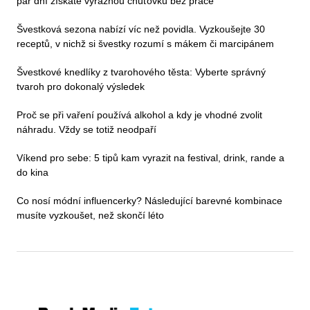
pár dní získáte výraznou chuťovku bez práce
Švestková sezona nabízí víc než povidla. Vyzkoušejte 30
receptů, v nichž si švestky rozumí s mákem či marcipánem
Švestkové knedlíky z tvarohového těsta: Vyberte správný
tvaroh pro dokonalý výsledek
Proč se při vaření používá alkohol a kdy je vhodné zvolit
náhradu. Vždy se totiž neodpaří
Víkend pro sebe: 5 tipů kam vyrazit na festival, drink, rande a
do kina
Co nosí módní influencerky? Následující barevné kombinace
musíte vyzkoušet, než skončí léto