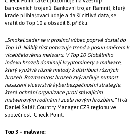
Check Point také upozorňuje na vzestup
bankovních trojanů. Bankovní trojan Ramnit, který
krade přihlašovací údaje a další citlivá data, se
vrátil do Top 10 a obsadil 8. příčku.
„SmokeLoader se v prosinci vůbec poprvé dostal do
Top 10. Náhlý růst potvrzuje trend a posun směrem k
víceúčelovému malwaru. V Top 10 Globálního
indexu hrozeb dominují kryptominery a malware,
který využívá různé metody k distribuci různých
hrozeb. Rozmanitost hrozeb zvýrazňuje nutnost
nasazení vícevrstvé kyberbezpečnostní strategie,
která ochrání organizace proti stávajícím
malwarovým rodinám i zcela novým hrozbám,“
říká
Daniel Šafář, Country Manager CZR regionu ve
společnosti Check Point.
Top 3 – malware: