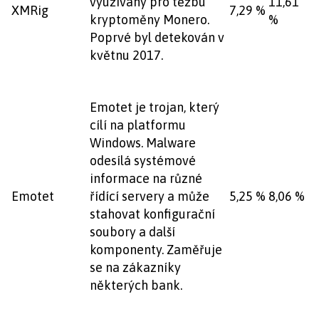
využívaný pro těžbu
11,61
XMRig
7,29 %
kryptoměny Monero.
%
Poprvé byl detekován v
květnu 2017.
Emotet je trojan, který
cílí na platformu
Windows. Malware
odesílá systémové
informace na různé
Emotet
řídící servery a může
5,25 %
8,06 %
stahovat konfigurační
soubory a další
komponenty. Zaměřuje
se na zákazníky
některých bank.