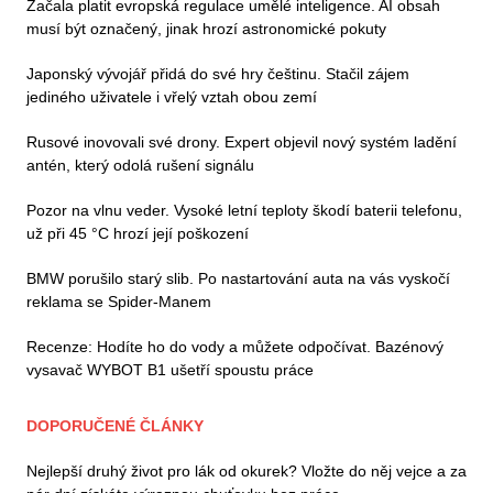
Začala platit evropská regulace umělé inteligence. AI obsah
musí být označený, jinak hrozí astronomické pokuty
Japonský vývojář přidá do své hry češtinu. Stačil zájem
jediného uživatele i vřelý vztah obou zemí
Rusové inovovali své drony. Expert objevil nový systém ladění
antén, který odolá rušení signálu
Pozor na vlnu veder. Vysoké letní teploty škodí baterii telefonu,
už při 45 °C hrozí její poškození
BMW porušilo starý slib. Po nastartování auta na vás vyskočí
reklama se Spider-Manem
Recenze: Hodíte ho do vody a můžete odpočívat. Bazénový
vysavač WYBOT B1 ušetří spoustu práce
DOPORUČENÉ ČLÁNKY
Nejlepší druhý život pro lák od okurek? Vložte do něj vejce a za