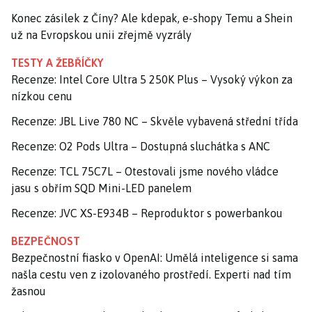
Konec zásilek z Číny? Ale kdepak, e-shopy Temu a Shein
už na Evropskou unii zřejmě vyzrály
TESTY A ŽEBŘÍČKY
Recenze: Intel Core Ultra 5 250K Plus – Vysoký výkon za
nízkou cenu
Recenze: JBL Live 780 NC – Skvěle vybavená střední třída
Recenze: O2 Pods Ultra – Dostupná sluchátka s ANC
Recenze: TCL 75C7L – Otestovali jsme nového vládce
jasu s obřím SQD Mini-LED panelem
Recenze: JVC XS-E934B – Reproduktor s powerbankou
BEZPEČNOST
Bezpečnostní fiasko v OpenAI: Umělá inteligence si sama
našla cestu ven z izolovaného prostředí. Experti nad tím
žasnou