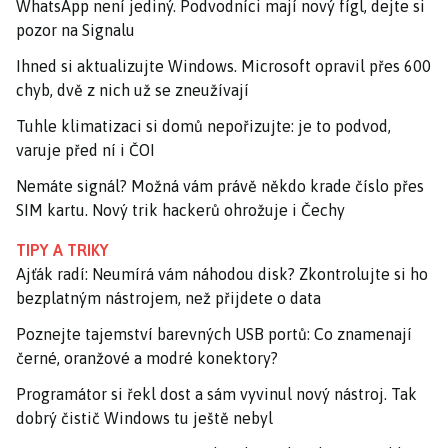
WhatsApp není jediný. Podvodníci mají nový fígl, dejte si
pozor na Signalu
Ihned si aktualizujte Windows. Microsoft opravil přes 600
chyb, dvě z nich už se zneužívají
Tuhle klimatizaci si domů nepořizujte: je to podvod,
varuje před ní i ČOI
Nemáte signál? Možná vám právě někdo krade číslo přes
SIM kartu. Nový trik hackerů ohrožuje i Čechy
TIPY A TRIKY
Ajťák radí: Neumírá vám náhodou disk? Zkontrolujte si ho
bezplatným nástrojem, než přijdete o data
Poznejte tajemství barevných USB portů: Co znamenají
černé, oranžové a modré konektory?
Programátor si řekl dost a sám vyvinul nový nástroj. Tak
dobrý čistič Windows tu ještě nebyl