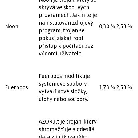
skrývá ve škodlivých
programech. Jakmile je
nainstalován zdrojový
Noon
0,30 %
2,58 %
program, trojan se
pokusí získat root
přístup k počítači bez
vědomí uživatele.
Fuerboos modifikuje
systémové soubory,
Fuerboos
1,73 %
2,58 %
vytváří nové složky,
úlohy nebo soubory.
AZORult je trojan, který
shromažďuje a odesílá
data z infikovaného