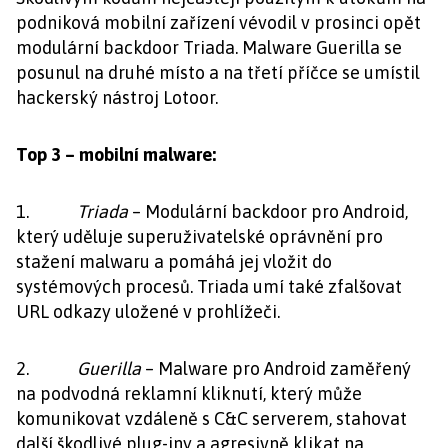
podniková mobilní zařízení vévodil v prosinci opět
modulární backdoor Triada. Malware Guerilla se
posunul na druhé místo a na třetí příčce se umístil
hackerský nástroj Lotoor.
Top 3 – mobilní malware:
1.
Triada
– Modulární backdoor pro Android,
který uděluje superuživatelské oprávnění pro
stažení malwaru a pomáhá jej vložit do
systémových procesů. Triada umí také zfalšovat
URL odkazy uložené v prohlížeči.
2.
Guerilla
– Malware pro Android zaměřený
na podvodná reklamní kliknutí, který může
komunikovat vzdáleně s C&C serverem, stahovat
další škodlivé plug-iny a agresivně klikat na