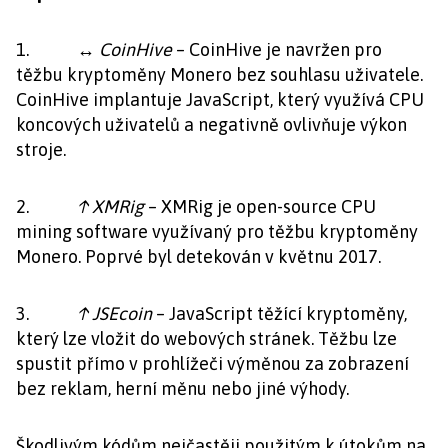
1.
↔ CoinHive
– CoinHive je navržen pro
těžbu kryptoměny Monero bez souhlasu uživatele.
CoinHive implantuje JavaScript, který využívá CPU
koncových uživatelů a negativně ovlivňuje výkon
stroje.
2.
↑ XMRig
– XMRig je open-source CPU
mining software využívaný pro těžbu kryptoměny
Monero. Poprvé byl detekován v květnu 2017.
3.
↑ JSEcoin
– JavaScript těžící kryptoměny,
který lze vložit do webových stránek. Těžbu lze
spustit přímo v prohlížeči výměnou za zobrazení
bez reklam, herní měnu nebo jiné výhody.
Škodlivým kódům nejčastěji použitým k útokům na