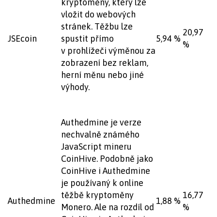
kryptoměny, který lze
vložit do webových
stránek. Těžbu lze
20,97
JSEcoin
spustit přímo
5,94 %
%
v prohlížeči výměnou za
zobrazení bez reklam,
herní měnu nebo jiné
výhody.
Authedmine je verze
nechvalně známého
JavaScript mineru
CoinHive. Podobně jako
CoinHive i Authedmine
je používaný k online
těžbě kryptoměny
16,77
Authedmine
1,88 %
Monero. Ale na rozdíl od
%