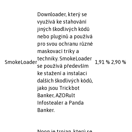
Downloader, který se
využívá ke stahování
jiných škodlivých kódů
nebo pluginů a používá
pro svou ochranu různé
maskovací triky a
techniky. SmokeLoader
SmokeLoader
1,91 %
2,90 %
se používá především
ke stažení a instalaci
dalších škodlivých kódů,
jako jsou Trickbot
Banker, AZORult
Infostealer a Panda
Banker.
Noon je trojan, který se