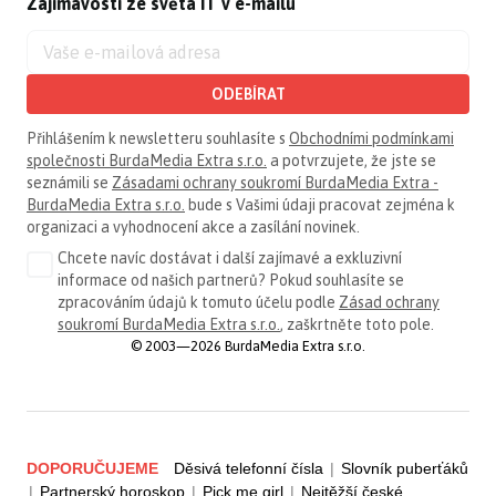
Zajímavosti ze světa IT v e-mailu
ODEBÍRAT
Přihlášením k newsletteru souhlasíte s
Obchodními podmínkami
společnosti BurdaMedia Extra s.r.o.
a potvrzujete, že jste se
seznámili se
Zásadami ochrany soukromí BurdaMedia Extra -
BurdaMedia Extra s.r.o.
bude s Vašimi údaji pracovat zejména k
organizaci a vyhodnocení akce a zasílání novinek.
Chcete navíc dostávat i další zajímavé a exkluzivní
informace od našich partnerů? Pokud souhlasíte se
zpracováním údajů k tomuto účelu podle
Zásad ochrany
soukromí BurdaMedia Extra s.r.o.
, zaškrtněte toto pole.
© 2003—2026 BurdaMedia Extra s.r.o.
DOPORUČUJEME
Děsivá telefonní čísla
|
Slovník puberťáků
|
Partnerský horoskop
|
Pick me girl
|
Nejtěžší české