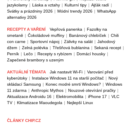
jazykolamy
|
Láska a vztahy
|
Kulturní tipy
|
Ajťák radí
|
Svátky a prázdniny 2026
|
Módní trendy 2026
|
WhatsApp
alternativy 2026
RECEPTY A VAŘENÍ
Vepřová panenka
|
Fazolky na
smetaně
|
Čokoládové muffiny
|
Banánový chlebíček
|
Chili
con carne
|
Sportovní nápoj
|
Zálivky na salát
|
Jahodový
džem
|
Zelná polévka
|
Třešňová bublanina
|
Sekaná recept
|
Perník
|
Lečo
|
Recepty s rybízem
|
Domácí housky
|
Zapečené brambory s uzeným
AKTUÁLNÍ TÉMATA
Jak nastavit Wi-Fi
|
Varování před
kyberútoky
|
Instalace Windows 11 na starší počítač
|
Nový
skládací Samsung
|
Konec modré smrti Windows?
|
Windows
11 zdarma
|
Anthropic Mythos
|
Nouzové otevírání pračky
|
Aktualizace Androidu 16
|
Elektromobilita
|
iPhone 17
|
VLC
TV
|
Klimatizace Maoudegola
|
Nejlepší Linux
ČLÁNKY CHIP.CZ