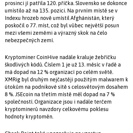
prosinci jí patřila 120. příčka. Slovensko se dokonce
umístilo až na 135. pozici. Na prvním místě se v
Indexu hrozeb nově umístil Afghánistán, který
poskočil o 77. míst, což byl vůbec největší posun
mezi všemi zeměmi a výrazný skok na čelo
nebezpečných zemí.
Kryptominer CoinHive nadále kraluje žebříčku
škodlivých kódů. Číslem 1 je už 13. měsíc v řadě a
má dopad na 12 % organizací po celém světě.
XMRig byl druhým nejčastěji použitým malwarem k
útokům na podnikové sítě s celosvětovým dosahem
8 %. JSEcoin na třetím místě měl dopad na 7 %
společností. Organizace jsou i nadále terčem
kryptominerů navzdory celkovému poklesu
hodnoty kryptoměn.