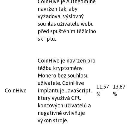
CoinHive je Authedmine
navržen tak, aby
vyžadoval výslovný
souhlas uživatele webu
před spuštěním těžícího
skriptu.
CoinHive je navržen pro
těžbu kryptoměny
Monero bez souhlasu
uživatele. CoinHive
11,57
13,87
CoinHive
implantuje JavaScript,
%
%
který využívá CPU
koncových uživatelů a
negativně ovlivňuje
výkon stroje.