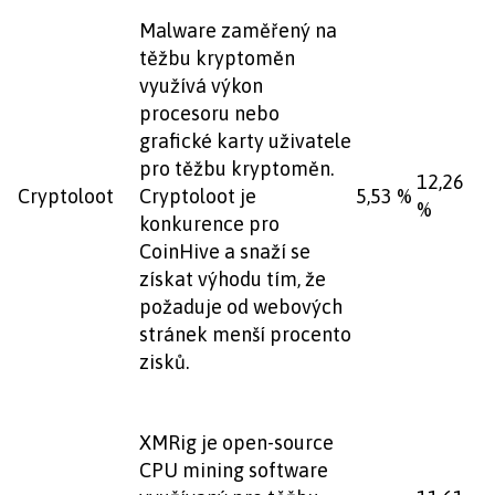
Malware zaměřený na
těžbu kryptoměn
využívá výkon
procesoru nebo
grafické karty uživatele
pro těžbu kryptoměn.
12,26
Cryptoloot
Cryptoloot je
5,53 %
%
konkurence pro
CoinHive a snaží se
získat výhodu tím, že
požaduje od webových
stránek menší procento
zisků.
XMRig je open-source
CPU mining software