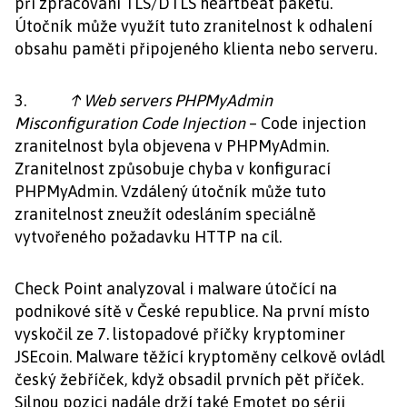
při zpracování TLS/DTLS heartbeat paketů.
Útočník může využít tuto zranitelnost k odhalení
obsahu paměti připojeného klienta nebo serveru.
3.
↑ Web servers PHPMyAdmin
Misconfiguration Code Injection
– Code injection
zranitelnost byla objevena v PHPMyAdmin.
Zranitelnost způsobuje chyba v konfigurací
PHPMyAdmin. Vzdálený útočník může tuto
zranitelnost zneužít odesláním speciálně
vytvořeného požadavku HTTP na cíl.
Check Point analyzoval i malware útočící na
podnikové sítě v České republice. Na první místo
vyskočil ze 7. listopadové příčky kryptominer
JSEcoin. Malware těžící kryptoměny celkově ovládl
český žebříček, když obsadil prvních pět příček.
Silnou pozici nadále drží také Emotet po sérii