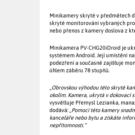
Minikamery skryté v předmětech de
skryté monitorování vybraných pros
nebo přenos z kamery doslova z kte
Minikamera PV-CHG20iDroid je ukryt
systémem Android. Její umístění n
podezření a současně zajišťuje mon
úhlem záběru 78 stupňů.
„Obrovskou výhodou této skryté kam
okolím. Kamera, ukrytá v dokovací s
vysvětluje Přemysl Lezianka, mana
dodává:
„Pomocí této kamery snadno
kanceláře nebo bytu a získáte info
nepřítomnosti.“