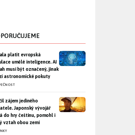
PORUČUJEME
ala platit evropská regulace umělé inteligence. AI obsah musí
ala platit evropská
ulace umělé inteligence. AI
ah musí být označený, jinak
zí astronomické pokuty
PEČNOST
il zájem jediného uživatele. Japonský vývojář přidá do hry češ
čil zájem jediného
vatele. Japonský vývojář
dá do hry češtinu, pomohl i
lý vztah obou zemí
INKY