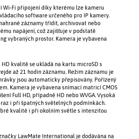
 Wi-Fi připojení díky kterému lze kameru
ovládacího software určeného pro IP kamery.
nahrané záznamy třídit, archivovat nebo
ému napájení, což zajišťuje v podstatě
ng vybraných prostor. Kamera je vybavena
 HD kvalitě se ukládá na kartu microSD s
 vejde až 21 hodin záznamu. Režim záznamu je
ahrávky jsou automaticky přepisovány. Pořízený
sem. Kamera je vybavena snímací matricí CMOS
zlišení Full HD, případně HD nebo WVGA. Vysoká
braz i při špatných světelných podmínkách.
ré kvalitě i při okolním světle s intenzitou
načky LawMate International je dodávána na