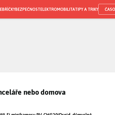
EBŘÍČKY
BEZPEČNOST
ELEKTROMOBILITA
TIPY A TRIKY
ČASO
nceláře nebo domova
P Wi-Fi minikameru PV-CHG20iDroid, důmyslně