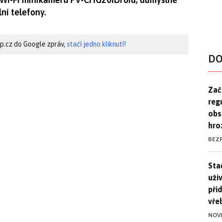
ní telefony.
hip.cz do Google zpráv,
stačí jedno kliknutí!
DO
Zač
Zač
reg
obs
hro
BEZ
Stač
Sta
uži
při
vře
NOV