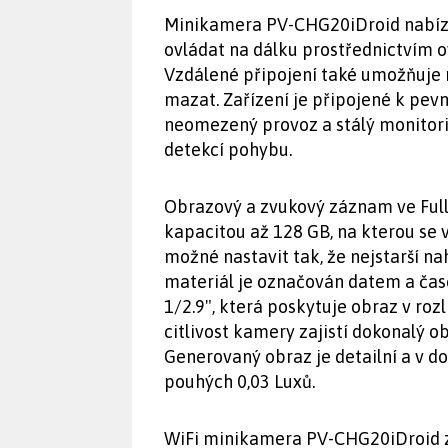
Minikamera PV-CHG20iDroid nabízí
ovládat na dálku prostřednictvím 
Vzdálené připojení také umožňuje 
mazat. Zařízení je připojené k pevn
neomezený provoz a stálý monitori
detekcí pohybu.
Obrazový a zvukový záznam ve Full
kapacitou až 128 GB, na kterou se
možné nastavit tak, že nejstarší n
materiál je označován datem a ča
1/2.9", která poskytuje obraz v ro
citlivost kamery zajistí dokonalý o
Generovaný obraz je detailní a v dob
pouhých 0,03 Luxů.
WiFi minikamera PV-CHG20iDroid z