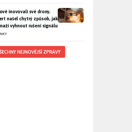
vé inovovali své drony. Expert našel chytrý způsob, jak se sna
ové inovovali své drony.
ert našel chytrý způsob, jak
snaží vyhnout rušení signálu
INKY
ŠECHNY NEJNOVĚJŠÍ ZPRÁVY