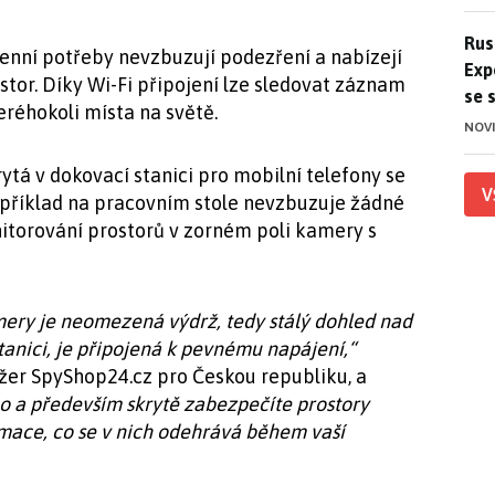
Ruso
Rus
nní potřeby nevzbuzují podezření a nabízejí
Exp
tor. Díky Wi-Fi připojení lze sledovat záznam
se 
réhokoli místa na světě.
NOV
á v dokovací stanici pro mobilní telefony se
V
apříklad na pracovním stole nevzbuzuje žádné
itorování prostorů v zorném poli kamery s
ery je neomezená výdrž, tedy stálý dohled nad
tanici, je připojená k pevnému napájení,“
žer SpyShop24.cz pro Českou republiku, a
 a především skrytě zabezpečíte prostory
rmace, co se v nich odehrává během vaší