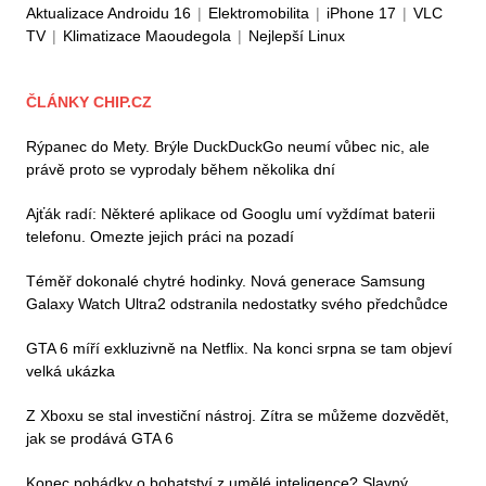
Aktualizace Androidu 16
|
Elektromobilita
|
iPhone 17
|
VLC
TV
|
Klimatizace Maoudegola
|
Nejlepší Linux
ČLÁNKY CHIP.CZ
Rýpanec do Mety. Brýle DuckDuckGo neumí vůbec nic, ale
právě proto se vyprodaly během několika dní
Ajťák radí: Některé aplikace od Googlu umí vyždímat baterii
telefonu. Omezte jejich práci na pozadí
Téměř dokonalé chytré hodinky. Nová generace Samsung
Galaxy Watch Ultra2 odstranila nedostatky svého předchůdce
GTA 6 míří exkluzivně na Netflix. Na konci srpna se tam objeví
velká ukázka
Z Xboxu se stal investiční nástroj. Zítra se můžeme dozvědět,
jak se prodává GTA 6
Konec pohádky o bohatství z umělé inteligence? Slavný