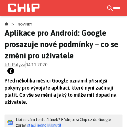
Přejít
k
otevří
hlavnímu
>
obsahu
NOVINKY
Aplikace pro Android: Google
prosazuje nové podmínky – co se
změní pro uživatele
Jiří Palyza
04.11.2020
Před několika měsíci Google oznámil přísnější
pokyny pro vývojáře aplikací, které nyní začínají
platit. Co vše se mění a jaký to může mít dopad na
uživatele.
Líbí se vám tento článek? Přidejte si Chip.cz do Google
zpráv,
stačí jedno kliknutí!