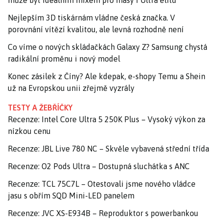
Nejlepším 3D tiskárnám vládne česká značka. V
porovnání vítězí kvalitou, ale levná rozhodně není
Co víme o nových skládačkách Galaxy Z? Samsung chystá
radikální proměnu i nový model
Konec zásilek z Číny? Ale kdepak, e-shopy Temu a Shein
už na Evropskou unii zřejmě vyzrály
TESTY A ŽEBŘÍČKY
Recenze: Intel Core Ultra 5 250K Plus – Vysoký výkon za
nízkou cenu
Recenze: JBL Live 780 NC – Skvěle vybavená střední třída
Recenze: O2 Pods Ultra – Dostupná sluchátka s ANC
Recenze: TCL 75C7L – Otestovali jsme nového vládce
jasu s obřím SQD Mini-LED panelem
Recenze: JVC XS-E934B – Reproduktor s powerbankou