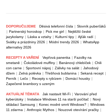
DOPORUČUJEME
Děsivá telefonní čísla
|
Slovník puberťáků
|
Partnerský horoskop
|
Pick me girl
|
Nejtěžší české
jazykolamy
|
Láska a vztahy
|
Kulturní tipy
|
Ajťák radí
|
Svátky a prázdniny 2026
|
Módní trendy 2026
|
WhatsApp
alternativy 2026
RECEPTY A VAŘENÍ
Vepřová panenka
|
Fazolky na
smetaně
|
Čokoládové muffiny
|
Banánový chlebíček
|
Chili
con carne
|
Sportovní nápoj
|
Zálivky na salát
|
Jahodový
džem
|
Zelná polévka
|
Třešňová bublanina
|
Sekaná recept
|
Perník
|
Lečo
|
Recepty s rybízem
|
Domácí housky
|
Zapečené brambory s uzeným
AKTUÁLNÍ TÉMATA
Jak nastavit Wi-Fi
|
Varování před
kyberútoky
|
Instalace Windows 11 na starší počítač
|
Nový
skládací Samsung
|
Konec modré smrti Windows?
|
Windows
11 zdarma
|
Anthropic Mythos
|
Nouzové otevírání pračky
|