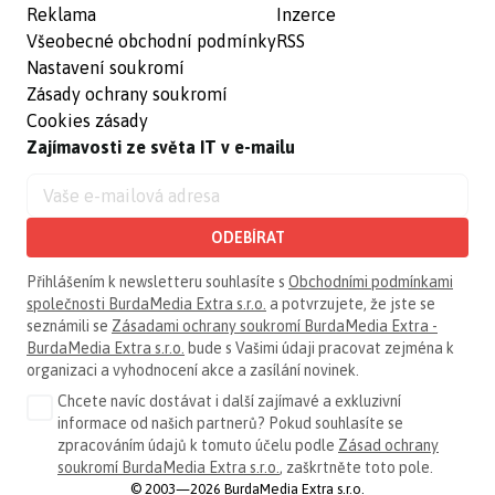
Reklama
Inzerce
Všeobecné obchodní podmínky
RSS
Nastavení soukromí
Zásady ochrany soukromí
Cookies zásady
Zajímavosti ze světa IT v e-mailu
ODEBÍRAT
Přihlášením k newsletteru souhlasíte s
Obchodními podmínkami
společnosti BurdaMedia Extra s.r.o.
a potvrzujete, že jste se
seznámili se
Zásadami ochrany soukromí BurdaMedia Extra -
BurdaMedia Extra s.r.o.
bude s Vašimi údaji pracovat zejména k
organizaci a vyhodnocení akce a zasílání novinek.
Chcete navíc dostávat i další zajímavé a exkluzivní
informace od našich partnerů? Pokud souhlasíte se
zpracováním údajů k tomuto účelu podle
Zásad ochrany
soukromí BurdaMedia Extra s.r.o.
, zaškrtněte toto pole.
© 2003—2026 BurdaMedia Extra s.r.o.