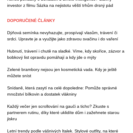
investor z filmu Sázka na nejistotu věští trhům drsný pád
DOPORUČENÉ ČLÁNKY
Dýňová semínka nevyhazujte, prospívají vlasům, trávení či
srdci. Upravte je a využijte jako zdravou svačinu i do vaření
Hubnutí, trávení i chutě na sladké. Víme, kdy skořice, zázvor a
bobkový list opravdu pomáhají a kdy jde o mýty
Zelené brambory nejsou jen kosmetická vada. Kdy je ještě
můžete sníst
Snídaně, která zasytí na celé dopoledne: Pomůže správné
množství bílkovin a dostatek vlákniny
Každý večer jen scrollování na gauči a ticho? Zkuste s
partnerem rutinu, díky které uklidíte dům i zažehnete starou
jiskru
Letní trendy podle vášnivých Italek. Stylové outfity, na které