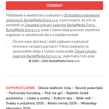
ODEBÍRAT
Přihlášením k newsletteru souhlasíte s
Obchodními podmínkami
společnosti BurdaMedia Extra s.r.o.
a potvrzujete, že jste se
seznámili se
Zásadami ochrany soukromí BurdaMedia Extra -
BurdaMedia Extra s.r.o.
bude s Vašimi údaji pracovat zejména k
organizaci a vyhodnocení akce a zasílání novinek.
Chcete navíc dostávat i další zajímavé a exkluzivní
informace od našich partnerů? Pokud souhlasíte se
zpracováním údajů k tomuto účelu podle
Zásad ochrany
soukromí BurdaMedia Extra s.r.o.
, zaškrtněte toto pole.
© 2003—2026 BurdaMedia Extra s.r.o.
DOPORUČUJEME
Děsivá telefonní čísla
|
Slovník puberťáků
|
Partnerský horoskop
|
Pick me girl
|
Nejtěžší české
jazykolamy
|
Láska a vztahy
|
Kulturní tipy
|
Ajťák radí
|
Svátky a prázdniny 2026
|
Módní trendy 2026
|
WhatsApp
alternativy 2026