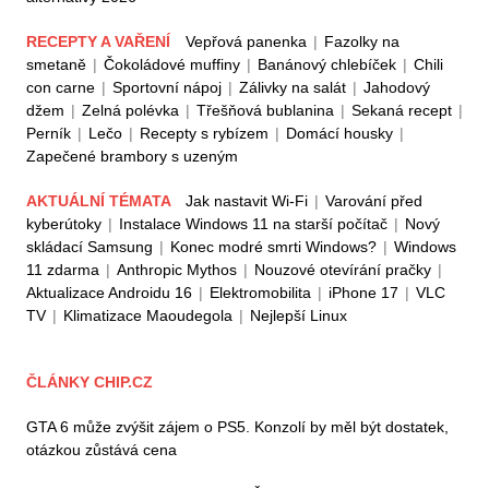
RECEPTY A VAŘENÍ
Vepřová panenka
|
Fazolky na
smetaně
|
Čokoládové muffiny
|
Banánový chlebíček
|
Chili
con carne
|
Sportovní nápoj
|
Zálivky na salát
|
Jahodový
džem
|
Zelná polévka
|
Třešňová bublanina
|
Sekaná recept
|
Perník
|
Lečo
|
Recepty s rybízem
|
Domácí housky
|
Zapečené brambory s uzeným
AKTUÁLNÍ TÉMATA
Jak nastavit Wi-Fi
|
Varování před
kyberútoky
|
Instalace Windows 11 na starší počítač
|
Nový
skládací Samsung
|
Konec modré smrti Windows?
|
Windows
11 zdarma
|
Anthropic Mythos
|
Nouzové otevírání pračky
|
Aktualizace Androidu 16
|
Elektromobilita
|
iPhone 17
|
VLC
TV
|
Klimatizace Maoudegola
|
Nejlepší Linux
ČLÁNKY CHIP.CZ
GTA 6 může zvýšit zájem o PS5. Konzolí by měl být dostatek,
otázkou zůstává cena