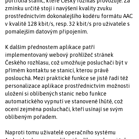
portfolia stanic, které Český rozhlas provozuje. Za
zmínku určitě stojí i navýšení kvality zvuku
prostřednictvím dokonalejšího kodéru formátu AAC
v kvalitě 128 kbit/s, resp. 32 kbit/s pro uživatele s
pomalejším datovým připojením.
K dalším přednostem aplikace patří
implementovaný webový prohlížeč stránek
Českého rozhlasu, což umožňuje posluchači být v
přímém kontaktu se stanicí, kterou právě
poslouchá. Mezi praktické funkce se jistě řadí též
personalizace aplikace prostřednictvím možnosti
uložení si oblíbených stanic nebo funkce
automatického vypnutí ve stanovené lhůtě, což
ocení zejména posluchači, kteří usínají se svým
oblíbeným pořadem.
Naproti tomu uživatelé operačního systému