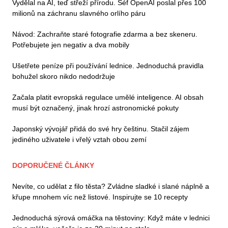
Vydělal na AI, teď střeží přírodu. Šéf OpenAI poslal přes 100
milionů na záchranu slavného orlího páru
Návod: Zachraňte staré fotografie zdarma a bez skeneru.
Potřebujete jen negativ a dva mobily
Ušetřete peníze při používání lednice. Jednoduchá pravidla
bohužel skoro nikdo nedodržuje
Začala platit evropská regulace umělé inteligence. AI obsah
musí být označený, jinak hrozí astronomické pokuty
Japonský vývojář přidá do své hry češtinu. Stačil zájem
jediného uživatele i vřelý vztah obou zemí
DOPORUČENÉ ČLÁNKY
Nevíte, co udělat z filo těsta? Zvládne sladké i slané náplně a
křupe mnohem víc než listové. Inspirujte se 10 recepty
Jednoduchá sýrová omáčka na těstoviny: Když máte v lednici