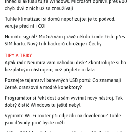
Ihned si aktualizujte Windows. Microsoft opravil přes 600
chyb, dvě z nich už se zneužívají
Tuhle klimatizaci si domů nepořizujte: je to podvod,
varuje před ní i ČOI
Nemáte signál? Možná vám právě někdo krade číslo přes
SIM kartu. Nový trik hackerů ohrožuje i Čechy
TIPY A TRIKY
Ajťák radí: Neumírá vám náhodou disk? Zkontrolujte si ho
bezplatným nástrojem, než přijdete o data
Poznejte tajemství barevných USB portů: Co znamenají
černé, oranžové a modré konektory?
Programátor si řekl dost a sám vyvinul nový nástroj. Tak
dobrý čistič Windows tu ještě nebyl
Vypínáte Wi-Fi router při odjezdu na dovolenou? Tohle
jsou důvody, proč byste měli