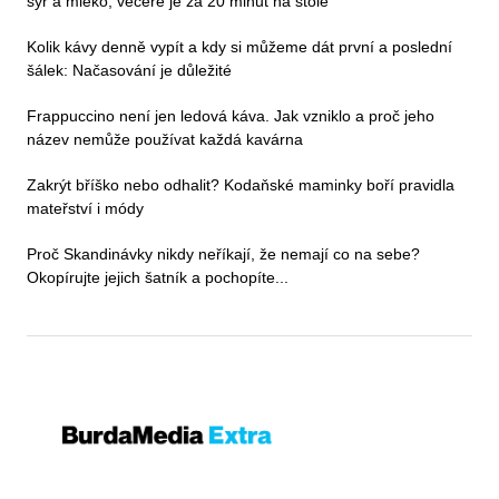
sýr a mléko, večeře je za 20 minut na stole
Kolik kávy denně vypít a kdy si můžeme dát první a poslední
šálek: Načasování je důležité
Frappuccino není jen ledová káva. Jak vzniklo a proč jeho
název nemůže používat každá kavárna
Zakrýt bříško nebo odhalit? Kodaňské maminky boří pravidla
mateřství i módy
Proč Skandinávky nikdy neříkají, že nemají co na sebe?
Okopírujte jejich šatník a pochopíte...