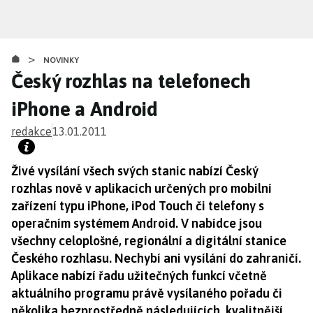
Přejít
k
hlavnímu
>
obsahu
NOVINKY
Český rozhlas na telefonech
iPhone a Android
redakce
13.01.2011
Živé vysílání všech svých stanic nabízí Český
rozhlas nově v aplikacích určených pro mobilní
zařízení typu iPhone, iPod Touch či telefony s
operačním systémem Android. V nabídce jsou
všechny celoplošné, regionální a digitální stanice
Českého rozhlasu. Nechybí ani vysílání do zahraničí.
Aplikace nabízí řadu užitečných funkcí včetně
aktuálního programu právě vysílaného pořadu či
několika bezprostředně následujících, kvalitnější