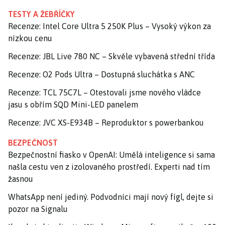
TESTY A ŽEBŘÍČKY
Recenze: Intel Core Ultra 5 250K Plus – Vysoký výkon za
nízkou cenu
Recenze: JBL Live 780 NC – Skvěle vybavená střední třída
Recenze: O2 Pods Ultra – Dostupná sluchátka s ANC
Recenze: TCL 75C7L – Otestovali jsme nového vládce
jasu s obřím SQD Mini-LED panelem
Recenze: JVC XS-E934B – Reproduktor s powerbankou
BEZPEČNOST
Bezpečnostní fiasko v OpenAI: Umělá inteligence si sama
našla cestu ven z izolovaného prostředí. Experti nad tím
žasnou
WhatsApp není jediný. Podvodníci mají nový fígl, dejte si
pozor na Signalu