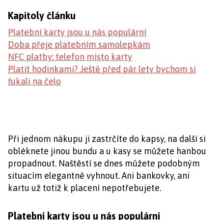
Kapitoly článku
Platební karty jsou u nás populární
Doba přeje platebním samolepkám
NFC platby: telefon místo karty
Platit hodinkami? Ještě před pár lety bychom si
ťukali na čelo
Při jednom nákupu ji zastrčíte do kapsy, na další si
obléknete jinou bundu a u kasy se můžete hanbou
propadnout. Naštěstí se dnes můžete podobným
situacím elegantně vyhnout. Ani bankovky, ani
kartu už totiž k placení nepotřebujete.
Platební karty jsou u nás populární