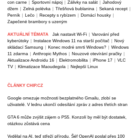
con carne
|
Sportovní nápoj
|
Zálivky na salát
|
Jahodový
džem
|
Zelná polévka
|
Třešňová bublanina
|
Sekaná recept
|
Perník
|
Lečo
|
Recepty s rybízem
|
Domácí housky
|
Zapečené brambory s uzeným
AKTUÁLNÍ TÉMATA
Jak nastavit Wi-Fi
|
Varování před
kyberútoky
|
Instalace Windows 11 na starší počítač
|
Nový
skládací Samsung
|
Konec modré smrti Windows?
|
Windows
11 zdarma
|
Anthropic Mythos
|
Nouzové otevírání pračky
|
Aktualizace Androidu 16
|
Elektromobilita
|
iPhone 17
|
VLC
TV
|
Klimatizace Maoudegola
|
Nejlepší Linux
ČLÁNKY CHIP.CZ
Google omezuje možnosti bezplatného Gmailu, zlobí se
uživatelé. V lednu ukončí odesílání zpráv z adres třetích stran
GTA 6 může zvýšit zájem o PS5. Konzolí by měl být dostatek,
otázkou zůstává cena
Vydělal na AI, teď střeží přírodu. Šéf OpenAI poslal přes 100