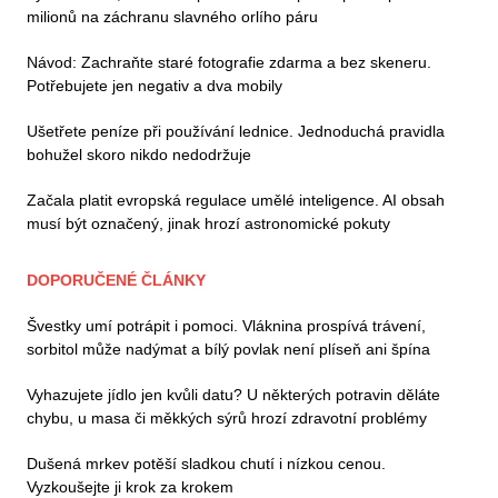
milionů na záchranu slavného orlího páru
Návod: Zachraňte staré fotografie zdarma a bez skeneru.
Potřebujete jen negativ a dva mobily
Ušetřete peníze při používání lednice. Jednoduchá pravidla
bohužel skoro nikdo nedodržuje
Začala platit evropská regulace umělé inteligence. AI obsah
musí být označený, jinak hrozí astronomické pokuty
DOPORUČENÉ ČLÁNKY
Švestky umí potrápit i pomoci. Vláknina prospívá trávení,
sorbitol může nadýmat a bílý povlak není plíseň ani špína
Vyhazujete jídlo jen kvůli datu? U některých potravin děláte
chybu, u masa či měkkých sýrů hrozí zdravotní problémy
Dušená mrkev potěší sladkou chutí i nízkou cenou.
Vyzkoušejte ji krok za krokem