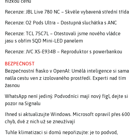
nízkou cenu
Recenze: JBL Live 780 NC – Skvěle vybavená střední třída
Recenze: O2 Pods Ultra – Dostupná sluchátka s ANC
Recenze: TCL 75C7L – Otestovali jsme nového vládce
jasu s obřím SQD Mini-LED panelem
Recenze: JVC XS-E934B – Reproduktor s powerbankou
BEZPEČNOST
Bezpečnostní fiasko v OpenAI: Umělá inteligence si sama
našla cestu ven z izolovaného prostředí. Experti nad tím
žasnou
WhatsApp není jediný. Podvodníci mají nový fígl, dejte si
pozor na Signalu
Ihned si aktualizujte Windows. Microsoft opravil přes 600
chyb, dvě z nich už se zneužívají
Tuhle klimatizaci si domů nepořizujte: je to podvod,