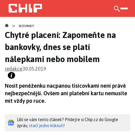
Přejít
k
otevří
hlavnímu
>
obsahu
NOVINKY
Chytré placení: Zapomeňte na
bankovky, dnes se platí
nálepkami nebo mobilem
redakce
30.05.2019
Nosit peněženku nacpanou tisícovkami není právě
nejbezpečnější. Ovšem ani platební kartu nemusíte
mít vždy po ruce.
Líbí se vám tento článek? Přidejte si Chip.cz do Google
zpráv,
stačí jedno kliknutí!