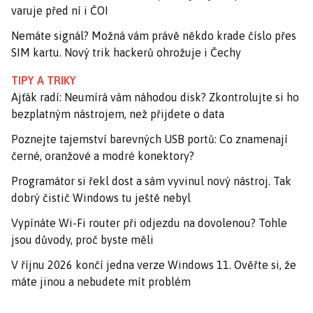
varuje před ní i ČOI
Nemáte signál? Možná vám právě někdo krade číslo přes
SIM kartu. Nový trik hackerů ohrožuje i Čechy
TIPY A TRIKY
Ajťák radí: Neumírá vám náhodou disk? Zkontrolujte si ho
bezplatným nástrojem, než přijdete o data
Poznejte tajemství barevných USB portů: Co znamenají
černé, oranžové a modré konektory?
Programátor si řekl dost a sám vyvinul nový nástroj. Tak
dobrý čistič Windows tu ještě nebyl
Vypínáte Wi-Fi router při odjezdu na dovolenou? Tohle
jsou důvody, proč byste měli
V říjnu 2026 končí jedna verze Windows 11. Ověřte si, že
máte jinou a nebudete mít problém