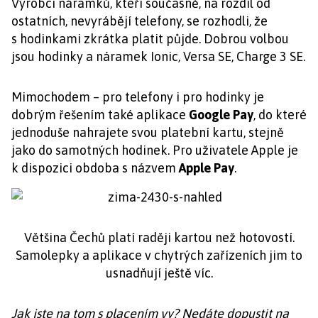
Výrobci náramků, kteří současně, na rozdíl od
ostatních, nevyrábějí telefony, se rozhodli, že
s hodinkami zkrátka platit půjde. Dobrou volbou
jsou hodinky a náramek Ionic, Versa SE, Charge 3 SE.
Mimochodem – pro telefony i pro hodinky je
dobrým řešením také aplikace
Google Pay
, do které
jednoduše nahrajete svou platební kartu, stejně
jako do samotných hodinek. Pro uživatele Apple je
k dispozici obdoba s názvem
Apple Pay
.
Většina Čechů platí raději kartou než hotovostí.
Samolepky a aplikace v chytrých zařízeních jim to
usnadňují ještě víc.
Jak jste na tom s placením vy? Nedáte dopustit na