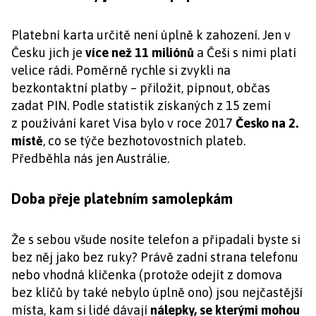
Platební karta určitě není úplně k zahození. Jen v
Česku jich je
více než 11 miliónů
a Češi s nimi platí
velice rádi. Poměrně rychle si zvykli na
bezkontaktní platby – přiložit, pípnout, občas
zadat PIN. Podle statistik získaných z 15 zemí
z používání karet Visa bylo v roce 2017
Česko na 2.
místě
, co se týče bezhotovostních plateb.
Předběhla nás jen Austrálie.
Doba přeje platebním samolepkám
Že s sebou všude nosíte telefon a připadali byste si
bez něj jako bez ruky? Právě zadní strana telefonu
nebo vhodná klíčenka (protože odejít z domova
bez klíčů by také nebylo úplně ono) jsou nejčastější
místa, kam si lidé dávají
nálepky, se kterými mohou