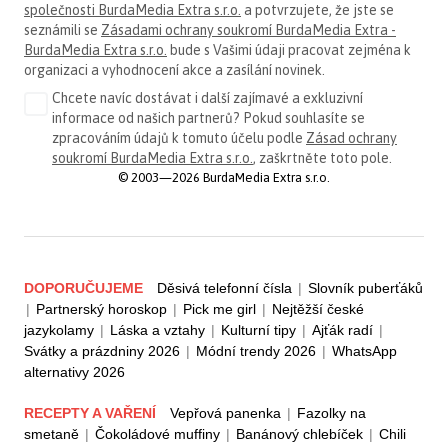
společnosti BurdaMedia Extra s.r.o.
a potvrzujete, že jste se
seznámili se
Zásadami ochrany soukromí BurdaMedia Extra -
BurdaMedia Extra s.r.o.
bude s Vašimi údaji pracovat zejména k
organizaci a vyhodnocení akce a zasílání novinek.
Chcete navíc dostávat i další zajímavé a exkluzivní
informace od našich partnerů? Pokud souhlasíte se
zpracováním údajů k tomuto účelu podle
Zásad ochrany
soukromí BurdaMedia Extra s.r.o.
, zaškrtněte toto pole.
© 2003—2026 BurdaMedia Extra s.r.o.
DOPORUČUJEME
Děsivá telefonní čísla
|
Slovník puberťáků
|
Partnerský horoskop
|
Pick me girl
|
Nejtěžší české
jazykolamy
|
Láska a vztahy
|
Kulturní tipy
|
Ajťák radí
|
Svátky a prázdniny 2026
|
Módní trendy 2026
|
WhatsApp
alternativy 2026
RECEPTY A VAŘENÍ
Vepřová panenka
|
Fazolky na
smetaně
|
Čokoládové muffiny
|
Banánový chlebíček
|
Chili