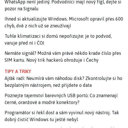
WhatsApp není jediný. Podvodníci mají nový fígl, dejte si
pozor na Signalu
Ihned si aktualizujte Windows. Microsoft opravil přes 600
chyb, dvě z nich už se zneužívají
Tuhle klimatizaci si domů nepořizujte: je to podvod,
varuje před ní i ČOI
Nemáte signál? Možná vám právě někdo krade číslo přes
SIM kartu. Nový trik hackerů ohrožuje i Čechy
TIPY A TRIKY
Ajťák radí: Neumírá vám náhodou disk? Zkontrolujte si ho
bezplatným nástrojem, než přijdete o data
Poznejte tajemství barevných USB portů: Co znamenají
černé, oranžové a modré konektory?
Programátor si řekl dost a sám vyvinul nový nástroj. Tak
dobrý čistič Windows tu ještě nebyl