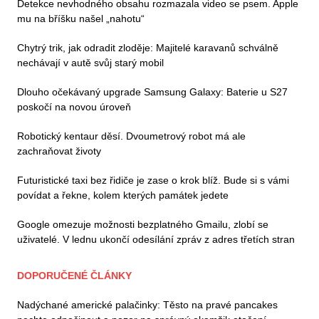
Detekce nevhodného obsahu rozmazala video se psem. Apple
mu na bříšku našel „nahotu“
Chytrý trik, jak odradit zloděje: Majitelé karavanů schválně
nechávají v autě svůj starý mobil
Dlouho očekávaný upgrade Samsung Galaxy: Baterie u S27
poskočí na novou úroveň
Robotický kentaur děsí. Dvoumetrový robot má ale
zachraňovat životy
Futuristické taxi bez řidiče je zase o krok blíž. Bude si s vámi
povídat a řekne, kolem kterých památek jedete
Google omezuje možnosti bezplatného Gmailu, zlobí se
uživatelé. V lednu ukončí odesílání zpráv z adres třetích stran
DOPORUČENÉ ČLÁNKY
Nadýchané americké palačinky: Těsto na pravé pancakes