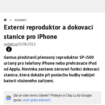
Přejít
k
hlavnímu
>
obsahu
NOVINKY
Externí reproduktor a dokovací
stanice pro iPhone
redakce
20.08.2012
Genius představil přenosný reproduktor SP-i500
určený pro telefony iPhone nebo přehrávače iPod
od Applu. Novinka zastane zároveň funkci dokovací
stanice, která dokáže při poslechu hudby nabíjet
baterii vloženého zařízení.
Líbí se vám tento článek? Přidejte si Chip.cz do Google
zpráv,
stačí jedno kliknutí!