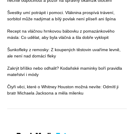
nechte odpočinout a pozor na správný okamžik otočení
Švestky umí potrápit i pomoci. Vláknina prospívá trávení,
sorbitol může nadýmat a bílý povlak není plíseň ani špína
Recept na vláčnou hrnkovou bábovku z pomazánkového
másla: Co udělat, aby byla vláčná a šla dobře vyklopit
Šunkofleky z remosky: Z koupených těstovin uvaříme levně,
ale není nad domácí fleky
Zakrýt bříško nebo odhalit? Kodaňské maminky boří pravidla
mateřství i módy
Čtyři věci, které o Whitney Houston možná nevíte: Odmítl ji
bratr Michaela Jacksona a měla milenku