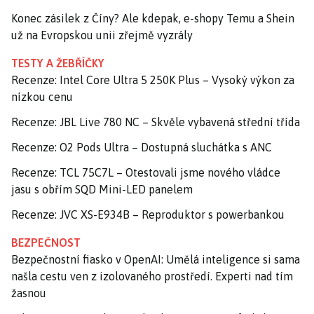
Konec zásilek z Číny? Ale kdepak, e-shopy Temu a Shein
už na Evropskou unii zřejmě vyzrály
TESTY A ŽEBŘÍČKY
Recenze: Intel Core Ultra 5 250K Plus – Vysoký výkon za
nízkou cenu
Recenze: JBL Live 780 NC – Skvěle vybavená střední třída
Recenze: O2 Pods Ultra – Dostupná sluchátka s ANC
Recenze: TCL 75C7L – Otestovali jsme nového vládce
jasu s obřím SQD Mini-LED panelem
Recenze: JVC XS-E934B – Reproduktor s powerbankou
BEZPEČNOST
Bezpečnostní fiasko v OpenAI: Umělá inteligence si sama
našla cestu ven z izolovaného prostředí. Experti nad tím
žasnou