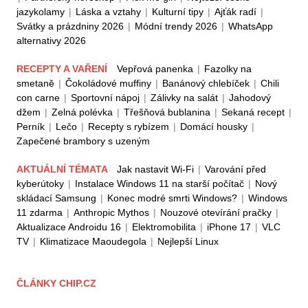
jazykolamy
|
Láska a vztahy
|
Kulturní tipy
|
Ajťák radí
|
Svátky a prázdniny 2026
|
Módní trendy 2026
|
WhatsApp
alternativy 2026
RECEPTY A VAŘENÍ
Vepřová panenka
|
Fazolky na
smetaně
|
Čokoládové muffiny
|
Banánový chlebíček
|
Chili
con carne
|
Sportovní nápoj
|
Zálivky na salát
|
Jahodový
džem
|
Zelná polévka
|
Třešňová bublanina
|
Sekaná recept
|
Perník
|
Lečo
|
Recepty s rybízem
|
Domácí housky
|
Zapečené brambory s uzeným
AKTUÁLNÍ TÉMATA
Jak nastavit Wi-Fi
|
Varování před
kyberútoky
|
Instalace Windows 11 na starší počítač
|
Nový
skládací Samsung
|
Konec modré smrti Windows?
|
Windows
11 zdarma
|
Anthropic Mythos
|
Nouzové otevírání pračky
|
Aktualizace Androidu 16
|
Elektromobilita
|
iPhone 17
|
VLC
TV
|
Klimatizace Maoudegola
|
Nejlepší Linux
ČLÁNKY CHIP.CZ