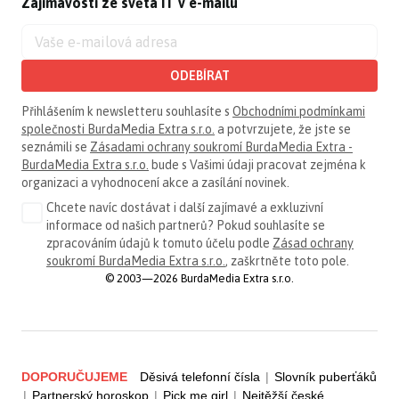
Zajímavosti ze světa IT v e-mailu
ODEBÍRAT
Přihlášením k newsletteru souhlasíte s
Obchodními podmínkami
společnosti BurdaMedia Extra s.r.o.
a potvrzujete, že jste se
seznámili se
Zásadami ochrany soukromí BurdaMedia Extra -
BurdaMedia Extra s.r.o.
bude s Vašimi údaji pracovat zejména k
organizaci a vyhodnocení akce a zasílání novinek.
Chcete navíc dostávat i další zajímavé a exkluzivní
informace od našich partnerů? Pokud souhlasíte se
zpracováním údajů k tomuto účelu podle
Zásad ochrany
soukromí BurdaMedia Extra s.r.o.
, zaškrtněte toto pole.
© 2003—2026 BurdaMedia Extra s.r.o.
DOPORUČUJEME
Děsivá telefonní čísla
|
Slovník puberťáků
|
Partnerský horoskop
|
Pick me girl
|
Nejtěžší české