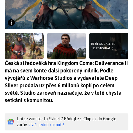
PŘEJÍT DO GALERIE
(11 FOTOGRAFIÍ)
Česká středověká hra Kingdom Come: Deliverance II
má na svém kontě další pokořený milník. Podle
vývojářů z Warhorse Studios a vydavatele Deep
Silver prodala už přes 6 milionů kopií po celém
světě. Studio zároveň naznačuje, že v létě chystá
setkání s komunitou.
Líbí se vám tento článek? Přidejte si Chip.cz do Google
zpráv,
stačí jedno kliknutí!