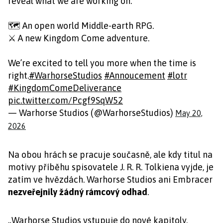
reveal what we are working on.
🗺️ An open world Middle-earth RPG.
⚔️ A new Kingdom Come adventure.
We’re excited to tell you more when the time is
right.
#WarhorseStudios
#Annoucement
#lotr
#KingdomComeDeliverance
pic.twitter.com/Pcgf9SqW52
— Warhorse Studios (@WarhorseStudios)
May 20,
2026
Na obou hrách se pracuje současně, ale kdy titul na
motivy příběhu spisovatele J. R. R. Tolkiena vyjde, je
zatím ve hvězdách. Warhorse Studios ani Embracer
nezveřejnily žádný rámcový odhad
.
„Warhorse Studios vstupuje do nové kapitoly.