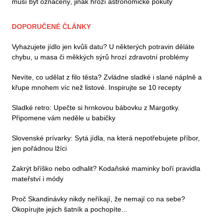
musí být označený, jinak hrozí astronomické pokuty
DOPORUČENÉ ČLÁNKY
Vyhazujete jídlo jen kvůli datu? U některých potravin děláte
chybu, u masa či měkkých sýrů hrozí zdravotní problémy
Nevíte, co udělat z filo těsta? Zvládne sladké i slané náplně a
křupe mnohem víc než listové. Inspirujte se 10 recepty
Sladké retro: Upečte si hrnkovou bábovku z Margotky.
Připomene vám neděle u babičky
Slovenské prívarky: Sytá jídla, na která nepotřebujete příbor,
jen pořádnou lžíci
Zakrýt bříško nebo odhalit? Kodaňské maminky boří pravidla
mateřství i módy
Proč Skandinávky nikdy neříkají, že nemají co na sebe?
Okopírujte jejich šatník a pochopíte...