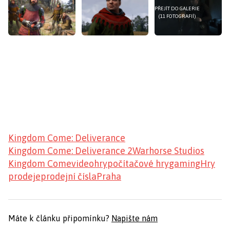
PŘEJÍT DO GALERIE
(11 FOTOGRAFIÍ)
Kingdom Come: Deliverance
Kingdom Come: Deliverance 2
Warhorse Studios
Kingdom Come
videohry
počítačové hry
gaming
Hry
prodeje
prodejní čísla
Praha
Máte k článku připomínku?
Napište nám