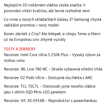
Nejlepším 3D tiskárnám vládne česká značka. V
porovnání vítězí kvalitou, ale levná rozhodně není
Co víme o nových skládačkách Galaxy Z? Samsung chystá
radikální proměnu i nový model
Konec zásilek z Číny? Ale kdepak, e-shopy Temu a Shein
už na Evropskou unii zřejmě vyzrály
TESTY A ŽEBŘÍČKY
Recenze: Intel Core Ultra 5 250K Plus – Vysoký výkon za
nízkou cenu
Recenze: JBL Live 780 NC – Skvěle vybavená střední třída
Recenze: O2 Pods Ultra – Dostupná sluchátka s ANC
Recenze: TCL 75C7L – Otestovali jsme nového vládce
jasu s obřím SQD Mini-LED panelem
Recenze: JVC XS-E934B – Reproduktor s powerbankou