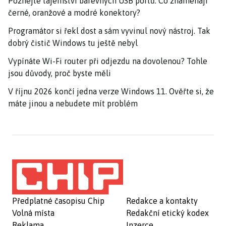
Poznejte tajemství barevných USB portů: Co znamenají
černé, oranžové a modré konektory?
Programátor si řekl dost a sám vyvinul nový nástroj. Tak
dobrý čistič Windows tu ještě nebyl
Vypínáte Wi-Fi router při odjezdu na dovolenou? Tohle
jsou důvody, proč byste měli
V říjnu 2026 končí jedna verze Windows 11. Ověřte si, že
máte jinou a nebudete mít problém
Předplatné časopisu Chip
Redakce a kontakty
Volná místa
Redakční etický kodex
Reklama
Inzerce