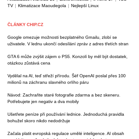
TV
|
Klimatizace Maoudegola
|
Nejlepší Linux
ČLÁNKY CHIP.CZ
Google omezuje možnosti bezplatného Gmailu, zlobí se
uživatele. V lednu ukončí odesílání zpráv z adres třetích stran
GTA 6 může zvýšit zájem o PS5. Konzolí by měl být dostatek,
otázkou zůstává cena
Vydělal na AI, teď střeží přírodu. Šéf OpenAI poslal přes 100
milionů na záchranu slavného orlího páru
Návod: Zachraňte staré fotografie zdarma a bez skeneru.
Potřebujete jen negativ a dva mobily
Ušetřete peníze při používání lednice. Jednoduchá pravidla
bohužel skoro nikdo nedodržuje
Začala platit evropská regulace umělé inteligence. AI obsah