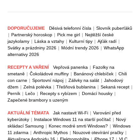
DOPORUČUJEME
Děsivá telefonní čísla
|
Slovník puberťáků
|
Partnerský horoskop
|
Pick me girl
|
Nejtěžší české
jazykolamy
|
Láska a vztahy
|
Kulturní tipy
|
Ajťák radí
|
Svátky a prázdniny 2026
|
Módní trendy 2026
|
WhatsApp
alternativy 2026
RECEPTY A VAŘENÍ
Vepřová panenka
|
Fazolky na
smetaně
|
Čokoládové muffiny
|
Banánový chlebíček
|
Chili
con carne
|
Sportovní nápoj
|
Zálivky na salát
|
Jahodový
džem
|
Zelná polévka
|
Třešňová bublanina
|
Sekaná recept
|
Perník
|
Lečo
|
Recepty s rybízem
|
Domácí housky
|
Zapečené brambory s uzeným
AKTUÁLNÍ TÉMATA
Jak nastavit Wi-Fi
|
Varování před
kyberútoky
|
Instalace Windows 11 na starší počítač
|
Nový
skládací Samsung
|
Konec modré smrti Windows?
|
Windows
11 zdarma
|
Anthropic Mythos
|
Nouzové otevírání pračky
|
Aktualizace Androidu 16
|
Elektromobilita
|
iPhone 17
|
VLC