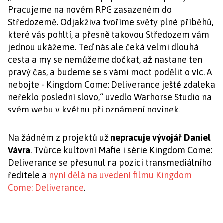
Pracujeme na novém RPG zasazeném do
Středozemě. Odjakživa tvoříme světy plné příběhů,
které vás pohltí, a přesně takovou Středozem vám
jednou ukážeme. Teď nás ale čeká velmi dlouhá
cesta a my se nemůžeme dočkat, až nastane ten
pravý čas, a budeme se s vámi moct podělit o víc. A
nebojte - Kingdom Come: Deliverance ještě zdaleka
neřeklo poslední slovo,“ uvedlo Warhorse Studio na
svém webu v květnu při oznámení novinek.
Na žádném z projektů už
nepracuje vývojář Daniel
Vávra
. Tvůrce kultovní Mafie i série Kingdom Come:
Deliverance se přesunul na pozici transmediálního
ředitele a
nyní dělá na uvedení filmu Kingdom
Come: Deliverance
.