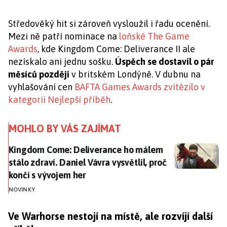
Středověký hit si zároveň vysloužil i řadu ocenění.
Mezi ně patří nominace na
loňské The Game
Awards
, kde Kingdom Come: Deliverance II ale
nezískalo ani jednu sošku.
Úspěch se dostavil o pár
měsíců později
v britském Londýně. V dubnu na
vyhlašování cen
BAFTA Games Awards zvítězilo v
kategorii Nejlepší příběh
.
MOHLO BY VÁS ZAJÍMAT
Kingdom Come: Deliverance ho málem stálo zdraví. Dan
Kingdom Come: Deliverance ho málem
stálo zdraví. Daniel Vávra vysvětlil, proč
končí s vývojem her
NOVINKY
Ve Warhorse nestojí na místě, ale rozvíjí další