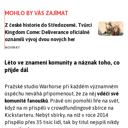
MOHLO BY VÁS ZAJÍMAT
Z české historie do Středozemě. Tvůrci Kingdom Come:
Z české historie do Středozemě. Tvůrci
Kingdom Come: Deliverance oficiálně
oznámili vývoj dvou nových her
NOVINKY
Léto ve znamení komunity a náznak toho, co
přijde dál
Pražské studio Warhorse při každém významném
úspěchu neváhá připomenout, že za něj
vděčí své
komunitě fanoušků
. Právě oni pomohli hře na svět,
když na ni přispěli v crowdfundingové sbírce na
Kickstarteru. Nebýt sbírky, na níž v roce 2014
přispělo přes 35 tisíc lidí, tak by titul nejspíš nikdy