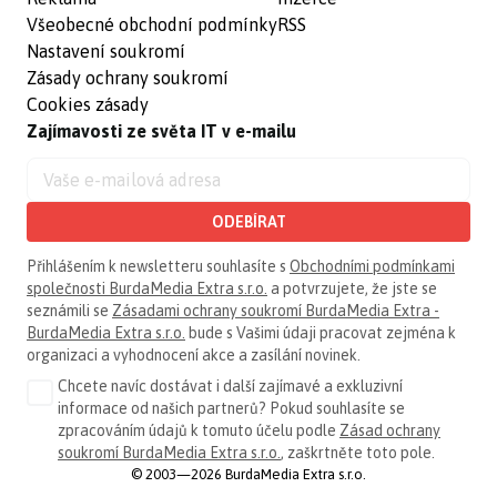
Všeobecné obchodní podmínky
RSS
Nastavení soukromí
Zásady ochrany soukromí
Cookies zásady
Zajímavosti ze světa IT v e-mailu
ODEBÍRAT
Přihlášením k newsletteru souhlasíte s
Obchodními podmínkami
společnosti BurdaMedia Extra s.r.o.
a potvrzujete, že jste se
seznámili se
Zásadami ochrany soukromí BurdaMedia Extra -
BurdaMedia Extra s.r.o.
bude s Vašimi údaji pracovat zejména k
organizaci a vyhodnocení akce a zasílání novinek.
Chcete navíc dostávat i další zajímavé a exkluzivní
informace od našich partnerů? Pokud souhlasíte se
zpracováním údajů k tomuto účelu podle
Zásad ochrany
soukromí BurdaMedia Extra s.r.o.
, zaškrtněte toto pole.
© 2003—2026 BurdaMedia Extra s.r.o.