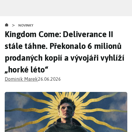
Přejít
k
hlavnímu
>
obsahu
NOVINKY
Kingdom Come: Deliverance II
stále táhne. Překonalo 6 milionů
prodaných kopií a vývojáři vyhlíží
„horké léto“
Dominik Marek
26.06.2026