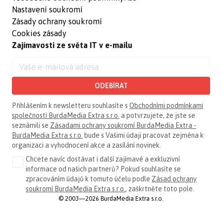
Nastavení soukromí
Zásady ochrany soukromí
Cookies zásady
Zajímavosti ze světa IT v e-mailu
ODEBÍRAT
Přihlášením k newsletteru souhlasíte s
Obchodními podmínkami
společnosti BurdaMedia Extra s.r.o.
a potvrzujete, že jste se
seznámili se
Zásadami ochrany soukromí BurdaMedia Extra -
BurdaMedia Extra s.r.o.
bude s Vašimi údaji pracovat zejména k
organizaci a vyhodnocení akce a zasílání novinek.
Chcete navíc dostávat i další zajímavé a exkluzivní
informace od našich partnerů? Pokud souhlasíte se
zpracováním údajů k tomuto účelu podle
Zásad ochrany
soukromí BurdaMedia Extra s.r.o.
, zaškrtněte toto pole.
© 2003—2026 BurdaMedia Extra s.r.o.