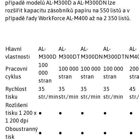
případě modelů AL-M300D a AL-M300DN lze
rozšířit kapacitu zásobníků papíru na 550 listů a v
případě řady WorkForce AL-M400 až na 2 350 listů.
Hlavní
AL-
AL-
AL-
AL-
AL-
vlastnosti
M300D
M300DT
M300DN
M300DTN
M4
100
Pracovní
100 000
100 000
100 000
200
000
cyklus
stran
stran
stran
str
stran
Rychlost
35
35
35
35
45
tisku
str./min
str./min
str./min
str./min
str
Rozlišení
tisku 1 200 x
●
●
●
●
●
1 200 dpi
Oboustranný
●
●
●
●
●
tisk