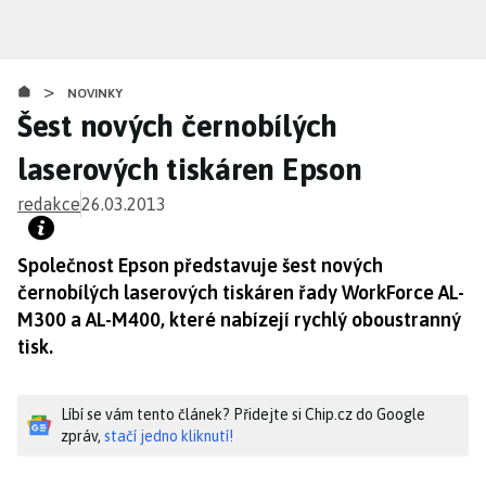
Přejít
k
hlavnímu
>
obsahu
NOVINKY
Šest nových černobílých
laserových tiskáren Epson
redakce
26.03.2013
Společnost Epson představuje šest nových
černobílých laserových tiskáren řady WorkForce AL-
M300 a AL-M400, které nabízejí rychlý oboustranný
tisk.
Líbí se vám tento článek? Přidejte si Chip.cz do Google
zpráv,
stačí jedno kliknutí!