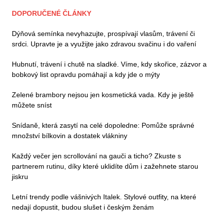
DOPORUČENÉ ČLÁNKY
Dýňová semínka nevyhazujte, prospívají vlasům, trávení či
srdci. Upravte je a využijte jako zdravou svačinu i do vaření
Hubnutí, trávení i chutě na sladké. Víme, kdy skořice, zázvor a
bobkový list opravdu pomáhají a kdy jde o mýty
Zelené brambory nejsou jen kosmetická vada. Kdy je ještě
můžete sníst
Snídaně, která zasytí na celé dopoledne: Pomůže správné
množství bílkovin a dostatek vlákniny
Každý večer jen scrollování na gauči a ticho? Zkuste s
partnerem rutinu, díky které uklidíte dům i zažehnete starou
jiskru
Letní trendy podle vášnivých Italek. Stylové outfity, na které
nedají dopustit, budou slušet i českým ženám