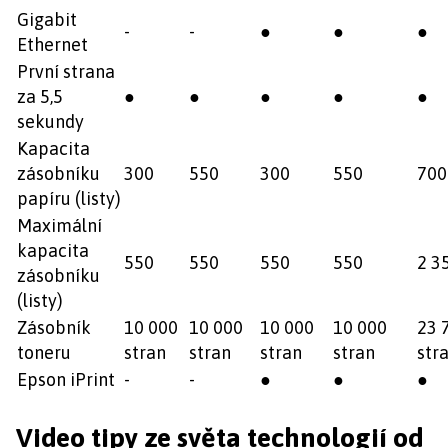
Gigabit
-
-
●
●
●
Ethernet
První strana
za 5,5
●
●
●
●
●
sekundy
Kapacita
zásobníku
300
550
300
550
700
papíru (listy)
Maximální
kapacita
550
550
550
550
2 3
zásobníku
(listy)
Zásobník
10 000
10 000
10 000
10 000
23 
toneru
stran
stran
stran
stran
str
Epson iPrint
-
-
●
●
●
Video tipy ze světa technologií od