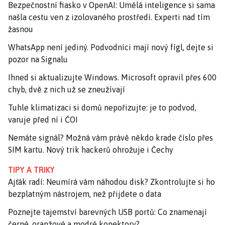
Bezpečnostní fiasko v OpenAI: Umělá inteligence si sama
našla cestu ven z izolovaného prostředí. Experti nad tím
žasnou
WhatsApp není jediný. Podvodníci mají nový fígl, dejte si
pozor na Signalu
Ihned si aktualizujte Windows. Microsoft opravil přes 600
chyb, dvě z nich už se zneužívají
Tuhle klimatizaci si domů nepořizujte: je to podvod,
varuje před ní i ČOI
Nemáte signál? Možná vám právě někdo krade číslo přes
SIM kartu. Nový trik hackerů ohrožuje i Čechy
TIPY A TRIKY
Ajťák radí: Neumírá vám náhodou disk? Zkontrolujte si ho
bezplatným nástrojem, než přijdete o data
Poznejte tajemství barevných USB portů: Co znamenají
černé, oranžové a modré konektory?