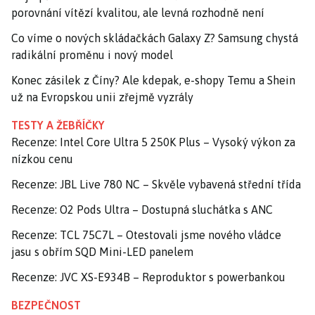
porovnání vítězí kvalitou, ale levná rozhodně není
Co víme o nových skládačkách Galaxy Z? Samsung chystá
radikální proměnu i nový model
Konec zásilek z Číny? Ale kdepak, e-shopy Temu a Shein
už na Evropskou unii zřejmě vyzrály
TESTY A ŽEBŘÍČKY
Recenze: Intel Core Ultra 5 250K Plus – Vysoký výkon za
nízkou cenu
Recenze: JBL Live 780 NC – Skvěle vybavená střední třída
Recenze: O2 Pods Ultra – Dostupná sluchátka s ANC
Recenze: TCL 75C7L – Otestovali jsme nového vládce
jasu s obřím SQD Mini-LED panelem
Recenze: JVC XS-E934B – Reproduktor s powerbankou
BEZPEČNOST