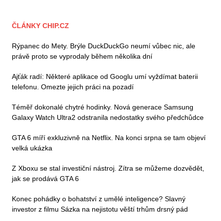
ČLÁNKY CHIP.CZ
Rýpanec do Mety. Brýle DuckDuckGo neumí vůbec nic, ale
právě proto se vyprodaly během několika dní
Ajťák radí: Některé aplikace od Googlu umí vyždímat baterii
telefonu. Omezte jejich práci na pozadí
Téměř dokonalé chytré hodinky. Nová generace Samsung
Galaxy Watch Ultra2 odstranila nedostatky svého předchůdce
GTA 6 míří exkluzivně na Netflix. Na konci srpna se tam objeví
velká ukázka
Z Xboxu se stal investiční nástroj. Zítra se můžeme dozvědět,
jak se prodává GTA 6
Konec pohádky o bohatství z umělé inteligence? Slavný
investor z filmu Sázka na nejistotu věští trhům drsný pád