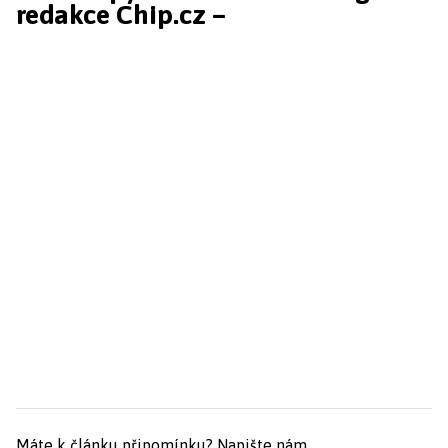
redakce Chip.cz –
Máte k článku připomínku?
Napište nám