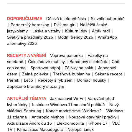
DOPORUČUJEME
Děsivá telefonní čísla
|
Slovník puberťáků
|
Partnerský horoskop
|
Pick me girl
|
Nejtěžší české
jazykolamy
|
Láska a vztahy
|
Kulturní tipy
|
Ajťák radí
|
Svátky a prázdniny 2026
|
Módní trendy 2026
|
WhatsApp
alternativy 2026
RECEPTY A VAŘENÍ
Vepřová panenka
|
Fazolky na
smetaně
|
Čokoládové muffiny
|
Banánový chlebíček
|
Chili
con carne
|
Sportovní nápoj
|
Zálivky na salát
|
Jahodový
džem
|
Zelná polévka
|
Třešňová bublanina
|
Sekaná recept
|
Perník
|
Lečo
|
Recepty s rybízem
|
Domácí housky
|
Zapečené brambory s uzeným
AKTUÁLNÍ TÉMATA
Jak nastavit Wi-Fi
|
Varování před
kyberútoky
|
Instalace Windows 11 na starší počítač
|
Nový
skládací Samsung
|
Konec modré smrti Windows?
|
Windows
11 zdarma
|
Anthropic Mythos
|
Nouzové otevírání pračky
|
Aktualizace Androidu 16
|
Elektromobilita
|
iPhone 17
|
VLC
TV
|
Klimatizace Maoudegola
|
Nejlepší Linux