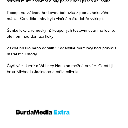
sorbitol může nadýmat a bílý povlak není plíseň ani špína
Recept na vláčnou hrnkovou bábovku z pomazánkového
másla: Co udělat, aby byla vláčná a šla dobře vyklopit
Šunkofleky z remosky: Z koupených těstovin uvaříme levně,
ale není nad domácí fleky
Zakrýt bříško nebo odhalit? Kodaňské maminky boří pravidla
mateřství i módy
Čtyři věci, které o Whitney Houston možná nevíte: Odmítl ji
bratr Michaela Jacksona a měla milenku