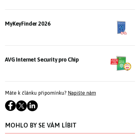
MyKeyFinder 2026
MyKeyFinder 2026
AVG Internet Security pro Chip
AVG Internet Security pro Chip
Máte k článku připomínku?
Napište nám
MOHLO BY SE VÁM LÍBIT