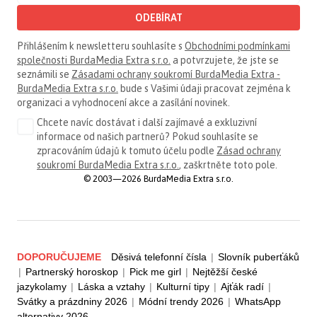
ODEBÍRAT
Přihlášením k newsletteru souhlasíte s
Obchodními podmínkami
společnosti BurdaMedia Extra s.r.o.
a potvrzujete, že jste se
seznámili se
Zásadami ochrany soukromí BurdaMedia Extra -
BurdaMedia Extra s.r.o.
bude s Vašimi údaji pracovat zejména k
organizaci a vyhodnocení akce a zasílání novinek.
Chcete navíc dostávat i další zajímavé a exkluzivní
informace od našich partnerů? Pokud souhlasíte se
zpracováním údajů k tomuto účelu podle
Zásad ochrany
soukromí BurdaMedia Extra s.r.o.
, zaškrtněte toto pole.
© 2003—2026 BurdaMedia Extra s.r.o.
DOPORUČUJEME
Děsivá telefonní čísla
|
Slovník puberťáků
|
Partnerský horoskop
|
Pick me girl
|
Nejtěžší české
jazykolamy
|
Láska a vztahy
|
Kulturní tipy
|
Ajťák radí
|
Svátky a prázdniny 2026
|
Módní trendy 2026
|
WhatsApp
alternativy 2026