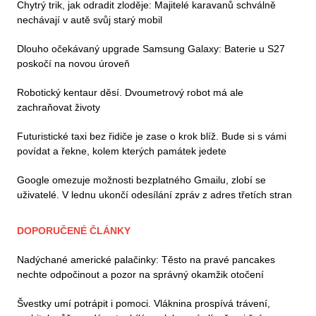
Chytrý trik, jak odradit zloděje: Majitelé karavanů schválně
nechávají v autě svůj starý mobil
Dlouho očekávaný upgrade Samsung Galaxy: Baterie u S27
poskočí na novou úroveň
Robotický kentaur děsí. Dvoumetrový robot má ale
zachraňovat životy
Futuristické taxi bez řidiče je zase o krok blíž. Bude si s vámi
povídat a řekne, kolem kterých památek jedete
Google omezuje možnosti bezplatného Gmailu, zlobí se
uživatelé. V lednu ukončí odesílání zpráv z adres třetích stran
DOPORUČENÉ ČLÁNKY
Nadýchané americké palačinky: Těsto na pravé pancakes
nechte odpočinout a pozor na správný okamžik otočení
Švestky umí potrápit i pomoci. Vláknina prospívá trávení,