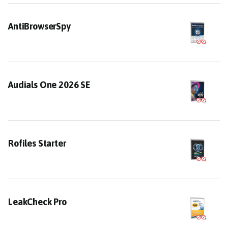
AntiBrowserSpy
AntiBrowserSpy
Audials One 2026 SE
Audials One 2026 SE
Rofiles Starter
Rofiles Starter
LeakCheck Pro
LeakCheck Pro