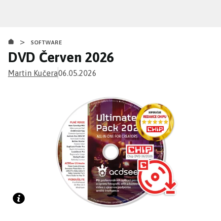
Přejít
k
hlavnímu
>
obsahu
SOFTWARE
DVD Červen 2026
Martin Kučera
06.05.2026