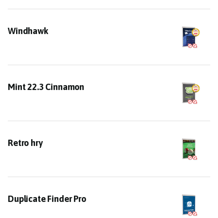
Windhawk
Windhawk
Mint 22.3 Cinnamon
Mint 22.3 Cinnamon
Retro hry
Retro hry
Duplicate Finder Pro
Duplicate Finder Pro