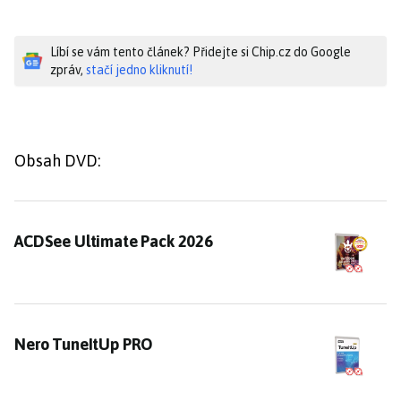
Líbí se vám tento článek? Přidejte si Chip.cz do Google
zpráv,
stačí jedno kliknutí!
Obsah DVD:
ACDSee Ultimate Pack 2026
ACDSee Ultimate Pack 2026
Nero TuneItUp PRO
Nero TuneItUp PRO