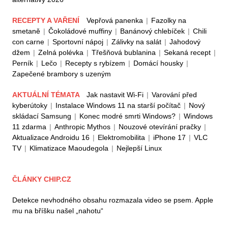
RECEPTY A VAŘENÍ
Vepřová panenka
|
Fazolky na
smetaně
|
Čokoládové muffiny
|
Banánový chlebíček
|
Chili
con carne
|
Sportovní nápoj
|
Zálivky na salát
|
Jahodový
džem
|
Zelná polévka
|
Třešňová bublanina
|
Sekaná recept
|
Perník
|
Lečo
|
Recepty s rybízem
|
Domácí housky
|
Zapečené brambory s uzeným
AKTUÁLNÍ TÉMATA
Jak nastavit Wi-Fi
|
Varování před
kyberútoky
|
Instalace Windows 11 na starší počítač
|
Nový
skládací Samsung
|
Konec modré smrti Windows?
|
Windows
11 zdarma
|
Anthropic Mythos
|
Nouzové otevírání pračky
|
Aktualizace Androidu 16
|
Elektromobilita
|
iPhone 17
|
VLC
TV
|
Klimatizace Maoudegola
|
Nejlepší Linux
ČLÁNKY CHIP.CZ
Detekce nevhodného obsahu rozmazala video se psem. Apple
mu na bříšku našel „nahotu“