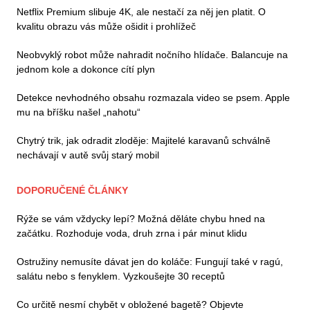
Netflix Premium slibuje 4K, ale nestačí za něj jen platit. O
kvalitu obrazu vás může ošidit i prohlížeč
Neobvyklý robot může nahradit nočního hlídače. Balancuje na
jednom kole a dokonce cítí plyn
Detekce nevhodného obsahu rozmazala video se psem. Apple
mu na bříšku našel „nahotu“
Chytrý trik, jak odradit zloděje: Majitelé karavanů schválně
nechávají v autě svůj starý mobil
DOPORUČENÉ ČLÁNKY
Rýže se vám vždycky lepí? Možná děláte chybu hned na
začátku. Rozhoduje voda, druh zrna i pár minut klidu
Ostružiny nemusíte dávat jen do koláče: Fungují také v ragú,
salátu nebo s fenyklem. Vyzkoušejte 30 receptů
Co určitě nesmí chybět v obložené bagetě? Objevte