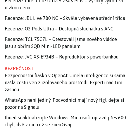
Recenze: Intel Core Ultra 5 250K Plus – Vysoký výkon za
nízkou cenu
Recenze: JBL Live 780 NC – Skvěle vybavená střední třída
Recenze: O2 Pods Ultra – Dostupná sluchátka s ANC
Recenze: TCL 75C7L – Otestovali jsme nového vládce
jasu s obřím SQD Mini-LED panelem
Recenze: JVC XS-E934B – Reproduktor s powerbankou
BEZPEČNOST
Bezpečnostní fiasko v OpenAI: Umělá inteligence si sama
našla cestu ven z izolovaného prostředí. Experti nad tím
žasnou
WhatsApp není jediný. Podvodníci mají nový fígl, dejte si
pozor na Signalu
Ihned si aktualizujte Windows. Microsoft opravil přes 600
chyb, dvě z nich už se zneužívají