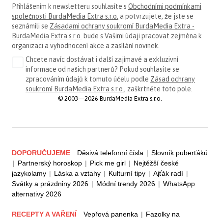
Přihlášením k newsletteru souhlasíte s
Obchodními podmínkami
společnosti BurdaMedia Extra s.r.o.
a potvrzujete, že jste se
seznámili se
Zásadami ochrany soukromí BurdaMedia Extra -
BurdaMedia Extra s.r.o.
bude s Vašimi údaji pracovat zejména k
organizaci a vyhodnocení akce a zasílání novinek.
Chcete navíc dostávat i další zajímavé a exkluzivní
informace od našich partnerů? Pokud souhlasíte se
zpracováním údajů k tomuto účelu podle
Zásad ochrany
soukromí BurdaMedia Extra s.r.o.
, zaškrtněte toto pole.
© 2003—2026 BurdaMedia Extra s.r.o.
DOPORUČUJEME
Děsivá telefonní čísla
|
Slovník puberťáků
|
Partnerský horoskop
|
Pick me girl
|
Nejtěžší české
jazykolamy
|
Láska a vztahy
|
Kulturní tipy
|
Ajťák radí
|
Svátky a prázdniny 2026
|
Módní trendy 2026
|
WhatsApp
alternativy 2026
RECEPTY A VAŘENÍ
Vepřová panenka
|
Fazolky na