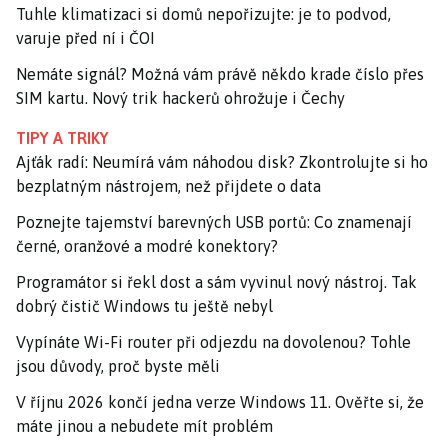
Tuhle klimatizaci si domů nepořizujte: je to podvod,
varuje před ní i ČOI
Nemáte signál? Možná vám právě někdo krade číslo přes
SIM kartu. Nový trik hackerů ohrožuje i Čechy
TIPY A TRIKY
Ajťák radí: Neumírá vám náhodou disk? Zkontrolujte si ho
bezplatným nástrojem, než přijdete o data
Poznejte tajemství barevných USB portů: Co znamenají
černé, oranžové a modré konektory?
Programátor si řekl dost a sám vyvinul nový nástroj. Tak
dobrý čistič Windows tu ještě nebyl
Vypínáte Wi-Fi router při odjezdu na dovolenou? Tohle
jsou důvody, proč byste měli
V říjnu 2026 končí jedna verze Windows 11. Ověřte si, že
máte jinou a nebudete mít problém