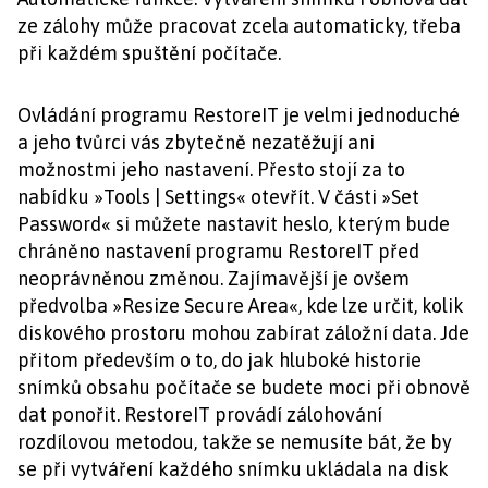
ze zálohy může pracovat zcela automaticky, třeba
při každém spuštění počítače.
Ovládání programu RestoreIT je velmi jednoduché
a jeho tvůrci vás zbytečně nezatěžují ani
možnostmi jeho nastavení. Přesto stojí za to
nabídku »Tools | Settings« otevřít. V části »Set
Password« si můžete nastavit heslo, kterým bude
chráněno nastavení programu RestoreIT před
neoprávněnou změnou. Zajímavější je ovšem
předvolba »Resize Secure Area«, kde lze určit, kolik
diskového prostoru mohou zabírat záložní data. Jde
přitom především o to, do jak hluboké historie
snímků obsahu počítače se budete moci při obnově
dat ponořit. RestoreIT provádí zálohování
rozdílovou metodou, takže se nemusíte bát, že by
se při vytváření každého snímku ukládala na disk