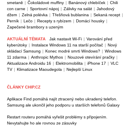
smetaně
|
Čokoládové muffiny
|
Banánový chlebíček
|
Chili
con carne
|
Sportovní nápoj
|
Zálivky na salát
|
Jahodový
džem
|
Zelná polévka
|
Třešňová bublanina
|
Sekaná recept
|
Perník
|
Lečo
|
Recepty s rybízem
|
Domácí housky
|
Zapečené brambory s uzeným
AKTUÁLNÍ TÉMATA
Jak nastavit Wi-Fi
|
Varování před
kyberútoky
|
Instalace Windows 11 na starší počítač
|
Nový
skládací Samsung
|
Konec modré smrti Windows?
|
Windows
11 zdarma
|
Anthropic Mythos
|
Nouzové otevírání pračky
|
Aktualizace Androidu 16
|
Elektromobilita
|
iPhone 17
|
VLC
TV
|
Klimatizace Maoudegola
|
Nejlepší Linux
ČLÁNKY CHIP.CZ
Aplikace Find pomáhá najít ztracený nebo ukradený telefon.
Samsung ale ukončil jeho podporu u starších telefonů Galaxy
Restart routeru pomáhá vyřešit problémy s připojením.
Nevytahujte ho ale rovnou ze zásuvky