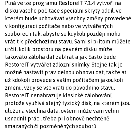
Plná verze programu RestoreIT 7.1.4 vytvoří na
disku vašeho počítače speciální skrytý oddíl, ve
kterém bude uchovávat všechny změny provedené
v konfiguraci počítače nebo ve vytvářených
souborech tak, abyste se kdykoli později mohli
vrátit k předchozímu stavu. Sami si přitom můžete
určit, kolik prostoru na pevném disku může
takováto záloha dat zabírat a jak často bude
RestoreIT vytvářet záložní snímky. Stejně tak je
možné nastavit pravidelnou obnovu dat, takže ať
už kdokoli provede s vaším počítačem jakoukoli
změnu, vždy se vše vrátí do původního stavu.
RestoreIT nenahrazuje klasické zálohování,
protože využívá stejný fyzický disk, na kterém jsou
uložena všechna data, ovšem může vám velmi
usnadnit práci, třeba při obnově nechtěně
smazaných či pozměněných souborů.