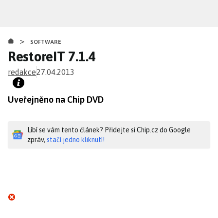
Přejít
k
hlavnímu
>
obsahu
SOFTWARE
RestoreIT 7.1.4
redakce
27.04.2013
Uveřejněno na Chip DVD
Líbí se vám tento článek? Přidejte si Chip.cz do Google
zpráv,
stačí jedno kliknutí!