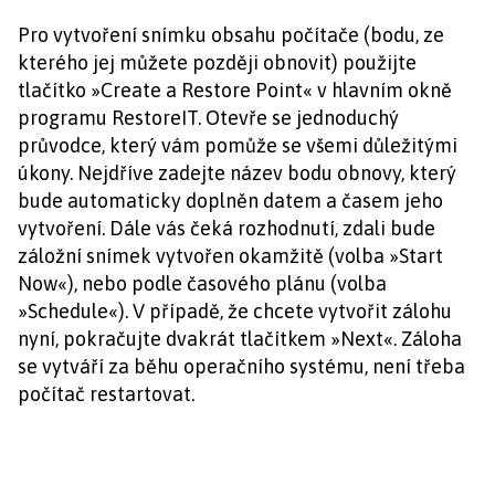
Pro vytvoření snímku obsahu počítače (bodu, ze
kterého jej můžete později obnovit) použijte
tlačítko »Create a Restore Point« v hlavním okně
programu RestoreIT. Otevře se jednoduchý
průvodce, který vám pomůže se všemi důležitými
úkony. Nejdříve zadejte název bodu obnovy, který
bude automaticky doplněn datem a časem jeho
vytvoření. Dále vás čeká rozhodnutí, zdali bude
záložní snímek vytvořen okamžitě (volba »Start
Now«), nebo podle časového plánu (volba
»Schedule«). V případě, že chcete vytvořit zálohu
nyní, pokračujte dvakrát tlačítkem »Next«. Záloha
se vytváří za běhu operačního systému, není třeba
počítač restartovat.