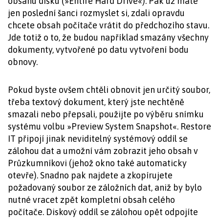
obsahu disku (»Entire Hard Drive«). Pak už máte
jen poslední šanci rozmyslet si, zdali opravdu
chcete obsah počítače vrátit do předchozího stavu.
Jde totiž o to, že budou například smazány všechny
dokumenty, vytvořené po datu vytvoření bodu
obnovy.
Pokud byste ovšem chtěli obnovit jen určitý soubor,
třeba textový dokument, který jste nechtěně
smazali nebo přepsali, použijte po výběru snímku
systému volbu »Preview System Snapshot«. Restore
IT připojí jinak neviditelný systémový oddíl se
zálohou dat a umožní vám zobrazit jeho obsah v
Průzkumníkovi (jehož okno také automaticky
otevře). Snadno pak najdete a zkopírujete
požadovaný soubor ze záložních dat, aniž by bylo
nutné vracet zpět kompletní obsah celého
počítače. Diskový oddíl se zálohou opět odpojíte