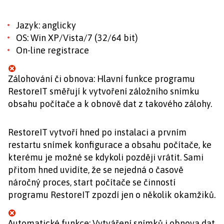
Jazyk: anglicky
OS: Win XP/Vista/7 (32/64 bit)
On-line registrace
Zálohování či obnova: Hlavní funkce programu
RestoreIT směřují k vytvoření záložního snímku
obsahu počítače a k obnově dat z takového zálohy.
RestoreIT vytvoří hned po instalaci a prvním
restartu snímek konfigurace a obsahu počítače, ke
kterému je možné se kdykoli později vrátit. Sami
přitom hned uvidíte, že se nejedná o časově
náročný proces, start počítače se činností
programu RestoreIT zpozdí jen o několik okamžiků.
Automatické funkce: Vytváření snímků i obnova dat