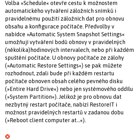
Volba »Schedule« otevře cestu k možnostem
automatického vytváření záložních snímků i
pravidelnému použití záložních dat pro obnovu
obsahu a konfigurace počítače. Předvolby v
nabídce »Automatic System Snapshot Settings«
umožňují vytváření bodů obnovy v pravidelných
(několika)hodinových intervalech, nebo při každém
spuštění počítače. U obnovy počítače ze zálohy
(»Automatic Restore Settings«) se pak můžete
rozhodnout, zdali bude při každém restartu
počítače obnoven obsah celého pevného disku
(»Entire Hard Drive«) nebo jen systémového oddílu
(»System Partition«). Jelikož je pro obnovu dat
nezbytný restart počítače, nabízí RestoreIT i
možnost pravidelných restartů v zadanou dobu
(»Reboot client computer at…«).