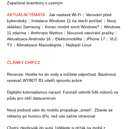
Zapečené brambory s uzeným
AKTUÁLNÍ TÉMATA
Jak nastavit Wi-Fi
|
Varování před
kyberútoky
|
Instalace Windows 11 na starší počítač
|
Nový
skládací Samsung
|
Konec modré smrti Windows?
|
Windows
11 zdarma
|
Anthropic Mythos
|
Nouzové otevírání pračky
|
Aktualizace Androidu 16
|
Elektromobilita
|
iPhone 17
|
VLC
TV
|
Klimatizace Maoudegola
|
Nejlepší Linux
ČLÁNKY CHIP.CZ
Recenze: Hodíte ho do vody a můžete odpočívat. Bazénový
vysavač WYBOT B1 ušetří spoustu práce
Digitální kolonialismus narazil. Farmáři odmítli 546 milionů za
půdu pro obří datacentrum
Nový podvod vám do mobilu propašuje „smetí“. Zbavte se
reklamy po hovoru dřív, než vás začne otravovat
Chytrý zlepšovák do auta: Udělejte si držák na mobil z