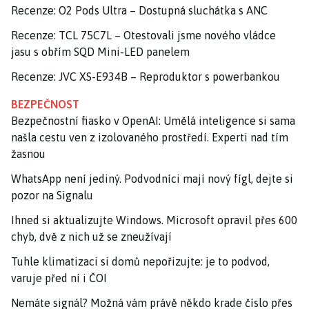
Recenze: O2 Pods Ultra – Dostupná sluchátka s ANC
Recenze: TCL 75C7L – Otestovali jsme nového vládce
jasu s obřím SQD Mini-LED panelem
Recenze: JVC XS-E934B – Reproduktor s powerbankou
BEZPEČNOST
Bezpečnostní fiasko v OpenAI: Umělá inteligence si sama
našla cestu ven z izolovaného prostředí. Experti nad tím
žasnou
WhatsApp není jediný. Podvodníci mají nový fígl, dejte si
pozor na Signalu
Ihned si aktualizujte Windows. Microsoft opravil přes 600
chyb, dvě z nich už se zneužívají
Tuhle klimatizaci si domů nepořizujte: je to podvod,
varuje před ní i ČOI
Nemáte signál? Možná vám právě někdo krade číslo přes