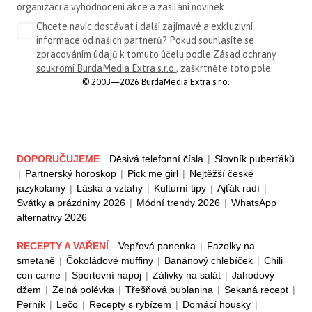
organizaci a vyhodnocení akce a zasílání novinek.
Chcete navíc dostávat i další zajímavé a exkluzivní
informace od našich partnerů? Pokud souhlasíte se
zpracováním údajů k tomuto účelu podle
Zásad ochrany
soukromí BurdaMedia Extra s.r.o.
, zaškrtněte toto pole.
© 2003—2026 BurdaMedia Extra s.r.o.
DOPORUČUJEME
Děsivá telefonní čísla
|
Slovník puberťáků
|
Partnerský horoskop
|
Pick me girl
|
Nejtěžší české
jazykolamy
|
Láska a vztahy
|
Kulturní tipy
|
Ajťák radí
|
Svátky a prázdniny 2026
|
Módní trendy 2026
|
WhatsApp
alternativy 2026
RECEPTY A VAŘENÍ
Vepřová panenka
|
Fazolky na
smetaně
|
Čokoládové muffiny
|
Banánový chlebíček
|
Chili
con carne
|
Sportovní nápoj
|
Zálivky na salát
|
Jahodový
džem
|
Zelná polévka
|
Třešňová bublanina
|
Sekaná recept
|
Perník
|
Lečo
|
Recepty s rybízem
|
Domácí housky
|