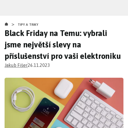
Přejít
k
hlavnímu
>
obsahu
TIPY A TRIKY
Black Friday na Temu: vybrali
jsme největší slevy na
příslušenství pro vaši elektroniku
Jakub Fišer
26.11.2023