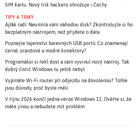
SIM kartu. Nový trik hackerů ohrožuje i Čechy
TIPY A TRIKY
Ajťák radí: Neumírá vám náhodou disk? Zkontrolujte si ho
bezplatným nástrojem, než přijdete o data
Poznejte tajemství barevných USB portů: Co znamenají
černé, oranžové a modré konektory?
Programátor si řekl dost a sám vyvinul nový nástroj. Tak
dobrý čistič Windows tu ještě nebyl
Vypínáte Wi-Fi router při odjezdu na dovolenou? Tohle
jsou důvody, proč byste měli
V říjnu 2026 končí jedna verze Windows 11. Ověřte si, že
máte jinou a nebudete mít problém