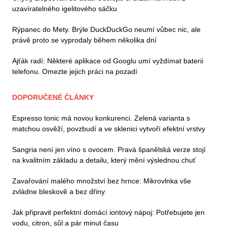
uzavíratelného igelitového sáčku
Rýpanec do Mety. Brýle DuckDuckGo neumí vůbec nic, ale
právě proto se vyprodaly během několika dní
Ajťák radí: Některé aplikace od Googlu umí vyždímat baterii
telefonu. Omezte jejich práci na pozadí
DOPORUČENÉ ČLÁNKY
Espresso tonic má novou konkurenci. Zelená varianta s
matchou osvěží, povzbudí a ve sklenici vytvoří efektní vrstvy
Sangria není jen víno s ovocem. Pravá španělská verze stojí
na kvalitním základu a detailu, který mění výslednou chuť
Zavařování malého množství bez hrnce: Mikrovlnka vše
zvládne bleskově a bez dřiny
Jak připravit perfektní domácí iontový nápoj: Potřebujete jen
vodu, citron, sůl a pár minut času