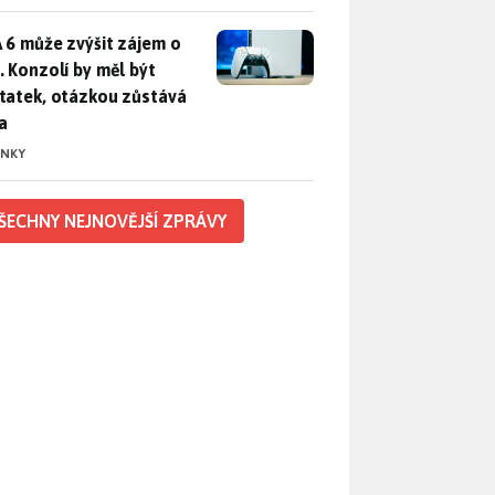
 6 může zvýšit zájem o PS5. Konzolí by měl být dostatek, otáz
 6 může zvýšit zájem o
. Konzolí by měl být
tatek, otázkou zůstává
a
INKY
ŠECHNY NEJNOVĚJŠÍ ZPRÁVY