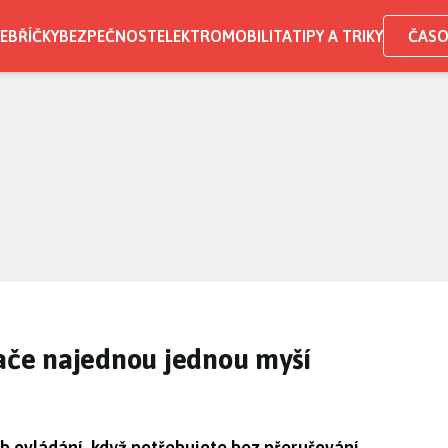
EBŘÍČKY
BEZPEČNOST
ELEKTROMOBILITA
TIPY A TRIKY
ČASO
tače najednou jednou myší
 ovládání, když potřebujete bez přerušování