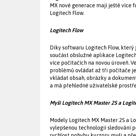
MX nové generace mají ještě více f
Logitech Flow.
Logitech Flow
Díky softwaru Logitech Flow, který 
součást obslužné aplikace Logitec
více počítačích na novou úroveň. 
problémů ovládat až tři počítače j
vkládat obsah, obrázky a dokument
a má přehledné uživatelské prostře
Myši Logitech MX Master 2S a Logi
Modely Logitech MX Master 2S a L
vylepšenou technologií sledování p
rychlost pohybu kurzoru myši a přes