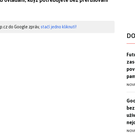
hip.cz do Google zpráv,
stačí jedno kliknutí!
DO
Futu
Futu
zase
pov
pam
NOV
Goo
Goo
bez
uživ
nej
NOV