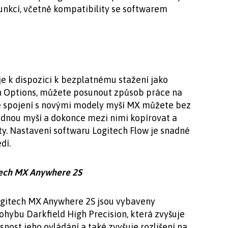
unkcí, včetně kompatibility se softwarem
je k dispozici k bezplatnému stažení jako
h Options, můžete posunout způsob práce na
Ve spojení s novými modely myší MX můžete bez
ednou myší a dokonce mezi nimi kopírovat a
y. Nastavení softwaru Logitech Flow je snadné
dí.
tech MX Anywhere 2S
ogitech MX Anywhere 2S jsou vybaveny
ohybu Darkfield High Precision, která zvyšuje
nost jeho ovládání a také zvyšuje rozlišení na