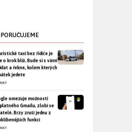
PORUČUJEME
ristické taxi bez řidiče je zase o krok blíž. Bude si s vámi p
ristické taxi bez řidiče je
 o krok blíž. Bude si s vámi
ídat a řekne, kolem kterých
átek jedete
INKY
gle omezuje možnosti bezplatného Gmailu, zlobí se uživatelé. 
gle omezuje možnosti
platného Gmailu, zlobí se
atelé. Brzy zruší jednu z
oblíbenějších funkcí
INKY