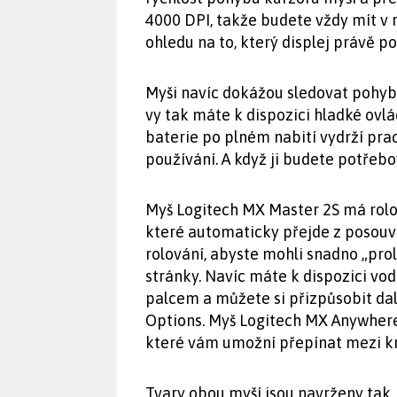
4000 DPI, takže budete vždy mít v 
ohledu na to, který displej právě po
Myši navíc dokážou sledovat pohyb 
vy tak máte k dispozici hladké ovlá
baterie po plném nabití vydrží prac
používání. A když ji budete potřebov
Myš Logitech MX Master 2S má rolova
které automaticky přejde z posouvá
rolování, abyste mohli snadno „p
stránky. Navíc máte k dispozici v
palcem a můžete si přizpůsobit da
Options. Myš Logitech MX Anywhere 2
které vám umožní přepínat mezi k
Tvary obou myší jsou navrženy tak,