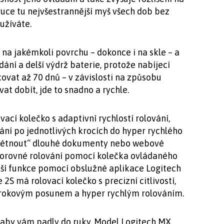
ruce tu nejvšestrannější myš všech dob bez
užíváte.
na jakémkoli povrchu – dokonce i na skle – a
dání a delší výdrž baterie, protože nabíjecí
ovat až 70 dnů – v závislosti na způsobu
at dobít, jde to snadno a rychle.
cí kolečko s adaptivní rychlostí rolování,
ní po jednotlivých krocích do hyper rychlého
rolétnout“ dlouhé dokumenty nebo webové
odorovné rolování pomocí kolečka ovládaného
lší funkce pomocí obslužné aplikace Logitech
S má rolovací kolečko s precizní citlivostí,
rokovým posunem a hyper rychlým rolováním.
 aby vám padly do ruky. Model Logitech MX