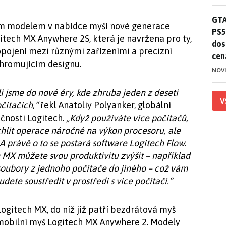
GTA
GTA
ším modelem v nabídce myší nové generace
PS5
itech MX Anywhere 2S, která je navržena pro ty,
dos
pojení mezi různými zařízeními a precizní
cen
hromujícím designu.
NOV
li jsme do nové éry, kde zhruba jeden z deseti
V
čítačích,“
řekl Anatoliy Polyanker, globální
ečnosti Logitech.
„Když používáte více počítačů,
hlit operace náročné na výkon procesoru, ale
A právě o to se postará software Logitech Flow.
MX můžete svou produktivitu zvýšit – například
soubory z jednoho počítače do jiného – což vám
dete soustředit v prostředí s více počítači.“
Logitech MX, do níž již patří bezdrátová myš
mobilní myš Logitech MX Anywhere 2. Modely