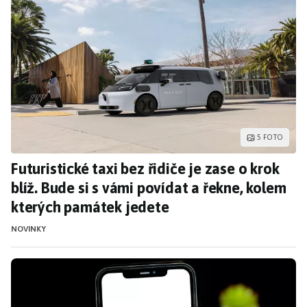
Futuristické taxi bez řidiče je zase o krok b
5 FOTO
Futuristické taxi bez řidiče je zase o krok
blíž. Bude si s vámi povídat a řekne, kolem
kterých památek jedete
NOVINKY
Google omezuje možnosti bezplatného Gmailu,