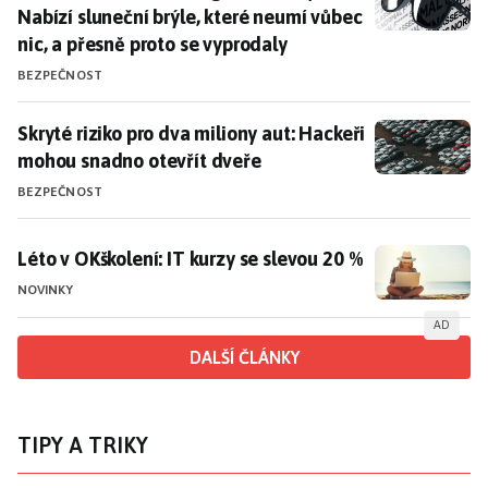
Nabízí sluneční brýle, které neumí vůbec
nic, a přesně proto se vyprodaly
BEZPEČNOST
Skryté riziko pro dva miliony aut: Hackeři mohou snad
Skryté riziko pro dva miliony aut: Hackeři
mohou snadno otevřít dveře
BEZPEČNOST
Léto v OKškolení: IT kurzy se slevou 20 %
Léto v OKškolení: IT kurzy se slevou 20 %
NOVINKY
AD
DALŠÍ ČLÁNKY
TIPY A TRIKY