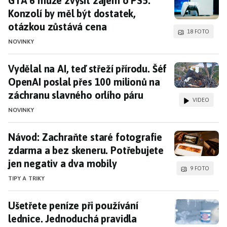
GTA 6 může zvýšit zájem o PS5.
Konzolí by měl být dostatek,
otázkou zůstává cena
18 FOTO
NOVINKY
Vydělal na AI, teď střeží přírodu. Šéf OpenAI po
Vydělal na AI, teď střeží přírodu. Šéf
OpenAI poslal přes 100 milionů na
záchranu slavného orlího páru
VIDEO
NOVINKY
Návod: Zachraňte staré fotografie zdarma a bez
Návod: Zachraňte staré fotografie
zdarma a bez skeneru. Potřebujete
jen negativ a dva mobily
9 FOTO
TIPY A TRIKY
Ušetřete peníze při používání lednice. Jednodu
Ušetřete peníze při používání
lednice. Jednoduchá pravidla