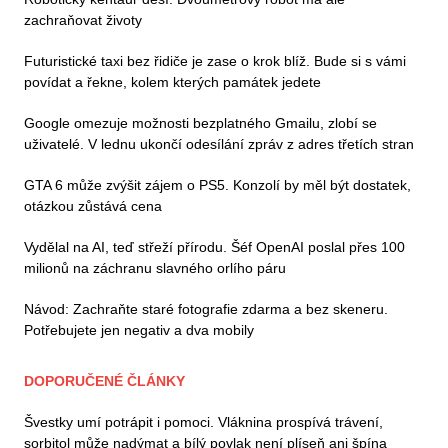
zachraňovat životy
Futuristické taxi bez řidiče je zase o krok blíž. Bude si s vámi
povídat a řekne, kolem kterých památek jedete
Google omezuje možnosti bezplatného Gmailu, zlobí se
uživatelé. V lednu ukončí odesílání zpráv z adres třetích stran
GTA 6 může zvýšit zájem o PS5. Konzolí by měl být dostatek,
otázkou zůstává cena
Vydělal na AI, teď střeží přírodu. Šéf OpenAI poslal přes 100
milionů na záchranu slavného orlího páru
Návod: Zachraňte staré fotografie zdarma a bez skeneru.
Potřebujete jen negativ a dva mobily
DOPORUČENÉ ČLÁNKY
Švestky umí potrápit i pomoci. Vláknina prospívá trávení,
sorbitol může nadýmat a bílý povlak není plíseň ani špína