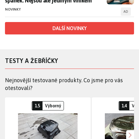
spánek. Nejsou ale jediným viníkem
NOVINKY
AD
DALŠÍ NOVINKY
TESTY A ŽEBŘÍČKY
Nejnovější testované produkty. Co jsme pro vás
otestovali?
Bezdrátový bazénový vysavač
T
1.5
Výborný
1.4
Výb