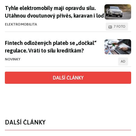
Tyhle elektromobily mají opravdu sílu. Utáhnou dvout
Tyhle elektromobily mají opravdu sílu.
Utáhnou dvoutunový přívěs, karavan i loď
ELEKTROMOBILITA
7 FOTO
Fintech odložených plateb se „dočkal“ regulace. Vrátí
Fintech odložených plateb se „dočkal“
regulace. Vrátí to sílu kreditkám?
NOVINKY
AD
DALŠÍ ČLÁNKY
DALŠÍ ČLÁNKY