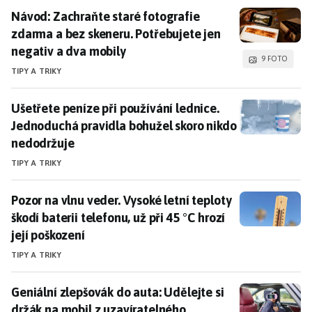
Návod: Zachraňte staré fotografie zdarma a bez skene
Návod: Zachraňte staré fotografie
zdarma a bez skeneru. Potřebujete jen
negativ a dva mobily
9 FOTO
TIPY A TRIKY
Ušetřete peníze při používání lednice. Jednoduchá pr
Ušetřete peníze při používání lednice.
Jednoduchá pravidla bohužel skoro nikdo
nedodržuje
TIPY A TRIKY
Pozor na vlnu veder. Vysoké letní teploty škodí baterii 
Pozor na vlnu veder. Vysoké letní teploty
škodí baterii telefonu, už při 45 °C hrozí
její poškození
TIPY A TRIKY
Geniální zlepšovák do auta: Udělejte si držák na mobi
Geniální zlepšovák do auta: Udělejte si
držák na mobil z uzavíratelného