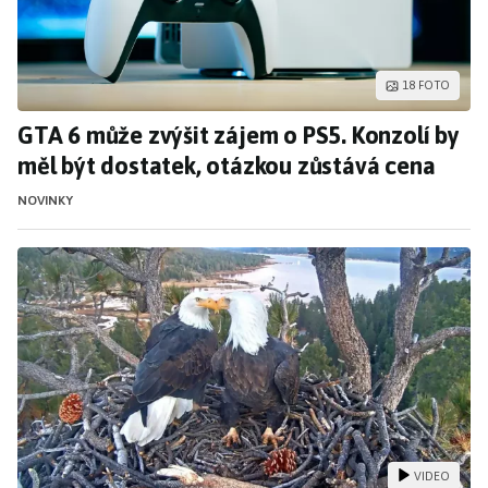
18 FOTO
GTA 6 může zvýšit zájem o PS5. Konzolí by
měl být dostatek, otázkou zůstává cena
NOVINKY
Vydělal na AI, teď střeží přírodu. Šéf OpenA
VIDEO