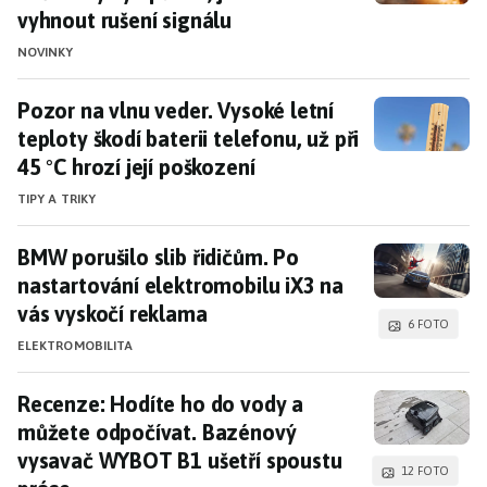
vyhnout rušení signálu
NOVINKY
Pozor na vlnu veder. Vysoké letní teploty škodí ba
Pozor na vlnu veder. Vysoké letní
teploty škodí baterii telefonu, už při
45 °C hrozí její poškození
TIPY A TRIKY
BMW porušilo slib řidičům. Po nastartování ele
BMW porušilo slib řidičům. Po
nastartování elektromobilu iX3 na
vás vyskočí reklama
6 FOTO
ELEKTROMOBILITA
Recenze: Hodíte ho do vody a můžete odpočívat
Recenze: Hodíte ho do vody a
můžete odpočívat. Bazénový
vysavač WYBOT B1 ušetří spoustu
12 FOTO