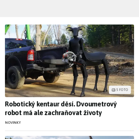
Přejít
k
hlavnímu
obsahu
Robotický kentaur děsí. Dvoumetrový robot 
5 FOTO
Robotický kentaur děsí. Dvoumetrový
robot má ale zachraňovat životy
NOVINKY