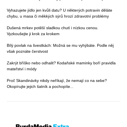
Vyhazujete jídlo jen kvůli datu? U některých potravin děláte
chybu, u masa či měkkých sýrů hrozí zdravotní problémy
Dušená mrkev potěší sladkou chutí i nízkou cenou.
Vyzkoušejte ji krok za krokem
Bílý povlak na švestkách: Možná se mu vyhýbáte. Podle něj
však poznáte čerstvost
Zakrýt bříško nebo odhalit? Kodaňské maminky boří pravidla
mateřství i módy
Proč Skandinávky nikdy neříkají, že nemají co na sebe?
Okopírujte jejich šatník a pochopíte...