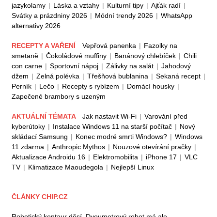
jazykolamy
|
Láska a vztahy
|
Kulturní tipy
|
Ajťák radí
|
Svátky a prázdniny 2026
|
Módní trendy 2026
|
WhatsApp
alternativy 2026
RECEPTY A VAŘENÍ
Vepřová panenka
|
Fazolky na
smetaně
|
Čokoládové muffiny
|
Banánový chlebíček
|
Chili
con carne
|
Sportovní nápoj
|
Zálivky na salát
|
Jahodový
džem
|
Zelná polévka
|
Třešňová bublanina
|
Sekaná recept
|
Perník
|
Lečo
|
Recepty s rybízem
|
Domácí housky
|
Zapečené brambory s uzeným
AKTUÁLNÍ TÉMATA
Jak nastavit Wi-Fi
|
Varování před
kyberútoky
|
Instalace Windows 11 na starší počítač
|
Nový
skládací Samsung
|
Konec modré smrti Windows?
|
Windows
11 zdarma
|
Anthropic Mythos
|
Nouzové otevírání pračky
|
Aktualizace Androidu 16
|
Elektromobilita
|
iPhone 17
|
VLC
TV
|
Klimatizace Maoudegola
|
Nejlepší Linux
ČLÁNKY CHIP.CZ
Robotický kentaur děsí. Dvoumetrový robot má ale