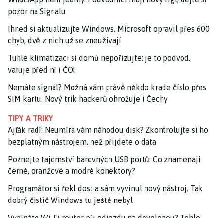
pozor na Signalu
Ihned si aktualizujte Windows. Microsoft opravil přes 600
chyb, dvě z nich už se zneužívají
Tuhle klimatizaci si domů nepořizujte: je to podvod,
varuje před ní i ČOI
Nemáte signál? Možná vám právě někdo krade číslo přes
SIM kartu. Nový trik hackerů ohrožuje i Čechy
TIPY A TRIKY
Ajťák radí: Neumírá vám náhodou disk? Zkontrolujte si ho
bezplatným nástrojem, než přijdete o data
Poznejte tajemství barevných USB portů: Co znamenají
černé, oranžové a modré konektory?
Programátor si řekl dost a sám vyvinul nový nástroj. Tak
dobrý čistič Windows tu ještě nebyl
Vypínáte Wi-Fi router při odjezdu na dovolenou? Tohle