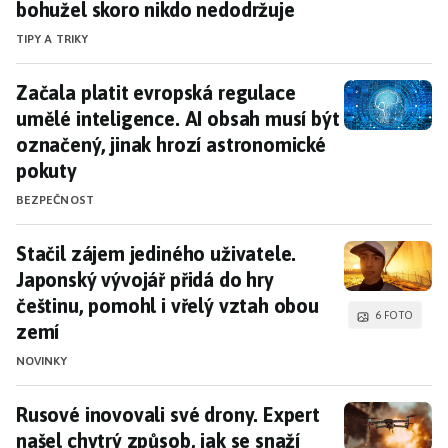
bohužel skoro nikdo nedodržuje
TIPY A TRIKY
Začala platit evropská regulace umělé inteligen
Začala platit evropská regulace
umělé inteligence. AI obsah musí být
označený, jinak hrozí astronomické
pokuty
BEZPEČNOST
Stačil zájem jediného uživatele. Japonský vývoj
Stačil zájem jediného uživatele.
Japonský vývojář přidá do hry
češtinu, pomohl i vřelý vztah obou
6 FOTO
zemí
NOVINKY
Rusové inovovali své drony. Expert našel chytrý 
Rusové inovovali své drony. Expert
našel chytrý způsob, jak se snaží