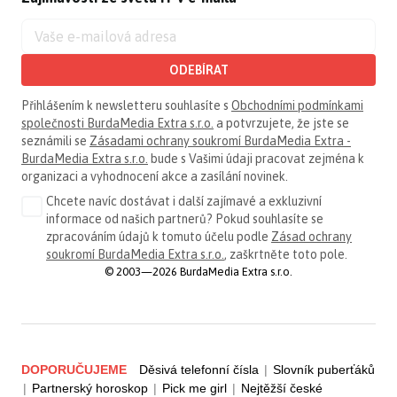
ODEBÍRAT
Přihlášením k newsletteru souhlasíte s
Obchodními podmínkami
společnosti BurdaMedia Extra s.r.o.
a potvrzujete, že jste se
seznámili se
Zásadami ochrany soukromí BurdaMedia Extra -
BurdaMedia Extra s.r.o.
bude s Vašimi údaji pracovat zejména k
organizaci a vyhodnocení akce a zasílání novinek.
Chcete navíc dostávat i další zajímavé a exkluzivní
informace od našich partnerů? Pokud souhlasíte se
zpracováním údajů k tomuto účelu podle
Zásad ochrany
soukromí BurdaMedia Extra s.r.o.
, zaškrtněte toto pole.
© 2003—2026 BurdaMedia Extra s.r.o.
DOPORUČUJEME
Děsivá telefonní čísla
|
Slovník puberťáků
|
Partnerský horoskop
|
Pick me girl
|
Nejtěžší české