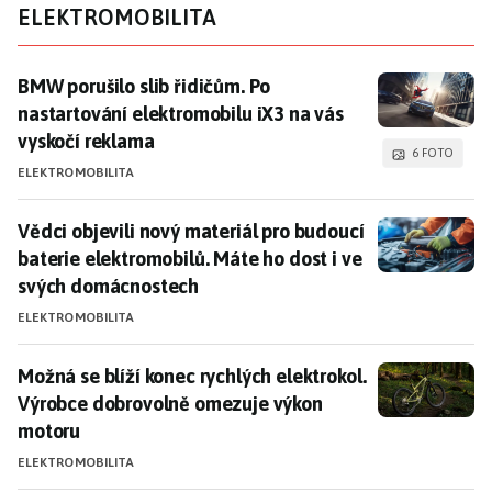
ELEKTROMOBILITA
BMW porušilo slib řidičům. Po nastartování elektromo
BMW porušilo slib řidičům. Po
nastartování elektromobilu iX3 na vás
vyskočí reklama
6 FOTO
ELEKTROMOBILITA
Vědci objevili nový materiál pro budoucí baterie ele
Vědci objevili nový materiál pro budoucí
baterie elektromobilů. Máte ho dost i ve
svých domácnostech
ELEKTROMOBILITA
Možná se blíží konec rychlých elektrokol. Výrobce d
Možná se blíží konec rychlých elektrokol.
Výrobce dobrovolně omezuje výkon
motoru
ELEKTROMOBILITA