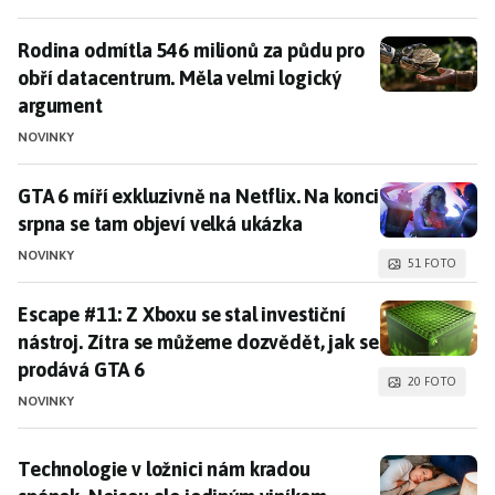
Rodina odmítla 546 milionů za půdu pro obří datacen
Rodina odmítla 546 milionů za půdu pro
obří datacentrum. Měla velmi logický
argument
NOVINKY
GTA 6 míří exkluzivně na Netflix. Na konci srpna se t
GTA 6 míří exkluzivně na Netflix. Na konci
srpna se tam objeví velká ukázka
NOVINKY
51 FOTO
Escape #11: Z Xboxu se stal investiční nástroj. Zítra
Escape #11: Z Xboxu se stal investiční
nástroj. Zítra se můžeme dozvědět, jak se
prodává GTA 6
20 FOTO
NOVINKY
Technologie v ložnici nám kradou spánek. Nejsou ale
Technologie v ložnici nám kradou