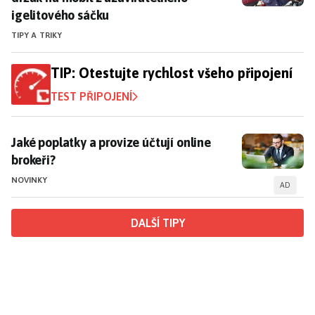
igelitového sáčku
TIPY A TRIKY
TIP: Otestujte rychlost všeho připojení
TEST PŘIPOJENÍ
Jaké poplatky a provize účtují online brokeři?
Jaké poplatky a provize účtují online
brokeři?
NOVINKY
AD
DALŠÍ TIPY