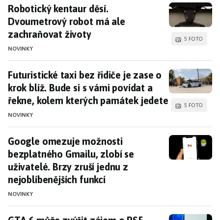
Robotický kentaur děsí. Dvoumetrový robot má 
Robotický kentaur děsí.
Dvoumetrový robot má ale
zachraňovat životy
5 FOTO
NOVINKY
Futuristické taxi bez řidiče je zase o krok blíž
Futuristické taxi bez řidiče je zase o
krok blíž. Bude si s vámi povídat a
řekne, kolem kterých památek jedete
5 FOTO
NOVINKY
Google omezuje možnosti bezplatného Gmailu, zlo
Google omezuje možnosti
bezplatného Gmailu, zlobí se
uživatelé. Brzy zruší jednu z
nejoblíbenějších funkcí
NOVINKY
GTA 6 může zvýšit zájem o PS5. Konzolí by měl 