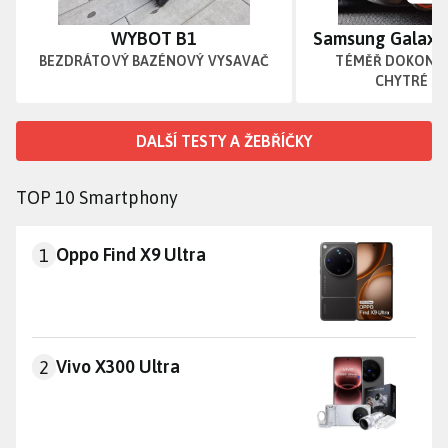
Dalš
WYBOT B1
Samsung Galaxy 
BEZDRÁTOVÝ BAZÉNOVÝ VYSAVAČ
TÉMĚŘ DOKONAL
CHYTRÉ H
DALŠÍ TESTY A ŽEBŘÍČKY
TOP 10 Smartphony
Oppo Find X9 Ultra
Oppo Find X9 Ultra
1
Vivo X300 Ultra
Vivo X300 Ultra
2