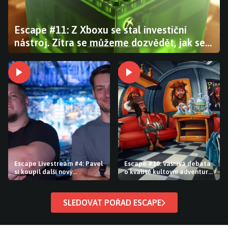
Escape #11: Z Xboxu se stal investiční
nástroj. Zítra se můžeme dozvědět, jak se
prodává GTA 6
Escape Livestream #4: Pavel
Escape #10: Vášnivá debata
si koupil další nový
o kvalitě kultovní adventury.
hardware a PlayStation i
Bethesda je pod tlakem
Xbox stále řeší problémy s
kvůli Falloutu a The Elder
hrami
Scrolls
SLEDOVAT POŘAD ESCAPE