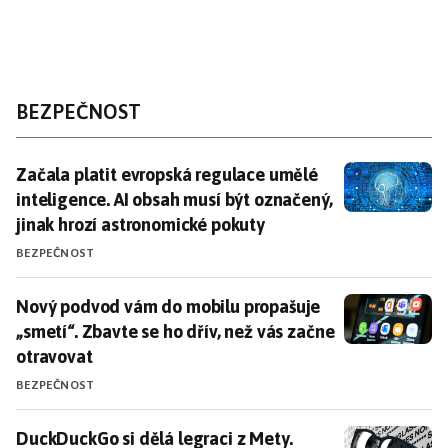
BEZPEČNOST
Začala platit evropská regulace umělé inteligence. A
Začala platit evropská regulace umělé
inteligence. AI obsah musí být označený,
jinak hrozí astronomické pokuty
BEZPEČNOST
Nový podvod vám do mobilu propašuje „smetí“. Zbavte 
Nový podvod vám do mobilu propašuje
„smetí“. Zbavte se ho dřív, než vás začne
otravovat
BEZPEČNOST
DuckDuckGo si dělá legraci z Mety. Nabízí sluneční br
DuckDuckGo si dělá legraci z Mety.