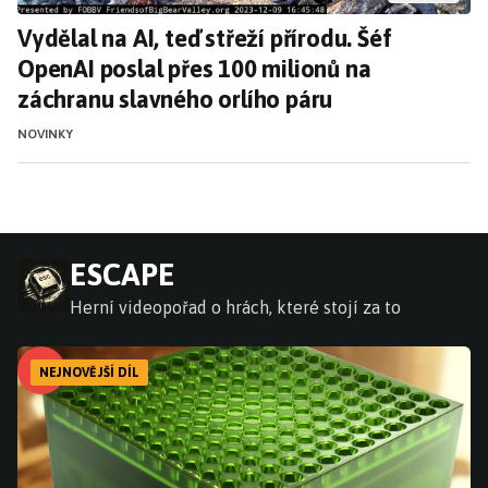
Vydělal na AI, teď střeží přírodu. Šéf
OpenAI poslal přes 100 milionů na
záchranu slavného orlího páru
NOVINKY
ESCAPE
Herní videopořad o hrách, které stojí za to
NEJNOVĚJŠÍ DÍL