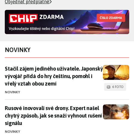
Objednat předplatné
NOVINKY
Stačil zájem jediného uživatele. Japonský vývojář při
Stačil zájem jediného uživatele. Japonský
vývojář přidá do hry češtinu, pomohl i
vřelý vztah obou zemí
6 FOTO
NOVINKY
Rusové inovovali své drony. Expert našel chytrý způsob
Rusové inovovali své drony. Expert našel
chytrý způsob, jak se snaží vyhnout rušení
signálu
NOVINKY