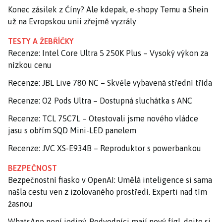
Konec zásilek z Číny? Ale kdepak, e-shopy Temu a Shein
už na Evropskou unii zřejmě vyzrály
TESTY A ŽEBŘÍČKY
Recenze: Intel Core Ultra 5 250K Plus – Vysoký výkon za
nízkou cenu
Recenze: JBL Live 780 NC – Skvěle vybavená střední třída
Recenze: O2 Pods Ultra – Dostupná sluchátka s ANC
Recenze: TCL 75C7L – Otestovali jsme nového vládce
jasu s obřím SQD Mini-LED panelem
Recenze: JVC XS-E934B – Reproduktor s powerbankou
BEZPEČNOST
Bezpečnostní fiasko v OpenAI: Umělá inteligence si sama
našla cestu ven z izolovaného prostředí. Experti nad tím
žasnou
WhatsApp není jediný. Podvodníci mají nový fígl, dejte si