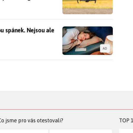
ou spánek. Nejsou ale jediným viníkem
u spánek. Nejsou ale
AD
Co jsme pro vás otestovali?
TOP 