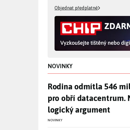
Objednat předplatné
NOVINKY
Rodina odmítla 546 mi
Rodina odmítla 546 mi
pro obří datacentrum. 
logický argument
NOVINKY