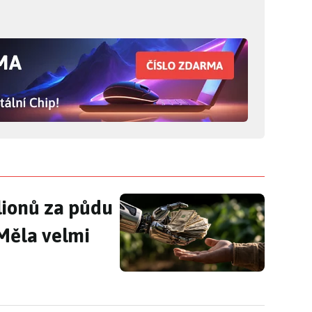
lionů za půdu pro obří datacentrum
lionů za půdu
Měla velmi