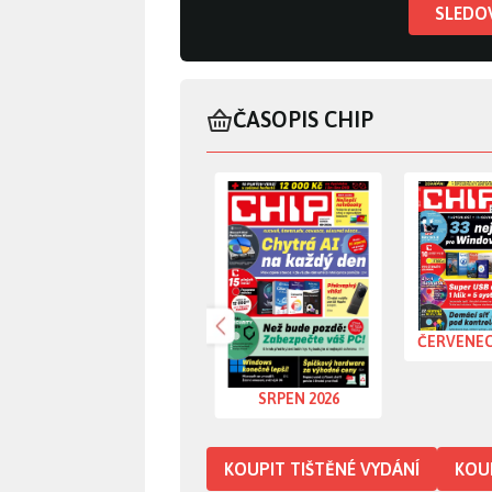
SLEDO
ČASOPIS CHIP
časopis Srpen 2026
časopis Če
Předchozí
ČERVENEC
SRPEN 2026
KOUPIT TIŠTĚNÉ VYDÁNÍ
KOUP