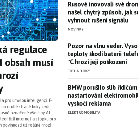
Rusové inovovali své dron
Rusové inovovali své dron
našel chytrý způsob, jak s
vyhnout rušení signálu
NOVINKY
Pozor na vlnu veder. Vysok
Pozor na vlnu veder. Vyso
ká regulace
teploty škodí baterii telef
AI obsah musí
°C hrozí její poškození
TIPY A TRIKY
hrozí
y
BMW porušilo slib řidičů
BMW porušilo slib řidičům
nastartování elektromobil
la pro umělou inteligenci. E-
vyskočí reklama
 na druhé straně linky sedí
 jasně označené všechny AI
ELEKTROMOBILITA
ůhlednější internet a stopku pro
 povinností už reálně hrozí