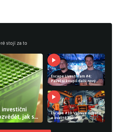
ré stojí za to
Escape Livestream #4:
Pavel si koupil další nový
hardware a PlayStation i
Xbox stále řeší problémy s
hrami
 investiční
Escape #10: Vášnivá debata
zvědět, jak se
o kvalitě kultovní
adventury. Bethesda je pod
tlakem kvůli Falloutu a The
Elder Scrolls