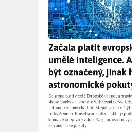
Začala platit evrops
umělé inteligence. 
být označený, jinak 
astronomické pokut
Od srpna platí v celé Evropské unii nová pravid
shopy, banky ani operátoři už nesmí skrývat, že
automatizovaný chatbot. Stejně tak musí být
fotky či videa. Brusel si od nařízení slibuje pr
klamavé deepfake videa. Za ignorování nových
astronomické pokuty.