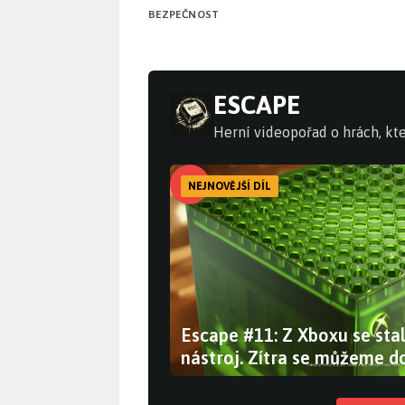
BEZPEČNOST
ESCAPE
Herní videopořad o hrách, kte
NEJNOVĚJŠÍ DÍL
Escape #11: Z Xboxu se stal
nástroj. Zítra se můžeme do
prodává GTA 6