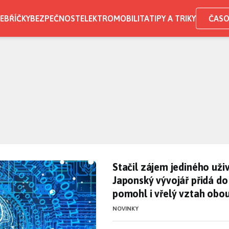
EBŘÍČKY
BEZPEČNOST
ELEKTROMOBILITA
TIPY A TRIKY
ČASO
Stačil zájem jediného uži
ská regulace umělé inteligence.
Stačil zájem jediného uživ
Japonský vývojář přidá do 
pomohl i vřelý vztah obo
NOVINKY