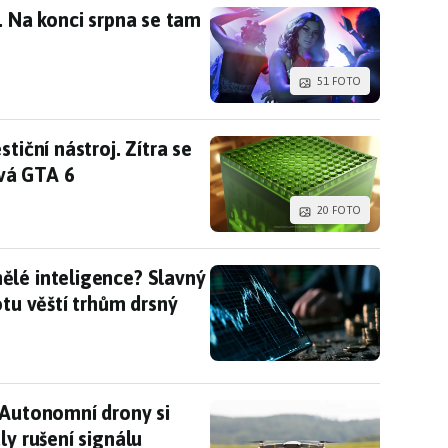
x. Na konci srpna se tam objeví velká ukázka
. Na konci srpna se tam
51 FOTO
estiční nástroj. Zítra se můžeme dozvědět, jak se
tiční nástroj. Zítra se
vá GTA 6
20 FOTO
lé inteligence? Slavný investor z filmu Sázka na 
ělé inteligence? Slavný
otu věští trhům drsný
 Autonomní drony si samy hledají cestu, aby se vy
 Autonomní drony si
ly rušení signálu