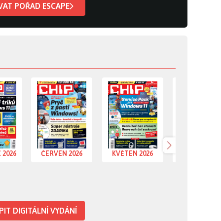
VAT POŘAD ESCAPE
rvenec 2026
časopis Červen 2026
časopis Květen 2026
časopis Dube
 2026
ČERVEN 2026
KVĚTEN 2026
DUBEN 202
Další
IT DIGITÁLNÍ VYDÁNÍ