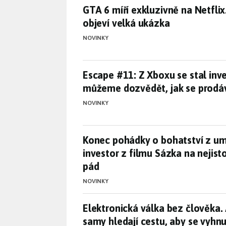
GTA 6 míří exkluzivně na Netfli
GTA 6 míří exkluzivně na Netflix
objeví velká ukázka
NOVINKY
Escape #11: Z Xboxu se stal inv
Escape #11: Z Xboxu se stal inves
můžeme dozvědět, jak se prodá
NOVINKY
Konec pohádky o bohatství z umě
Konec pohádky o bohatství z um
investor z filmu Sázka na nejist
pád
NOVINKY
Elektronická válka bez člověka.
Elektronická válka bez člověka.
samy hledají cestu, aby se vyhnu