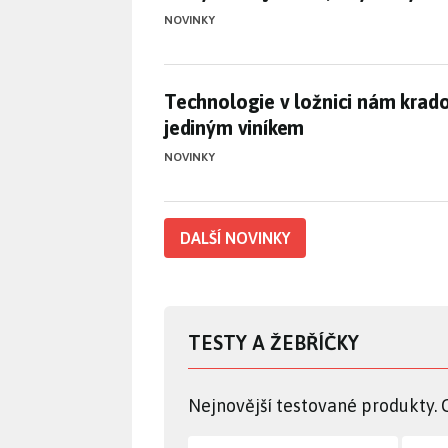
NOVINKY
Technologie v ložnici nám krad
Technologie v ložnici nám krado
jediným viníkem
NOVINKY
DALŠÍ NOVINKY
TESTY A ŽEBŘÍČKY
Nejnovější testované produkty. 