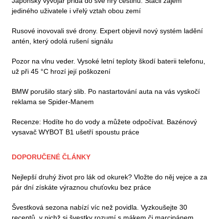
Japonský vývojář přidá do své hry češtinu. Stačil zájem
jediného uživatele i vřelý vztah obou zemí
Rusové inovovali své drony. Expert objevil nový systém ladění
antén, který odolá rušení signálu
Pozor na vlnu veder. Vysoké letní teploty škodí baterii telefonu,
už při 45 °C hrozí její poškození
BMW porušilo starý slib. Po nastartování auta na vás vyskočí
reklama se Spider-Manem
Recenze: Hodíte ho do vody a můžete odpočívat. Bazénový
vysavač WYBOT B1 ušetří spoustu práce
DOPORUČENÉ ČLÁNKY
Nejlepší druhý život pro lák od okurek? Vložte do něj vejce a za
pár dní získáte výraznou chuťovku bez práce
Švestková sezona nabízí víc než povidla. Vyzkoušejte 30
receptů, v nichž si švestky rozumí s mákem či marcipánem