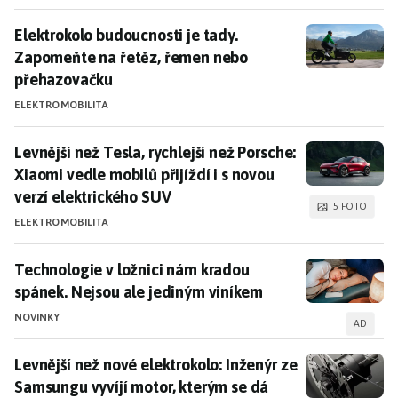
výkon a nižší emise.
Elektrokolo budoucnosti je tady. Zapomeňte na řetě
Elektrokolo budoucnosti je tady.
Elektrokola
Zapomeňte na řetěz, řemen nebo
přehazovačku
Elektrokola
představují rychle rozvíjející se segment,
který kombinuje tradiční cyklistiku s elektrickým
ELEKTROMOBILITA
pohonem. Nové systémy, jako je "ZF Bike Eco System,"
přinášejí kompaktní a výkonné motory, které zlepšují
Levnější než Tesla, rychlejší než Porsche: Xiaomi vedle
Levnější než Tesla, rychlejší než Porsche:
uživatelský zážitek a rozšiřují možnosti využití těchto
Xiaomi vedle mobilů přijíždí i s novou
vozidel ve městech i mimo ně.
verzí elektrického SUV
5 FOTO
ELEKTROMOBILITA
Tipy a trendy
Revoluční hybridní pohon
: Elektromotor v hlavní roli
Technologie v ložnici nám kradou spánek. Nejsou ale
Technologie v ložnici nám kradou
Budoucnost cyklistických převodů:
Inovace bez řetězů
spánek. Nejsou ale jediným viníkem
a kazet
NOVINKY
AD
Neviditelný pohon pro elektrokola:
Nový systém mění
pravidla hry
Levnější než nové elektrokolo: Inženýr ze Samsungu v
Levnější než nové elektrokolo: Inženýr ze
Samsungu vyvíjí motor, kterým se dá