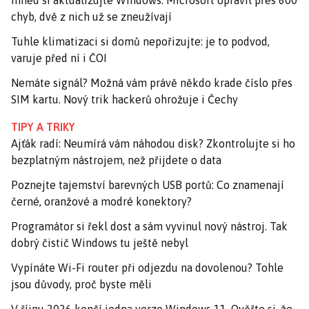
Ihned si aktualizujte Windows. Microsoft opravil přes 600
chyb, dvě z nich už se zneužívají
Tuhle klimatizaci si domů nepořizujte: je to podvod,
varuje před ní i ČOI
Nemáte signál? Možná vám právě někdo krade číslo přes
SIM kartu. Nový trik hackerů ohrožuje i Čechy
TIPY A TRIKY
Ajťák radí: Neumírá vám náhodou disk? Zkontrolujte si ho
bezplatným nástrojem, než přijdete o data
Poznejte tajemství barevných USB portů: Co znamenají
černé, oranžové a modré konektory?
Programátor si řekl dost a sám vyvinul nový nástroj. Tak
dobrý čistič Windows tu ještě nebyl
Vypínáte Wi-Fi router při odjezdu na dovolenou? Tohle
jsou důvody, proč byste měli