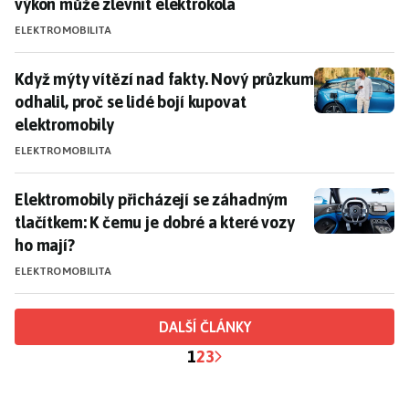
výkon může zlevnit elektrokola
ELEKTROMOBILITA
Když mýty vítězí nad fakty. Nový průzkum odhalil, pro
Když mýty vítězí nad fakty. Nový průzkum
odhalil, proč se lidé bojí kupovat
elektromobily
ELEKTROMOBILITA
Elektromobily přicházejí se záhadným tlačítkem: K če
Elektromobily přicházejí se záhadným
tlačítkem: K čemu je dobré a které vozy
ho mají?
ELEKTROMOBILITA
DALŠÍ ČLÁNKY
1
2
3