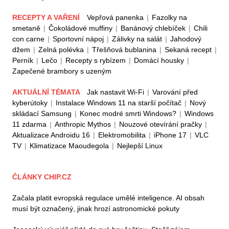
RECEPTY A VAŘENÍ
Vepřová panenka
|
Fazolky na
smetaně
|
Čokoládové muffiny
|
Banánový chlebíček
|
Chili
con carne
|
Sportovní nápoj
|
Zálivky na salát
|
Jahodový
džem
|
Zelná polévka
|
Třešňová bublanina
|
Sekaná recept
|
Perník
|
Lečo
|
Recepty s rybízem
|
Domácí housky
|
Zapečené brambory s uzeným
AKTUÁLNÍ TÉMATA
Jak nastavit Wi-Fi
|
Varování před
kyberútoky
|
Instalace Windows 11 na starší počítač
|
Nový
skládací Samsung
|
Konec modré smrti Windows?
|
Windows
11 zdarma
|
Anthropic Mythos
|
Nouzové otevírání pračky
|
Aktualizace Androidu 16
|
Elektromobilita
|
iPhone 17
|
VLC
TV
|
Klimatizace Maoudegola
|
Nejlepší Linux
ČLÁNKY CHIP.CZ
Začala platit evropská regulace umělé inteligence. AI obsah
musí být označený, jinak hrozí astronomické pokuty