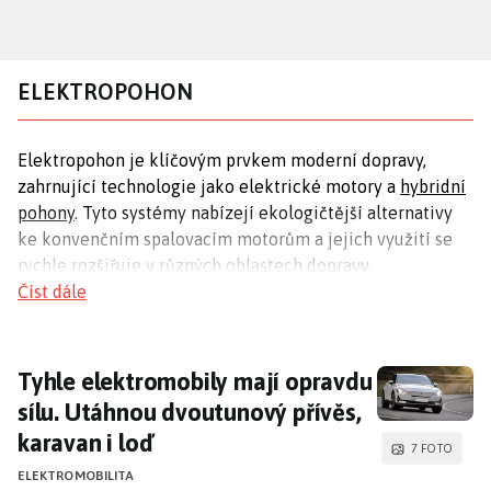
Přejít
k
hlavnímu
ELEKTROPOHON
obsahu
Elektropohon je klíčovým prvkem moderní dopravy,
zahrnující technologie jako elektrické motory a
hybridní
pohony
. Tyto systémy nabízejí ekologičtější alternativy
ke konvenčním spalovacím motorům a jejich využití se
rychle rozšiřuje v různých oblastech dopravy.
Číst dále
Hybridní pohony
Hybridní pohony kombinují spalovací a elektrické
Tyhle elektromobily mají opravdu sílu. Utáh
Tyhle elektromobily mají opravdu
motory, což zvyšuje efektivitu vozidel. Čínská
sílu. Utáhnou dvoutunový přívěs,
automobilka BYD představila nový přístup, kde elektrický
karavan i loď
motor hraje hlavní roli a spalovací motor slouží jako
7 FOTO
podpora. Tento systém nabízí inovativní řešení pro lepší
ELEKTROMOBILITA