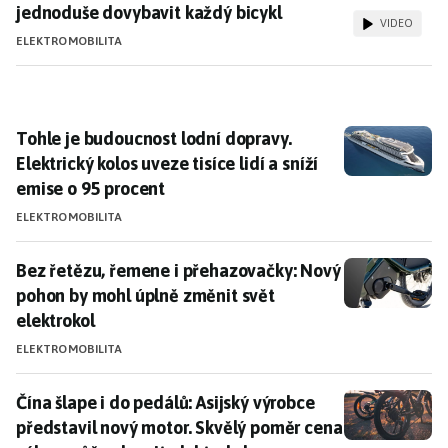
jednoduše dovybavit každý bicykl
VIDEO
ELEKTROMOBILITA
Tohle je budoucnost lodní dopravy. Elektrický kolos uve
Tohle je budoucnost lodní dopravy.
Elektrický kolos uveze tisíce lidí a sníží
emise o 95 procent
ELEKTROMOBILITA
Bez řetězu, řemene i přehazovačky: Nový pohon by mo
Bez řetězu, řemene i přehazovačky: Nový
pohon by mohl úplně změnit svět
elektrokol
ELEKTROMOBILITA
Čína šlape i do pedálů: Asijský výrobce představil no
Čína šlape i do pedálů: Asijský výrobce
představil nový motor. Skvělý poměr cena