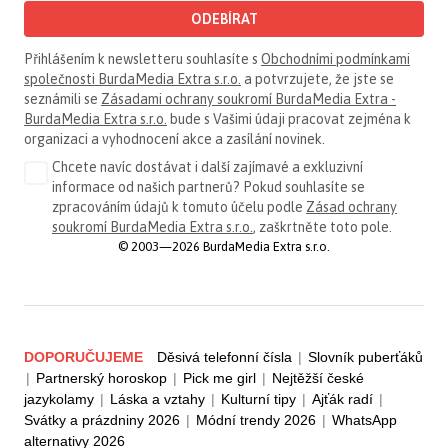
ODEBÍRAT
Přihlášením k newsletteru souhlasíte s
Obchodními podmínkami
společnosti BurdaMedia Extra s.r.o.
a potvrzujete, že jste se
seznámili se
Zásadami ochrany soukromí BurdaMedia Extra -
BurdaMedia Extra s.r.o.
bude s Vašimi údaji pracovat zejména k
organizaci a vyhodnocení akce a zasílání novinek.
Chcete navíc dostávat i další zajímavé a exkluzivní
informace od našich partnerů? Pokud souhlasíte se
zpracováním údajů k tomuto účelu podle
Zásad ochrany
soukromí BurdaMedia Extra s.r.o.
, zaškrtněte toto pole.
© 2003—2026 BurdaMedia Extra s.r.o.
DOPORUČUJEME
Děsivá telefonní čísla
|
Slovník puberťáků
|
Partnerský horoskop
|
Pick me girl
|
Nejtěžší české
jazykolamy
|
Láska a vztahy
|
Kulturní tipy
|
Ajťák radí
|
Svátky a prázdniny 2026
|
Módní trendy 2026
|
WhatsApp
alternativy 2026