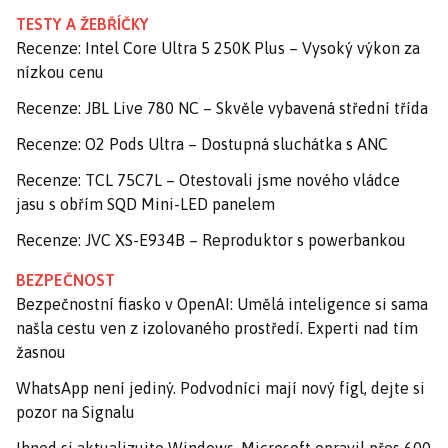
TESTY A ŽEBŘÍČKY
Recenze: Intel Core Ultra 5 250K Plus – Vysoký výkon za
nízkou cenu
Recenze: JBL Live 780 NC – Skvěle vybavená střední třída
Recenze: O2 Pods Ultra – Dostupná sluchátka s ANC
Recenze: TCL 75C7L – Otestovali jsme nového vládce
jasu s obřím SQD Mini-LED panelem
Recenze: JVC XS-E934B – Reproduktor s powerbankou
BEZPEČNOST
Bezpečnostní fiasko v OpenAI: Umělá inteligence si sama
našla cestu ven z izolovaného prostředí. Experti nad tím
žasnou
WhatsApp není jediný. Podvodníci mají nový fígl, dejte si
pozor na Signalu